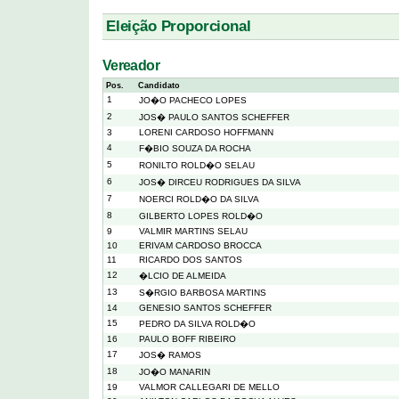
Eleição Proporcional
Vereador
Pos.
Candidato
1
JO�O PACHECO LOPES
2
JOS� PAULO SANTOS SCHEFFER
3
LORENI CARDOSO HOFFMANN
4
F�BIO SOUZA DA ROCHA
5
RONILTO ROLD�O SELAU
6
JOS� DIRCEU RODRIGUES DA SILVA
7
NOERCI ROLD�O DA SILVA
8
GILBERTO LOPES ROLD�O
9
VALMIR MARTINS SELAU
10
ERIVAM CARDOSO BROCCA
11
RICARDO DOS SANTOS
12
�LCIO DE ALMEIDA
13
S�RGIO BARBOSA MARTINS
14
GENESIO SANTOS SCHEFFER
15
PEDRO DA SILVA ROLD�O
16
PAULO BOFF RIBEIRO
17
JOS� RAMOS
18
JO�O MANARIN
19
VALMOR CALLEGARI DE MELLO