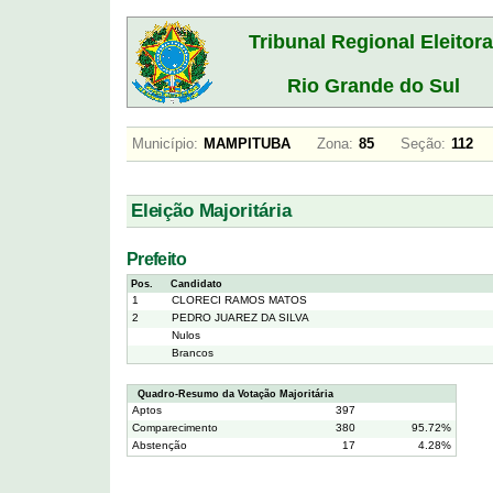
Tribunal Regional Eleitora
Rio Grande do Sul
Município:
MAMPITUBA
Zona:
85
Seção:
112
Eleição Majoritária
Prefeito
Pos.
Candidato
1
CLORECI RAMOS MATOS
2
PEDRO JUAREZ DA SILVA
Nulos
Brancos
Quadro-Resumo da Votação Majoritária
Aptos
397
Comparecimento
380
95.72%
Abstenção
17
4.28%