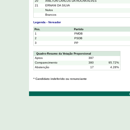
20
ANILTON CARLOS DA ROCHA ALVES
21
ERNANI DA SILVA
Nulos
Brancos
Legenda - Vereador
Pos.
Partido
1
PMDB
2
PSDB
3
PP
Quadro-Resumo da Votação Proporcional
Aptos
397
Comparecimento
380
95.72%
Abstenção
17
4.28%
* Candidato indeferido ou renunciante