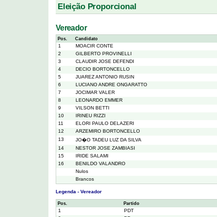
Eleição Proporcional
Vereador
Pos.
Candidato
1
MOACIR CONTE
2
GILBERTO PROVINELLI
3
CLAUDIR JOSE DEFENDI
4
DECIO BORTONCELLO
5
JUAREZ ANTONIO RUSIN
6
LUCIANO ANDRE ONGARATTO
7
JOCIMAR VALER
8
LEONARDO EMMER
9
VILSON BETTI
10
IRINEU RIZZI
11
ELORI PAULO DELAZERI
12
ARZEMIRO BORTONCELLO
13
JO�O TADEU LUZ DA SILVA
14
NESTOR JOSE ZAMBIASI
15
IRIDE SALAMI
16
BENILDO VALANDRO
Nulos
Brancos
Legenda - Vereador
Pos.
Partido
1
PDT