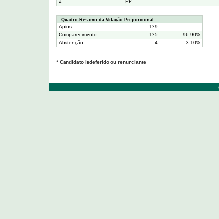
2
PP
Quadro-Resumo da Votação Proporcional
Aptos
129
Comparecimento
125
96.90%
Abstenção
4
3.10%
* Candidato indeferido ou renunciante