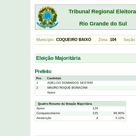
Tribunal Regional Eleitora
Rio Grande do Sul
Município:
COQUEIRO BAIXO
Zona:
104
Seção:
Eleição Majoritária
Prefeito
Pos.
Candidato
1
ADELCIO DOMINGOS SESTARI
2
MAURO ROQUE BONACINA
Nulos
Quadro-Resumo da Votação Majoritária
Aptos
129
Comparecimento
125
96.90%
Abstenção
4
3.10%