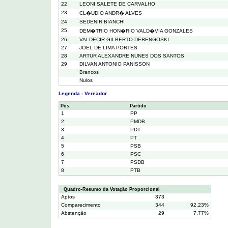
22
LEONI SALETE DE CARVALHO
23
CL�UDIO ANDR� ALVES
24
SEDENIR BIANCHI
25
DEM�TRIO HON�RIO VALD�VIA GONZALES
26
VALDECIR GILBERTO DERENGOSKI
27
JOEL DE LIMA PORTES
28
ARTUR ALEXANDRE NUNES DOS SANTOS
29
DILVAN ANTONIO PANISSON
Brancos
Nulos
Legenda - Vereador
Pos.
Partido
1
PP
2
PMDB
3
PDT
4
PT
5
PSB
6
PSC
7
PSDB
8
PTB
Quadro-Resumo da Votação Proporcional
Aptos
373
Comparecimento
344
92.23%
Abstenção
29
7.77%