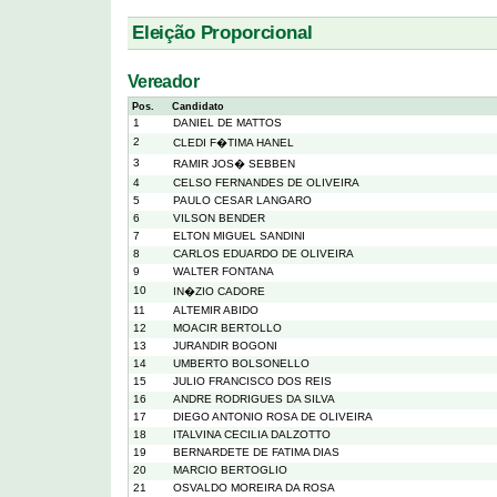
Eleição Proporcional
Vereador
Pos.
Candidato
1
DANIEL DE MATTOS
2
CLEDI F�TIMA HANEL
3
RAMIR JOS� SEBBEN
4
CELSO FERNANDES DE OLIVEIRA
5
PAULO CESAR LANGARO
6
VILSON BENDER
7
ELTON MIGUEL SANDINI
8
CARLOS EDUARDO DE OLIVEIRA
9
WALTER FONTANA
10
IN�ZIO CADORE
11
ALTEMIR ABIDO
12
MOACIR BERTOLLO
13
JURANDIR BOGONI
14
UMBERTO BOLSONELLO
15
JULIO FRANCISCO DOS REIS
16
ANDRE RODRIGUES DA SILVA
17
DIEGO ANTONIO ROSA DE OLIVEIRA
18
ITALVINA CECILIA DALZOTTO
19
BERNARDETE DE FATIMA DIAS
20
MARCIO BERTOGLIO
21
OSVALDO MOREIRA DA ROSA