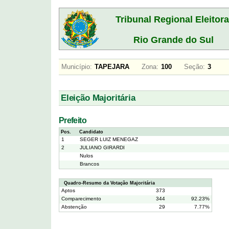
Tribunal Regional Eleitora
Rio Grande do Sul
Município:
TAPEJARA
Zona:
100
Seção:
3
Eleição Majoritária
Prefeito
Pos.
Candidato
1
SEGER LUIZ MENEGAZ
2
JULIANO GIRARDI
Nulos
Brancos
Quadro-Resumo da Votação Majoritária
Aptos
373
Comparecimento
344
92.23%
Abstenção
29
7.77%