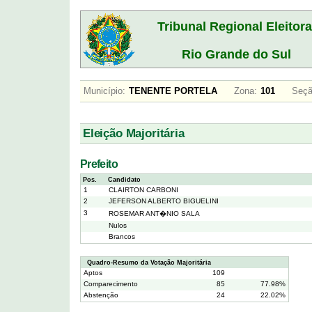
Tribunal Regional Eleitora
Rio Grande do Sul
Município:
TENENTE PORTELA
Zona:
101
Seçã
Eleição Majoritária
Prefeito
Pos.
Candidato
1
CLAIRTON CARBONI
2
JEFERSON ALBERTO BIGUELINI
3
ROSEMAR ANT�NIO SALA
Nulos
Brancos
Quadro-Resumo da Votação Majoritária
Aptos
109
Comparecimento
85
77.98%
Abstenção
24
22.02%