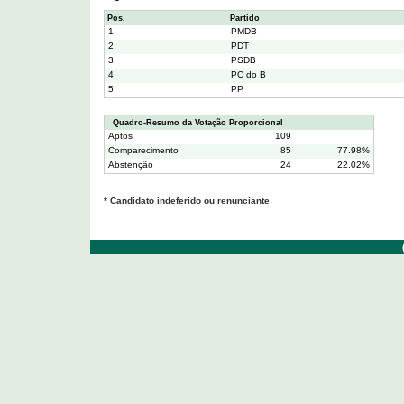
Pos.
Partido
1
PMDB
2
PDT
3
PSDB
4
PC do B
5
PP
Quadro-Resumo da Votação Proporcional
Aptos
109
Comparecimento
85
77.98%
Abstenção
24
22.02%
* Candidato indeferido ou renunciante