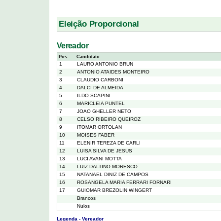
Eleição Proporcional
Vereador
Pos.
Candidato
1
LAURO ANTONIO BRUN
2
ANTONIO ATAIDES MONTEIRO
3
CLAUDIO CARBONI
4
DALCI DE ALMEIDA
5
ILDO SCAPINI
6
MARICLEIA PUNTEL
7
JOAO GHELLER NETO
8
CELSO RIBEIRO QUEIROZ
9
ITOMAR ORTOLAN
10
MOISES FABER
11
ELENIR TEREZA DE CARLI
12
LUISA SILVA DE JESUS
13
LUCI AVANI MOTTA
14
LUIZ DALTINO MORESCO
15
NATANAEL DINIZ DE CAMPOS
16
ROSANGELA MARIA FERRARI FORNARI
17
GUIOMAR BREZOLIN WINGERT
Brancos
Nulos
Legenda - Vereador