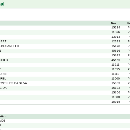
al
Nro.
P
15234
P
11666
P
13013
P
BERT
12333
P
A BUSANELLO
15678
P
S
45666
P
15613
P
CHILD
45555
P
11611
P
E
11555
P
URIN
11111
P
AREL
11600
P
RNELLES DA SILVA
15333
P
EIDA
15123
P
15666
P
11688
P
15015
P
rtido
MDB
P
DT