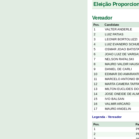
Eleição Proporcion
Vereador
Pos.
Candidato
1
VALTER ANDERLE
2
LUIZ PATIAS
3
LEONIR BORTOLUZZI
4
LUIZ EVANDRO SCHU
5
OSMAR JOAO BATIST
6
JOAO LUIZ DE VARGA
7
NELSON RAFALSKI
8
MAURO VALDIR HAUS
9
DANIEL DE CARLI
10
EDIMAR DO AMARANT
11
MARCELO ANTONIO B
12
MARTA CAMERA TAFF
13
MILTON EUCLIDES DO
14
JOSE ONEIDE DE ALM
15
IVO BALSAN
16
VALMIR ARCARO
17
MAURO ANGELIN
Legenda - Vereador
Pos.
Pa
1
P
2
P
3
P