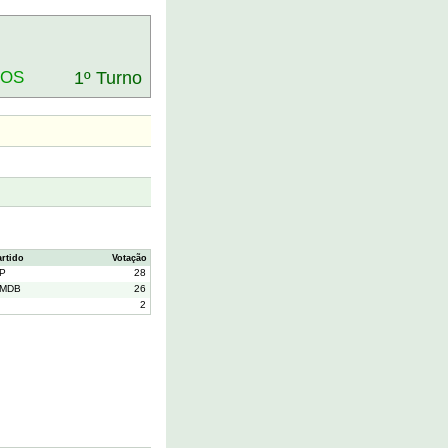
DOS
1º Turno
artido
Votação
P
28
MDB
26
2