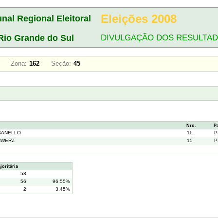
Eleições 2008
unal Regional Eleitoral
Rio Grande do Sul
DIVULGAÇÃO DOS RESULTA
VA
Zona:
162
Seção:
45
Nro.
P
SANELLO
11
P
HWERZ
15
P
oritária
58
56
96.55%
2
3.45%