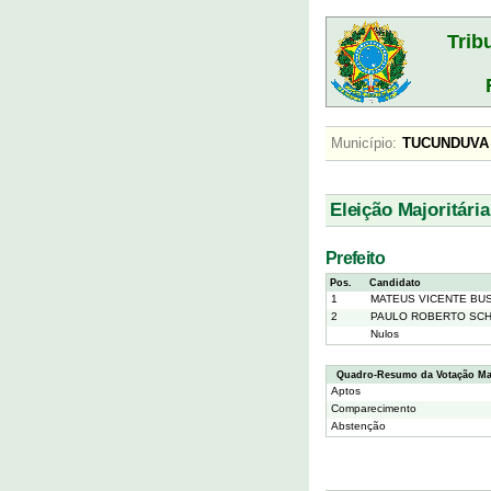
Trib
Município:
TUCUNDU
Eleição Majoritária
Prefeito
Pos.
Candidato
1
MATEUS VICENTE BU
2
PAULO ROBERTO SC
Nulos
Quadro-Resumo da Votação Maj
Aptos
Comparecimento
Abstenção