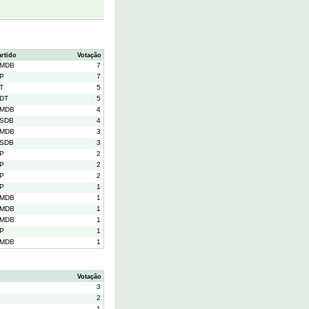
artido
Votação
MDB
7
P
7
T
5
DT
5
MDB
4
SDB
4
MDB
3
SDB
3
P
2
P
2
P
2
P
1
MDB
1
MDB
1
MDB
1
P
1
MDB
1
Votação
3
2
1