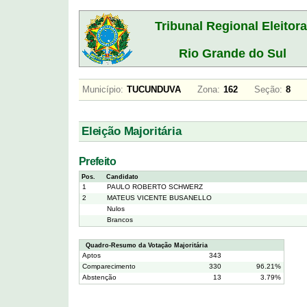
Tribunal Regional Eleitora
Rio Grande do Sul
Município:
TUCUNDUVA
Zona:
162
Seção:
8
Eleição Majoritária
Prefeito
Pos.
Candidato
1
PAULO ROBERTO SCHWERZ
2
MATEUS VICENTE BUSANELLO
Nulos
Brancos
Quadro-Resumo da Votação Majoritária
Aptos
343
Comparecimento
330
96.21%
Abstenção
13
3.79%