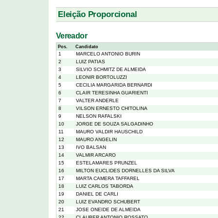
Eleição Proporcional
Vereador
Pos.
Candidato
1
MARCELO ANTONIO BURIN
2
LUIZ PATIAS
3
SILVIO SCHMITZ DE ALMEIDA
4
LEONIR BORTOLUZZI
5
CECILIA MARGARIDA BERNARDI
6
CLAIR TERESINHA GUARIENTI
7
VALTER ANDERLE
8
VILSON ERNESTO CHITOLINA
9
NELSON RAFALSKI
10
JORGE DE SOUZA SALGADINHO
11
MAURO VALDIR HAUSCHILD
12
MAURO ANGELIN
13
IVO BALSAN
14
VALMIR ARCARO
15
ESTELAMARES PRUNZEL
16
MILTON EUCLIDES DORNELLES DA SILVA
17
MARTA CAMERA TAFFAREL
18
LUIZ CARLOS TABORDA
19
DANIEL DE CARLI
20
LUIZ EVANDRO SCHUBERT
21
JOSE ONEIDE DE ALMEIDA
22
CLAUBER ANTONIO ROSSATO