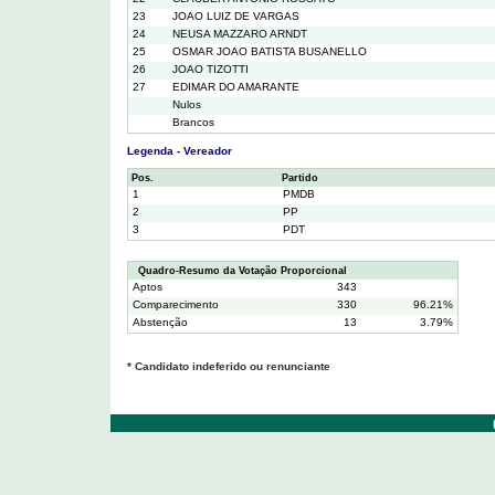
23
JOAO LUIZ DE VARGAS
24
NEUSA MAZZARO ARNDT
25
OSMAR JOAO BATISTA BUSANELLO
26
JOAO TIZOTTI
27
EDIMAR DO AMARANTE
Nulos
Brancos
Legenda - Vereador
Pos.
Partido
1
PMDB
2
PP
3
PDT
Quadro-Resumo da Votação Proporcional
Aptos
343
Comparecimento
330
96.21%
Abstenção
13
3.79%
* Candidato indeferido ou renunciante