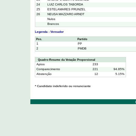
24
LUIZ CARLOS TABORDA
25
ESTELAMARES PRUNZEL
26
NEUSA MAZZARO ARNDT
Nulos
Brancos
Legenda - Vereador
Pos.
Partido
1
PP
2
PMDB
Quadro-Resumo da Votação Proporcional
Aptos
233
Comparecimento
221
94.85%
Abstenção
12
5.15%
* Candidato indeferido ou renunciante