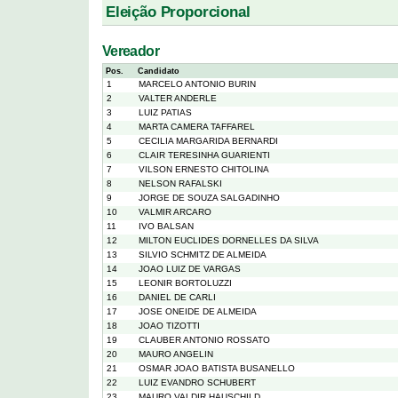
Eleição Proporcional
Vereador
Pos.
Candidato
1
MARCELO ANTONIO BURIN
2
VALTER ANDERLE
3
LUIZ PATIAS
4
MARTA CAMERA TAFFAREL
5
CECILIA MARGARIDA BERNARDI
6
CLAIR TERESINHA GUARIENTI
7
VILSON ERNESTO CHITOLINA
8
NELSON RAFALSKI
9
JORGE DE SOUZA SALGADINHO
10
VALMIR ARCARO
11
IVO BALSAN
12
MILTON EUCLIDES DORNELLES DA SILVA
13
SILVIO SCHMITZ DE ALMEIDA
14
JOAO LUIZ DE VARGAS
15
LEONIR BORTOLUZZI
16
DANIEL DE CARLI
17
JOSE ONEIDE DE ALMEIDA
18
JOAO TIZOTTI
19
CLAUBER ANTONIO ROSSATO
20
MAURO ANGELIN
21
OSMAR JOAO BATISTA BUSANELLO
22
LUIZ EVANDRO SCHUBERT
23
MAURO VALDIR HAUSCHILD