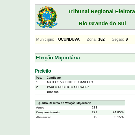
Tribunal Regional Eleitora
Rio Grande do Sul
Município:
TUCUNDUVA
Zona:
162
Seção:
9
Eleição Majoritária
Prefeito
Pos.
Candidato
1
MATEUS VICENTE BUSANELLO
2
PAULO ROBERTO SCHWERZ
Brancos
Quadro-Resumo da Votação Majoritária
Aptos
233
Comparecimento
221
94.85%
Abstenção
12
5.15%