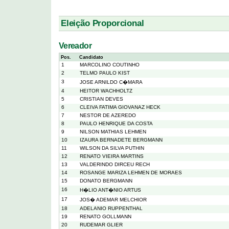
Eleição Proporcional
Vereador
Pos.
Candidato
1
MARCOLINO COUTINHO
2
TELMO PAULO KIST
3
JOSE ARNILDO C�MARA
4
HEITOR WACHHOLTZ
5
CRISTIAN DEVES
6
CLEIVA FATIMA GIOVANAZ HECK
7
NESTOR DE AZEREDO
8
PAULO HENRIQUE DA COSTA
9
NILSON MATHIAS LEHMEN
10
IZAURA BERNADETE BERGMANN
11
WILSON DA SILVA PUTHIN
12
RENATO VIEIRA MARTINS
13
VALDERINDO DIRCEU RECH
14
ROSANGE MARIZA LEHMEN DE MORAES
15
DONATO BERGMANN
16
H�LIO ANT�NIO ARTUS
17
JOS� ADEMAR MELCHIOR
18
ADELANIO RUPPENTHAL
19
RENATO GOLLMANN
20
RUDEMAR GLIER