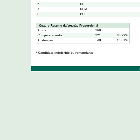
6
PP
7
DEM
8
PSB
Quadro-Resumo da Votação Proporcional
Aptos
369
Comparecimento
321
86.99%
Abstenção
48
13.01%
* Candidato indeferido ou renunciante