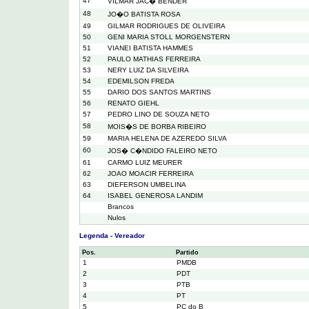
47
VILMAR JAC� BENDER
48
JO�O BATISTA ROSA
49
GILMAR RODRIGUES DE OLIVEIRA
50
GENI MARIA STOLL MORGENSTERN
51
VIANEI BATISTA HAMMES
52
PAULO MATHIAS FERREIRA
53
NERY LUIZ DA SILVEIRA
54
EDEMILSON FREDA
55
DARIO DOS SANTOS MARTINS
56
RENATO GIEHL
57
PEDRO LINO DE SOUZA NETO
58
MOIS�S DE BORBA RIBEIRO
59
MARIA HELENA DE AZEREDO SILVA
60
JOS� C�NDIDO FALEIRO NETO
61
CARMO LUIZ MEURER
62
JOAO MOACIR FERREIRA
63
DIEFERSON UMBELINA
64
ISABEL GENEROSA LANDIM
Brancos
Nulos
Legenda - Vereador
Pos.
Partido
1
PMDB
2
PDT
3
PTB
4
PT
5
PC do B