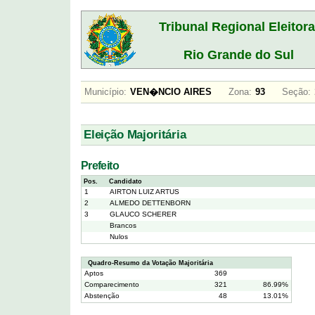
Tribunal Regional Eleitora
Rio Grande do Sul
Município:
VEN�NCIO AIRES
Zona:
93
Seção:
Eleição Majoritária
Prefeito
Pos.
Candidato
1
AIRTON LUIZ ARTUS
2
ALMEDO DETTENBORN
3
GLAUCO SCHERER
Brancos
Nulos
Quadro-Resumo da Votação Majoritária
Aptos
369
Comparecimento
321
86.99%
Abstenção
48
13.01%