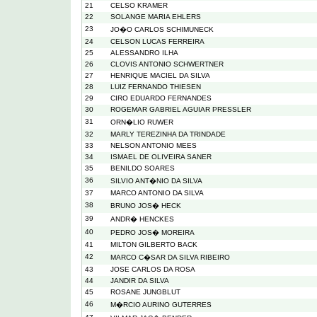
21
CELSO KRAMER
22
SOLANGE MARIA EHLERS
23
JO�O CARLOS SCHIMUNECK
24
CELSON LUCAS FERREIRA
25
ALESSANDRO ILHA
26
CLOVIS ANTONIO SCHWERTNER
27
HENRIQUE MACIEL DA SILVA
28
LUIZ FERNANDO THIESEN
29
CIRO EDUARDO FERNANDES
30
ROGEMAR GABRIEL AGUIAR PRESSLER
31
ORN�LIO RUWER
32
MARLY TEREZINHA DA TRINDADE
33
NELSON ANTONIO MEES
34
ISMAEL DE OLIVEIRA SANER
35
BENILDO SOARES
36
SILVIO ANT�NIO DA SILVA
37
MARCO ANTONIO DA SILVA
38
BRUNO JOS� HECK
39
ANDR� HENCKES
40
PEDRO JOS� MOREIRA
41
MILTON GILBERTO BACK
42
MARCO C�SAR DA SILVA RIBEIRO
43
JOSE CARLOS DA ROSA
44
JANDIR DA SILVA
45
ROSANE JUNGBLUT
46
M�RCIO AURINO GUTERRES