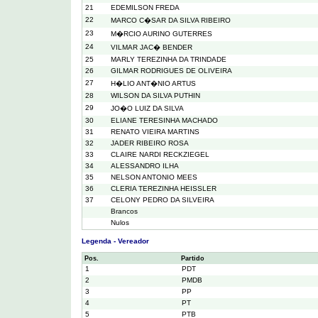
21
EDEMILSON FREDA
22
MARCO C�SAR DA SILVA RIBEIRO
23
M�RCIO AURINO GUTERRES
24
VILMAR JAC� BENDER
25
MARLY TEREZINHA DA TRINDADE
26
GILMAR RODRIGUES DE OLIVEIRA
27
H�LIO ANT�NIO ARTUS
28
WILSON DA SILVA PUTHIN
29
JO�O LUIZ DA SILVA
30
ELIANE TERESINHA MACHADO
31
RENATO VIEIRA MARTINS
32
JADER RIBEIRO ROSA
33
CLAIRE NARDI RECKZIEGEL
34
ALESSANDRO ILHA
35
NELSON ANTONIO MEES
36
CLERIA TEREZINHA HEISSLER
37
CELONY PEDRO DA SILVEIRA
Brancos
Nulos
Legenda - Vereador
Pos.
Partido
1
PDT
2
PMDB
3
PP
4
PT
5
PTB