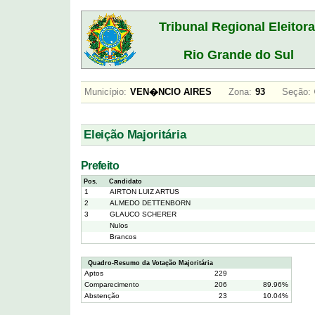
Tribunal Regional Eleitora
Rio Grande do Sul
Município:
VEN�NCIO AIRES
Zona:
93
Seção:
Eleição Majoritária
Prefeito
Pos.
Candidato
1
AIRTON LUIZ ARTUS
2
ALMEDO DETTENBORN
3
GLAUCO SCHERER
Nulos
Brancos
Quadro-Resumo da Votação Majoritária
Aptos
229
Comparecimento
206
89.96%
Abstenção
23
10.04%