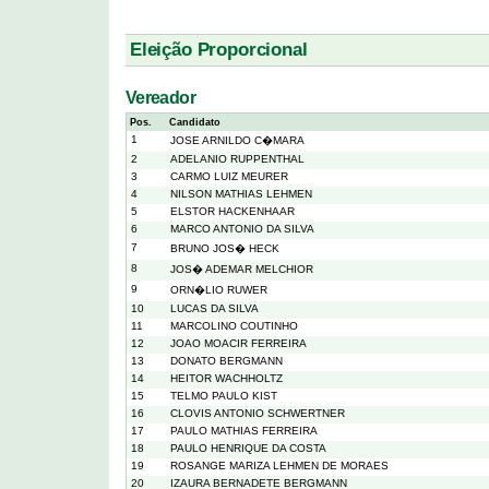
Eleição Proporcional
Vereador
Pos.
Candidato
1
JOSE ARNILDO C�MARA
2
ADELANIO RUPPENTHAL
3
CARMO LUIZ MEURER
4
NILSON MATHIAS LEHMEN
5
ELSTOR HACKENHAAR
6
MARCO ANTONIO DA SILVA
7
BRUNO JOS� HECK
8
JOS� ADEMAR MELCHIOR
9
ORN�LIO RUWER
10
LUCAS DA SILVA
11
MARCOLINO COUTINHO
12
JOAO MOACIR FERREIRA
13
DONATO BERGMANN
14
HEITOR WACHHOLTZ
15
TELMO PAULO KIST
16
CLOVIS ANTONIO SCHWERTNER
17
PAULO MATHIAS FERREIRA
18
PAULO HENRIQUE DA COSTA
19
ROSANGE MARIZA LEHMEN DE MORAES
20
IZAURA BERNADETE BERGMANN