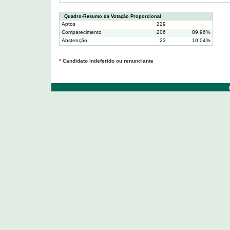
Quadro-Resumo da Votação Proporcional
Aptos
229
Comparecimento
206
89.96%
Abstenção
23
10.04%
* Candidato indeferido ou renunciante