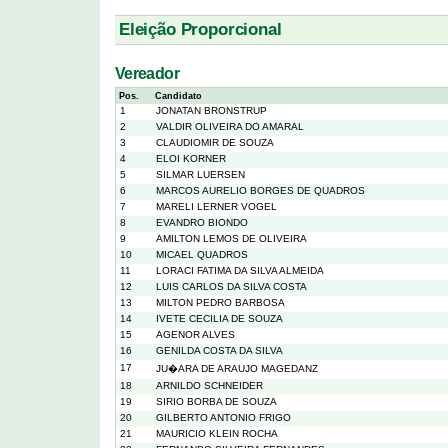
Eleição Proporcional
Vereador
Pos.
Candidato
1
JONATAN BRONSTRUP
2
VALDIR OLIVEIRA DO AMARAL
3
CLAUDIOMIR DE SOUZA
4
ELOI KORNER
5
SILMAR LUERSEN
6
MARCOS AURELIO BORGES DE QUADROS
7
MARELI LERNER VOGEL
8
EVANDRO BIONDO
9
AMILTON LEMOS DE OLIVEIRA
10
MICAEL QUADROS
11
LORACI FATIMA DA SILVA ALMEIDA
12
LUIS CARLOS DA SILVA COSTA
13
MILTON PEDRO BARBOSA
14
IVETE CECILIA DE SOUZA
15
AGENOR ALVES
16
GENILDA COSTA DA SILVA
17
JU�ARA DE ARAUJO MAGEDANZ
18
ARNILDO SCHNEIDER
19
SIRIO BORBA DE SOUZA
20
GILBERTO ANTONIO FRIGO
21
MAURICIO KLEIN ROCHA