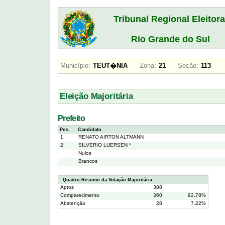
Tribunal Regional Eleitora
Rio Grande do Sul
Município:
TEUT�NIA
Zona:
21
Seção:
113
Eleição Majoritária
Prefeito
Pos.
Candidato
1
RENATO AIRTON ALTMANN
2
SILVERIO LUERSEN *
Nulos
Brancos
Quadro-Resumo da Votação Majoritária
Aptos
388
Comparecimento
360
92.78%
Abstenção
28
7.22%