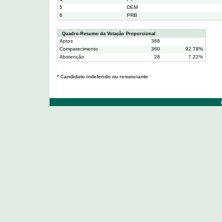
5
DEM
6
PRB
Quadro-Resumo da Votação Proporcional
Aptos
388
Comparecimento
360
92.78%
Abstenção
28
7.22%
* Candidato indeferido ou renunciante