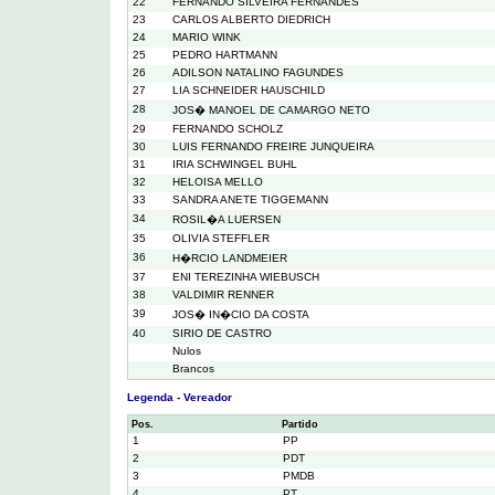
22
FERNANDO SILVEIRA FERNANDES
23
CARLOS ALBERTO DIEDRICH
24
MARIO WINK
25
PEDRO HARTMANN
26
ADILSON NATALINO FAGUNDES
27
LIA SCHNEIDER HAUSCHILD
28
JOS� MANOEL DE CAMARGO NETO
29
FERNANDO SCHOLZ
30
LUIS FERNANDO FREIRE JUNQUEIRA
31
IRIA SCHWINGEL BUHL
32
HELOISA MELLO
33
SANDRA ANETE TIGGEMANN
34
ROSIL�A LUERSEN
35
OLIVIA STEFFLER
36
H�RCIO LANDMEIER
37
ENI TEREZINHA WIEBUSCH
38
VALDIMIR RENNER
39
JOS� IN�CIO DA COSTA
40
SIRIO DE CASTRO
Nulos
Brancos
Legenda - Vereador
Pos.
Partido
1
PP
2
PDT
3
PMDB
4
PT