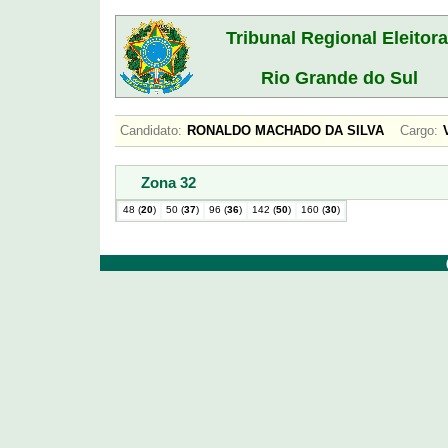
Tribunal Regional Eleitora
Rio Grande do Sul
Candidato:
RONALDO MACHADO DA SILVA
Cargo:
Zona 32
48 (
20
)
50 (
37
)
96 (
36
)
142 (
50
)
160 (
30
)