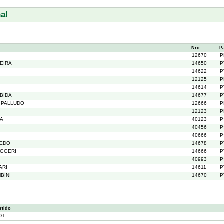
al
Nro.
P
12670
P
EIRA
14650
P
14622
P
12125
P
14614
P
BIDA
14677
P
S PALLUDO
12666
P
12123
P
CA
40123
P
40456
P
40666
P
VEDO
14678
P
UGGERI
14666
P
40993
P
ARI
14611
P
BINI
14670
P
rtido
DT