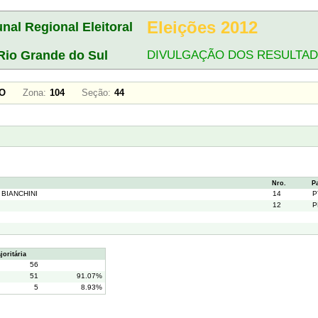
Eleições 2012
unal Regional Eleitoral
Rio Grande do Sul
DIVULGAÇÃO DOS RESULTA
OVO
Zona:
104
Seção:
44
Nro.
P
 BIANCHINI
14
P
12
P
oritária
56
51
91.07%
5
8.93%