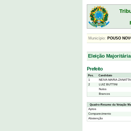
Trib
Município:
POUSO N
Eleição Majoritária
Prefeito
Pos.
Candidato
1
NEIVA MARIA ZANATTA
2
LUIZ BUTTINI
Nulos
Brancos
Quadro-Resumo da Votação Maj
Aptos
Comparecimento
Abstenção