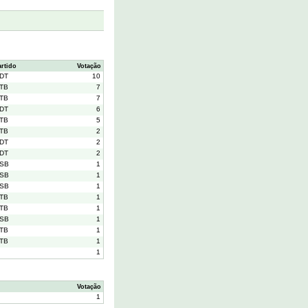
artido
Votação
DT
10
TB
7
TB
7
DT
6
TB
5
TB
2
DT
2
DT
2
SB
1
SB
1
SB
1
TB
1
TB
1
SB
1
TB
1
TB
1
1
Votação
1