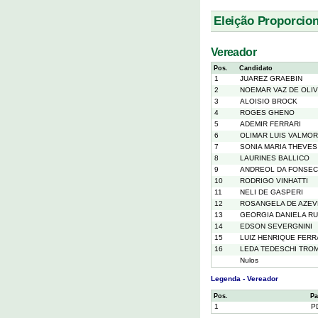
Eleição Proporcion
Vereador
Pos.
Candidato
1
JUAREZ GRAEBIN
2
NOEMAR VAZ DE OLIV
3
ALOISIO BROCK
4
ROGES GHENO
5
ADEMIR FERRARI
6
OLIMAR LUIS VALMOR
7
SONIA MARIA THEVE
8
LAURINES BALLICO
9
ANDREOL DA FONSE
10
RODRIGO VINHATTI
11
NELI DE GASPERI
12
ROSANGELA DE AZE
13
GEORGIA DANIELA R
14
EDSON SEVERGNINI
15
LUIZ HENRIQUE FERR
16
LEDA TEDESCHI TROM
Nulos
Legenda - Vereador
Pos.
Pa
1
P