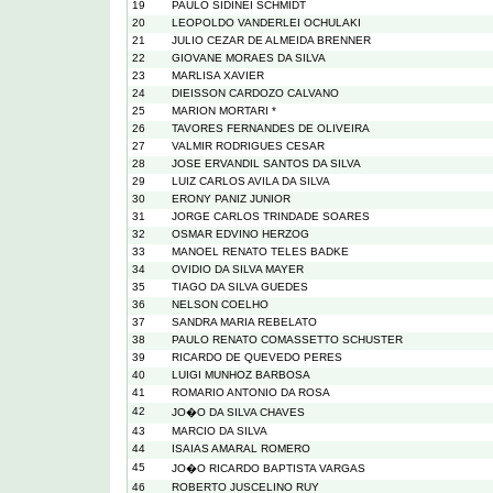
19
PAULO SIDINEI SCHMIDT
20
LEOPOLDO VANDERLEI OCHULAKI
21
JULIO CEZAR DE ALMEIDA BRENNER
22
GIOVANE MORAES DA SILVA
23
MARLISA XAVIER
24
DIEISSON CARDOZO CALVANO
25
MARION MORTARI *
26
TAVORES FERNANDES DE OLIVEIRA
27
VALMIR RODRIGUES CESAR
28
JOSE ERVANDIL SANTOS DA SILVA
29
LUIZ CARLOS AVILA DA SILVA
30
ERONY PANIZ JUNIOR
31
JORGE CARLOS TRINDADE SOARES
32
OSMAR EDVINO HERZOG
33
MANOEL RENATO TELES BADKE
34
OVIDIO DA SILVA MAYER
35
TIAGO DA SILVA GUEDES
36
NELSON COELHO
37
SANDRA MARIA REBELATO
38
PAULO RENATO COMASSETTO SCHUSTER
39
RICARDO DE QUEVEDO PERES
40
LUIGI MUNHOZ BARBOSA
41
ROMARIO ANTONIO DA ROSA
42
JO�O DA SILVA CHAVES
43
MARCIO DA SILVA
44
ISAIAS AMARAL ROMERO
45
JO�O RICARDO BAPTISTA VARGAS
46
ROBERTO JUSCELINO RUY