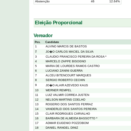
Abstenção
46
12.64%
Eleição Proporcional
Vereador
Pos.
Candidato
1
ALVINO MARCIS DE BASTOS
2
JO�O CARLOS MACIEL DA SILVA
3
CLAUDIO FRANCISCO PEREIRA DA ROSA *
4
MARCELO ZAPPE BISOGNO
5
MARIA DE LOURDES RAMOS CASTRO
6
LUCIANO ZANINI GUERRA
7
ALCEU BITENCOURT MARQUES
8
SERGIO ROBERTO CECHIN
9
JO�O ALAIR AZEVEDO KAUS
10
WERNER REMPEL
11
LUIZ VALMIR CORREA JUSTEN
12
NELSON MARTINS COELHO
13
ROGERIO DOS SANTOS FERRAZ
14
VANDERLEI DOS SANTOS PEREIRA
15
CLAIR RODRIGUES CARVALHO
16
BARBARA DE ALMEIDA BASSOTTO *
17
ADMAR EUGENIO POZZOBOM
18
DANIEL RANGEL DINIZ