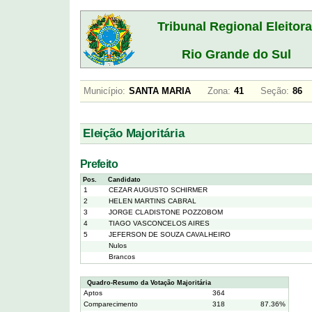
Tribunal Regional Eleitora
Rio Grande do Sul
Município:
SANTA MARIA
Zona:
41
Seção:
8
Eleição Majoritária
Prefeito
Pos.
Candidato
1
CEZAR AUGUSTO SCHIRMER
2
HELEN MARTINS CABRAL
3
JORGE CLADISTONE POZZOBOM
4
TIAGO VASCONCELOS AIRES
5
JEFERSON DE SOUZA CAVALHEIRO
Nulos
Brancos
Quadro-Resumo da Votação Majoritária
Aptos
364
Comparecimento
318
87.36%