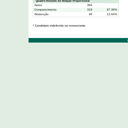
Quadro-Resumo da Votação Proporcional
Aptos
364
Comparecimento
318
87.36%
Abstenção
46
12.64%
* Candidato indeferido ou renunciante