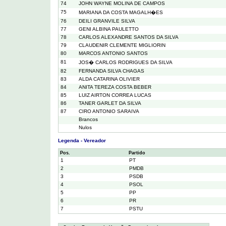
74
JOHN WAYNE MOLINA DE CAMPOS
75
MARIANA DA COSTA MAGALH�ES
76
DEILI GRANVILE SILVA
77
GENI ALBINA PAULETTO
78
CARLOS ALEXANDRE SANTOS DA SILVA
79
CLAUDENIR CLEMENTE MIGLIORIN
80
MARCOS ANTONIO SANTOS
81
JOS� CARLOS RODRIGUES DA SILVA
82
FERNANDA SILVA CHAGAS
83
ALDA CATARINA OLIVIER
84
ANITA TEREZA COSTA BEBER
85
LUIZ AIRTON CORREA LUCAS
86
TANER GARLET DA SILVA
87
CIRO ANTONIO SARAIVA
Brancos
Nulos
Legenda - Vereador
Pos.
Partido
1
PT
2
PMDB
3
PSDB
4
PSOL
5
PP
6
PR
7
PSTU