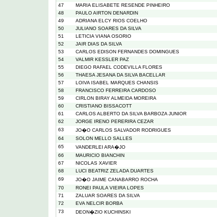
47
MARIA ELISABETE RESENDE PINHEIRO
48
PAULO AIRTON DENARDIN
49
ADRIANA ELCY RIOS COELHO
50
JULIANO SOARES DA SILVA
51
LETICIA VIANA OSORIO
52
JAIR DIAS DA SILVA
53
CARLOS EDISON FERNANDES DOMINGUES
54
VALMIR KESSLER PAZ
55
DIEGO RAFAEL CODEVILLA FLORES
56
THAESA JESANA DA SILVA BACELLAR
57
LOIVA ISABEL MARQUES CHANSIS
58
FRANCISCO FERREIRA CARDOSO
59
CIRLON BIRAY ALMEIDA MOREIRA
60
CRISTIANO BISSACOTT
61
CARLOS ALBERTO DA SILVA BARBOZA JUNIOR
62
JORGE IRENO PERERIRA CEZAR
63
JO�O CARLOS SALVADOR RODRIGUES
64
SOLON MELLO SALLES
65
VANDERLEI ARA�JO
66
MAURICIO BIANCHIN
67
NICOLAS XAVIER
68
LUCI BEATRIZ ZELADA DUARTES
69
JO�O JAIME CANABARRO ROCHA
70
RONEI PAULA VIEIRA LOPES
71
ZALUAR SOARES DA SILVA
72
EVA NELCIR BORBA
73
DEON�ZIO KUCHINSKI