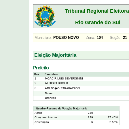
Tribunal Regional Eleitora
Rio Grande do Sul
Município:
POUSO NOVO
Zona:
104
Seção:
2
Eleição Majoritária
Prefeito
Pos.
Candidato
1
MOACIR LUIS SEVERGNINI
2
ALOISIO BROCK
3
ARI JO�O STRAPAZZON
Nulos
Brancos
Quadro-Resumo da Votação Majoritária
Aptos
235
Comparecimento
229
97.45%
Abstenção
6
2.55%