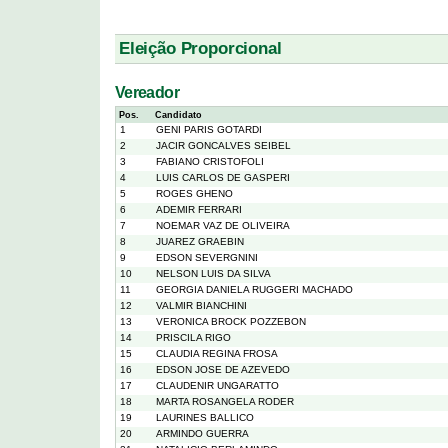
Eleição Proporcional
Vereador
Pos.
Candidato
1
GENI PARIS GOTARDI
2
JACIR GONCALVES SEIBEL
3
FABIANO CRISTOFOLI
4
LUIS CARLOS DE GASPERI
5
ROGES GHENO
6
ADEMIR FERRARI
7
NOEMAR VAZ DE OLIVEIRA
8
JUAREZ GRAEBIN
9
EDSON SEVERGNINI
10
NELSON LUIS DA SILVA
11
GEORGIA DANIELA RUGGERI MACHADO
12
VALMIR BIANCHINI
13
VERONICA BROCK POZZEBON
14
PRISCILA RIGO
15
CLAUDIA REGINA FROSA
16
EDSON JOSE DE AZEVEDO
17
CLAUDENIR UNGARATTO
18
MARTA ROSANGELA RODER
19
LAURINES BALLICO
20
ARMINDO GUERRA