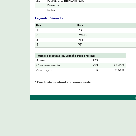
21
NATALICIO BERLAMINDO
Brancos
Nulos
Legenda - Vereador
Pos.
Partido
1
PDT
2
PMDB
3
PTB
4
PT
Quadro-Resumo da Votação Proporcional
Aptos
235
Comparecimento
229
97.45%
Abstenção
6
2.55%
* Candidato indeferido ou renunciante