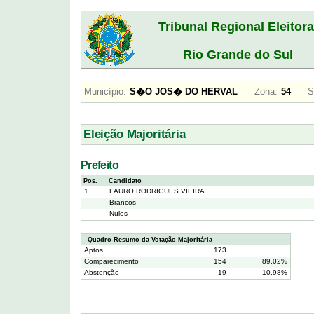
Tribunal Regional Eleitora
Rio Grande do Sul
Município:
S�O JOS� DO HERVAL
Zona:
54
S
Eleição Majoritária
Prefeito
Pos.
Candidato
1
LAURO RODRIGUES VIEIRA
Brancos
Nulos
Quadro-Resumo da Votação Majoritária
Aptos
173
Comparecimento
154
89.02%
Abstenção
19
10.98%