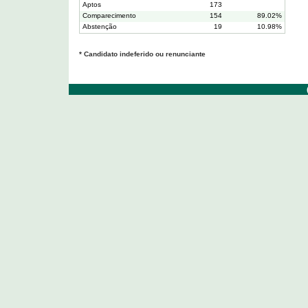
Aptos
173
Comparecimento
154
89.02%
Abstenção
19
10.98%
* Candidato indeferido ou renunciante