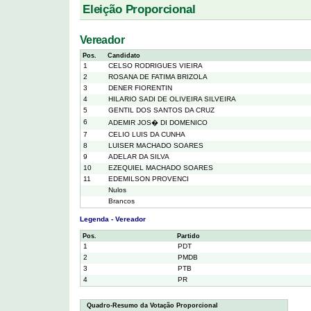
Eleição Proporcional
Vereador
Pos.
Candidato
1
CELSO RODRIGUES VIEIRA
2
ROSANA DE FATIMA BRIZOLA
3
DENER FIORENTIN
4
HILARIO SADI DE OLIVEIRA SILVEIRA
5
GENTIL DOS SANTOS DA CRUZ
6
ADEMIR JOS� DI DOMENICO
7
CELIO LUIS DA CUNHA
8
LUISER MACHADO SOARES
9
ADELAR DA SILVA
10
EZEQUIEL MACHADO SOARES
11
EDEMILSON PROVENCI
Nulos
Brancos
Legenda - Vereador
Pos.
Partido
1
PDT
2
PMDB
3
PTB
4
PR
Quadro-Resumo da Votação Proporcional