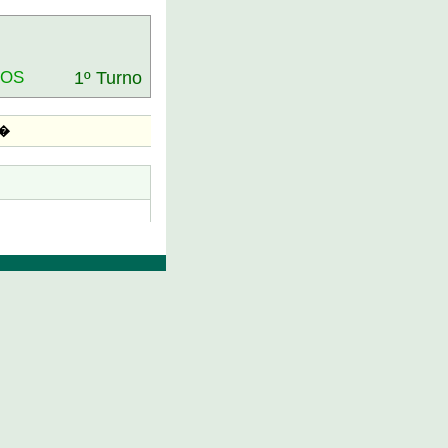
DOS
1º Turno
R�