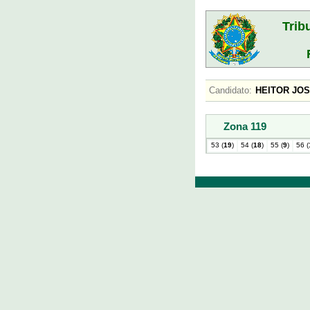
Trib
Candidato:
HEITOR J
Zona 119
53 (
19
)
54 (
18
)
55 (
9
)
56 (