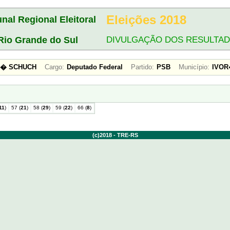
Eleições 2018
unal Regional Eleitoral
Rio Grande do Sul
DIVULGAÇÃO DOS RESULTA
OS� SCHUCH
Cargo:
Deputado Federal
Partido:
PSB
Município:
IVO
11
)
57 (
21
)
58 (
29
)
59 (
22
)
66 (
8
)
(c)2018 - TRE-RS