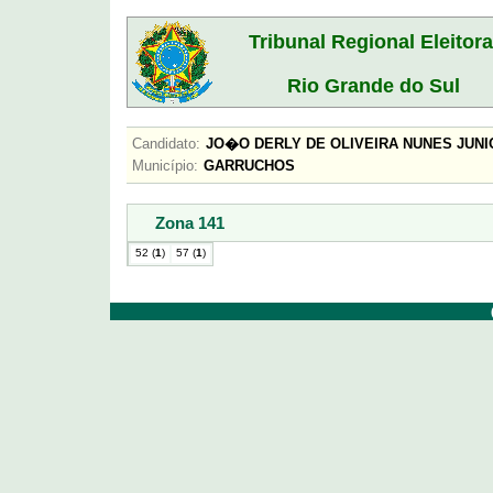
Tribunal Regional Eleitora
Rio Grande do Sul
Candidato:
JO�O DERLY DE OLIVEIRA NUNES JU
Município:
GARRUCHOS
Zona 141
52 (
1
)
57 (
1
)