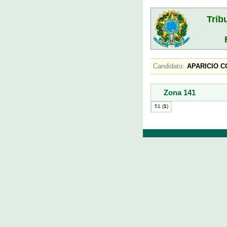
Trib
Candidato:
APARICIO 
Zona 141
51 (
1
)