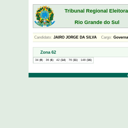
Tribunal Regional Eleitora
Rio Grande do Sul
Candidato:
JAIRO JORGE DA SILVA
Cargo:
Gover
Zona 62
34 (
8
)
36 (
6
)
42 (
14
)
76 (
11
)
148 (
16
)