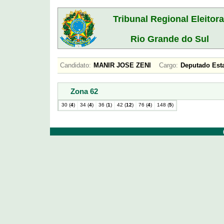
Tribunal Regional Eleitora
Rio Grande do Sul
Candidato:
MANIR JOSE ZENI
Cargo:
Deputado Es
Zona 62
30 (
4
)
34 (
4
)
36 (
1
)
42 (
12
)
76 (
4
)
148 (
5
)