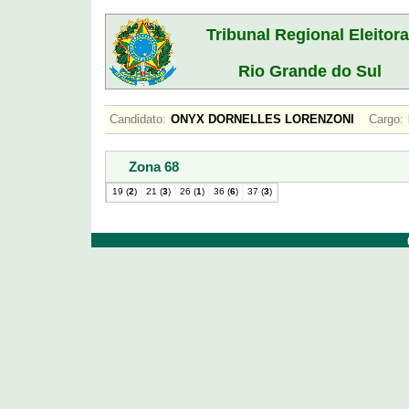
Tribunal Regional Eleitora
Rio Grande do Sul
Candidato:
ONYX DORNELLES LORENZONI
Cargo:
Zona 68
19 (
2
)
21 (
3
)
26 (
1
)
36 (
6
)
37 (
3
)