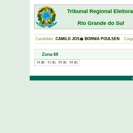
Tribunal Regional Eleitora
Rio Grande do Sul
Candidato:
CAMILO JOS� BORNIA POULSEN
Carg
Zona 68
19 (
2
)
21 (
1
)
26 (
1
)
54 (
1
)