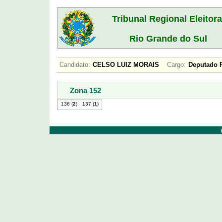
Tribunal Regional Eleitora
Rio Grande do Sul
Candidato:
CELSO LUIZ MORAIS
Cargo:
Deputado
Zona 152
136 (
2
)
137 (
1
)