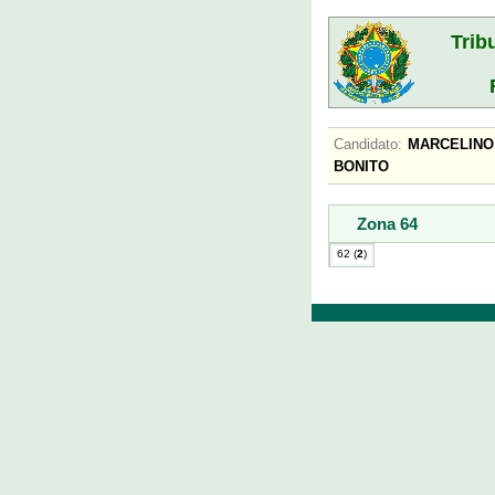
Trib
Candidato:
MARCELIN
BONITO
Zona 64
62 (
2
)