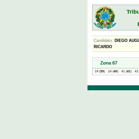
Trib
Candidato:
DIEGO AU
RICARDO
Zona 67
19 (
39
)
24 (
40
)
41 (
41
)
42 