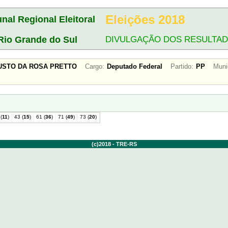
Eleições 2018
unal Regional Eleitoral
Rio Grande do Sul
DIVULGAÇÃO DOS RESULTA
GUSTO DA ROSA PRETTO
Cargo:
Deputado Federal
Partido:
PP
Muni
(
11
)
43 (
15
)
61 (
36
)
71 (
49
)
73 (
20
)
(c)2018 - TRE-RS