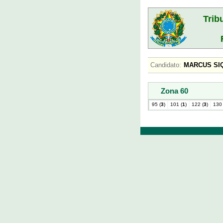
Trib
Candidato:
MARCUS SI
Zona 60
95 (
3
)
101 (
1
)
122 (
3
)
130 