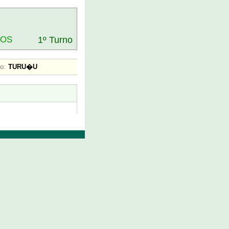
DOS
1º Turno
o:
TURU�U