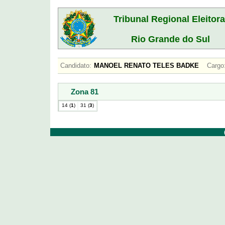
Tribunal Regional Eleitora
Rio Grande do Sul
Candidato:
MANOEL RENATO TELES BADKE
Cargo
Zona 81
14 (
1
)
31 (
3
)