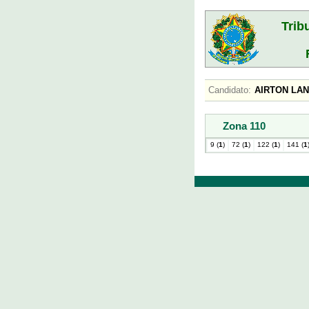
Trib
Candidato:
AIRTON L
Zona 110
9 (
1
)
72 (
1
)
122 (
1
)
141 (
1