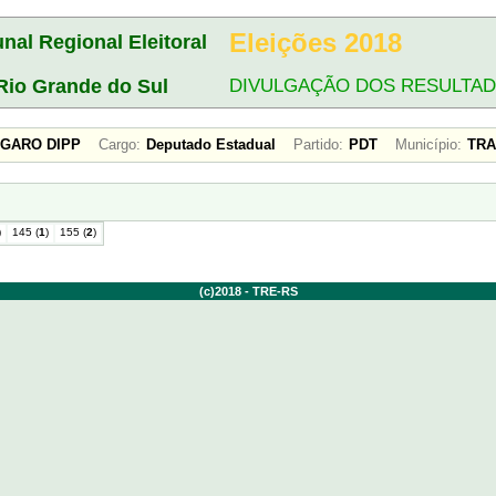
Eleições 2018
unal Regional Eleitoral
Rio Grande do Sul
DIVULGAÇÃO DOS RESULTA
ANGARO DIPP
Cargo:
Deputado Estadual
Partido:
PDT
Município:
TR
)
145 (
1
)
155 (
2
)
(c)2018 - TRE-RS