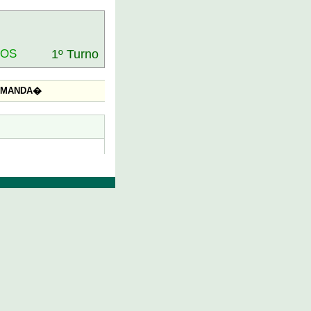
DOS
1º Turno
AMANDA�