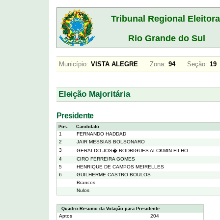
Tribunal Regional Eleitora
Rio Grande do Sul
Município:
VISTA ALEGRE
Zona:
94
Seção:
1
Eleição Majoritária
Presidente
Pos.
Candidato
1
FERNANDO HADDAD
2
JAIR MESSIAS BOLSONARO
3
GERALDO JOS� RODRIGUES ALCKMIN FILHO
4
CIRO FERREIRA GOMES
5
HENRIQUE DE CAMPOS MEIRELLES
6
GUILHERME CASTRO BOULOS
Brancos
Nulos
Quadro-Resumo da Votação para Presidente
Aptos
204