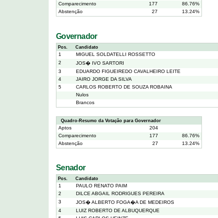
Comparecimento
177
86.76%
Abstenção
27
13.24%
Governador
Pos.
Candidato
1
MIGUEL SOLDATELLI ROSSETTO
2
JOS� IVO SARTORI
3
EDUARDO FIGUEIREDO CAVALHEIRO LEITE
4
JAIRO JORGE DA SILVA
5
CARLOS ROBERTO DE SOUZA ROBAINA
Nulos
Brancos
Quadro-Resumo da Votação para Governador
Aptos
204
Comparecimento
177
86.76%
Abstenção
27
13.24%
Senador
Pos.
Candidato
1
PAULO RENATO PAIM
2
DILCE ABGAIL RODRIGUES PEREIRA
3
JOS� ALBERTO FOGA�A DE MEDEIROS
4
LUIZ ROBERTO DE ALBUQUERQUE