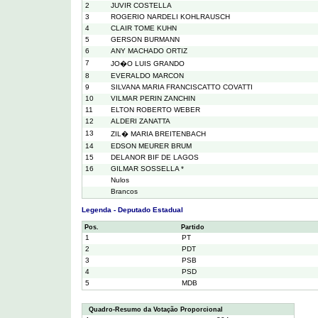
2
JUVIR COSTELLA
3
ROGERIO NARDELI KOHLRAUSCH
4
CLAIR TOME KUHN
5
GERSON BURMANN
6
ANY MACHADO ORTIZ
7
JO�O LUIS GRANDO
8
EVERALDO MARCON
9
SILVANA MARIA FRANCISCATTO COVATTI
10
VILMAR PERIN ZANCHIN
11
ELTON ROBERTO WEBER
12
ALDERI ZANATTA
13
ZIL� MARIA BREITENBACH
14
EDSON MEURER BRUM
15
DELANOR BIF DE LAGOS
16
GILMAR SOSSELLA *
Nulos
Brancos
Legenda - Deputado Estadual
Pos.
Partido
1
PT
2
PDT
3
PSB
4
PSD
5
MDB
Quadro-Resumo da Votação Proporcional