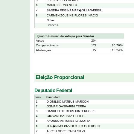
5
LUIS CARLOS HEINZE
6
MARIO BERND NETO
7
SANDRA REGINA MAR�OLLA WEBER
8
CARMEN ZOLEIKE FLORES INACIO
Nulos
Brancos
Quadro-Resumo da Votação para Senador
Aptos
204
Comparecimento
177
86.76%
Abstenção
27
13.24%
Eleição Proporcional
Deputado Federal
Pos.
Candidato
1
DIONILSO MATEUS MARCON
2
OSMAR GASPARINI TERRA
3
DANRLEI DE DEUS HINTERHOLZ
4
GIOVANI BATISTA FELTES
5
AFONSO ANTUNES DA MOTTA
6
JER�NIMO PIZZOLOTTO GOERGEN
7
ALCEU MOREIRA DA SILVA