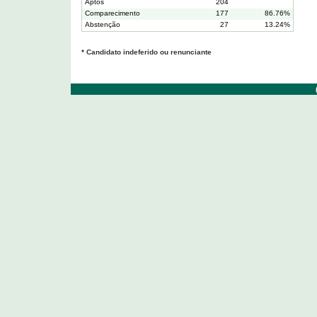
Aptos
204
Comparecimento
177
86.76%
Abstenção
27
13.24%
* Candidato indeferido ou renunciante