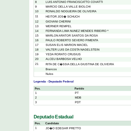
8
LUIS ANTONIO FRANCISCATTO COVATTI
9
MARCIO DELLA VALLE BIOLCHI
10
RONALDO NOGUEIRA DE OLIVEIRA
11
HEITOR JOS� SCHUCH
12
GIOVANI CHERINI
13
WERNER REMPEL
14
FERNANDA LIMA NUNEZ MENDES RIBEIRO *
15
MARLON ARATOR SANTOS DA ROSA
16
PAULO ROBERTO SEVERO PIMENTA
17
SUSAN ELIS MARION MACIEL
18
VALTER LUIS DA COSTA NAGELSTEIN
19
YEDA RORATO CRUSIUS
20
ALCEU BARBOSA VELHO
21
RITA DE C�SSIA DELLA GIUSTINA DE OLIVEIRA
Brancos
Nulos
Legenda - Deputado Federal
Pos.
Partido
1
PT
2
MDB
3
PDT
Deputado Estadual
Pos.
Candidato
1
JO�O EDEGAR PRETTO