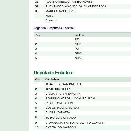
31
ALCIBIO MESQUITA BIBO NUNES
32
ALEXANDRE WAGNER DA SILVA BOBADRA
33
MARCUS NAPOLEAO
Nulos
Brancos
Legenda - Deputado Federal
Pos.
Partido
1
PT
2
MDB
3
PDT
4
PSOL
5
NOVO
Deputado Estadual
Pos.
Candidato
1
JO�O EDEGAR PRETTO
2
JUVIR COSTELLA
3
VILMAR PERIN ZANCHIN
4
ROGERIO NARDELI KOHLRAUSCH
5
CLAIR TOME KUHN
6
EDSON MEURER BRUM
7
ALDERI ZANATTA
8
JO�O LUIS GRANDO
9
SILVANA MARIA FRANCISCATTO COVATTI
10
EVERALDO MARCON