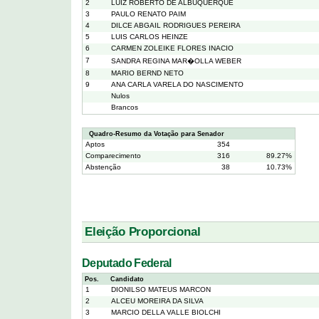
2
LUIZ ROBERTO DE ALBUQUERQUE
3
PAULO RENATO PAIM
4
DILCE ABGAIL RODRIGUES PEREIRA
5
LUIS CARLOS HEINZE
6
CARMEN ZOLEIKE FLORES INACIO
7
SANDRA REGINA MAR�OLLA WEBER
8
MARIO BERND NETO
9
ANA CARLA VARELA DO NASCIMENTO
Nulos
Brancos
Quadro-Resumo da Votação para Senador
Aptos
354
Comparecimento
316
89.27%
Abstenção
38
10.73%
Eleição Proporcional
Deputado Federal
Pos.
Candidato
1
DIONILSO MATEUS MARCON
2
ALCEU MOREIRA DA SILVA
3
MARCIO DELLA VALLE BIOLCHI