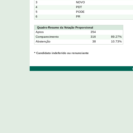
3
NOVO
4
PDT
5
PODE
6
PR
Quadro-Resumo da Votação Proporcional
Aptos
354
Comparecimento
316
89.27%
Abstenção
38
10.73%
* Candidato indeferido ou renunciante