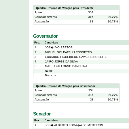
Quadro-Resumo da Votação para Presidente
Aptos
354
Comparecimento
316
89.27%
Abstenção
38
10.73%
Governador
Pos.
Candidato
1
JOS� IVO SARTORI
2
MIGUEL SOLDATELLI ROSSETTO
3
EDUARDO FIGUEIREDO CAVALHEIRO LEITE
4
JAIRO JORGE DA SILVA
5
MATEUS AFFONSO BANDEIRA
Nulos
Brancos
Quadro-Resumo da Votação para Governador
Aptos
354
Comparecimento
316
89.27%
Abstenção
38
10.73%
Senador
Pos.
Candidato
1
JOS� ALBERTO FOGA�A DE MEDEIROS