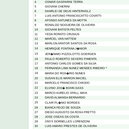
4
OSMAR GASPARINI TERRA
5
GIOVANI CHERINI
6
DANRLEI DE DEUS HINTERHOLZ
7
LUIS ANTONIO FRANCISCATTO COVATTI
8
AFONSO ANTUNES DA MOTTA
9
RONALDO NOGUEIRA DE OLIVEIRA
10
GIOVANI BATISTA FELTES
11
YEDA RORATO CRUSIUS
12
MARCEL VAN HATTEM
13
MARLON ARATOR SANTOS DA ROSA
14
HENRIQUE FONTANA J�NIOR
15
JER�NIMO PIZZOLOTTO GOERGEN
16
PAULO ROBERTO SEVERO PIMENTA
17
ANTONIO CARLOS GOMES DA SILVA
18
FERNANDA LIMA NUNEZ MENDES RIBEIRO *
19
MARIA DO ROS�RIO NUNES
20
SUSAN ELIS MARION MACIEL
21
MARCELO FRANCISCO CHIODO
22
ELVINO JOS� BOHN GASS
23
MARCO AURELIO SPALL MAIA
24
DAVID ALMANSA BERNARDO
25
CLAIR PL�NIO BORGES
26
BIANCA FEIJO DE SOUZA
27
DIEGO AUGUSTO DA ROSA PRETTO
28
JOSE OSEAS DA COSTA
29
ONYX DORNELLES LORENZONI
30
LUIS AMARO PRESTES DE OLIVEIRA