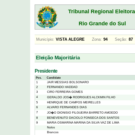
Tribunal Regional Eleitora
Rio Grande do Sul
Município:
VISTA ALEGRE
Zona:
94
Seção:
8
Eleição Majoritária
Presidente
Pos.
Candidato
1
JAIR MESSIAS BOLSONARO
2
FERNANDO HADDAD
3
CIRO FERREIRA GOMES
4
GERALDO JOS� RODRIGUES ALCKMIN FILHO
5
HENRIQUE DE CAMPOS MEIRELLES
6
ALVARO FERNANDES DIAS
7
JO�O DIONISIO FILGUEIRA BARRETO AMOEDO
8
BENEVENUTO DACIOLO FONSECA DOS SANTOS
9
MARIA OSMARINA MARINA DA SILVA VAZ DE LIMA
Nulos
Brancos