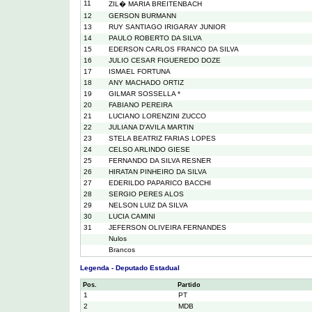
11
ZIL� MARIA BREITENBACH
12
GERSON BURMANN
13
RUY SANTIAGO IRIGARAY JUNIOR
14
PAULO ROBERTO DA SILVA
15
EDERSON CARLOS FRANCO DA SILVA
16
JULIO CESAR FIGUEREDO DOZE
17
ISMAEL FORTUNA
18
ANY MACHADO ORTIZ
19
GILMAR SOSSELLA *
20
FABIANO PEREIRA
21
LUCIANO LORENZINI ZUCCO
22
JULIANA D'AVILA MARTIN
23
STELA BEATRIZ FARIAS LOPES
24
CELSO ARLINDO GIESE
25
FERNANDO DA SILVA RESNER
26
HIRATAN PINHEIRO DA SILVA
27
EDERILDO PAPARICO BACCHI
28
SERGIO PERES ALOS
29
NELSON LUIZ DA SILVA
30
LUCIA CAMINI
31
JEFERSON OLIVEIRA FERNANDES
Nulos
Brancos
Legenda - Deputado Estadual
Pos.
Partido
1
PT
2
MDB