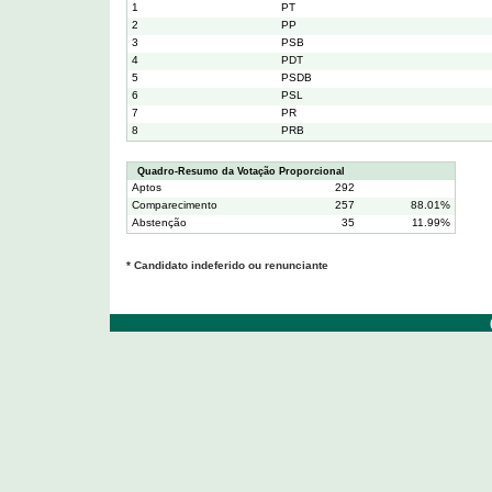
1
PT
2
PP
3
PSB
4
PDT
5
PSDB
6
PSL
7
PR
8
PRB
Quadro-Resumo da Votação Proporcional
Aptos
292
Comparecimento
257
88.01%
Abstenção
35
11.99%
* Candidato indeferido ou renunciante