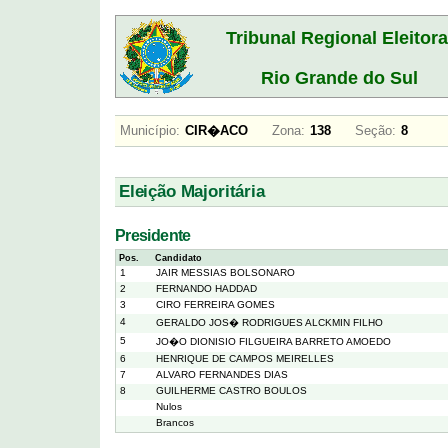
Tribunal Regional Eleitora
Rio Grande do Sul
Município:
CIR�ACO
Zona:
138
Seção:
8
Eleição Majoritária
Presidente
Pos.
Candidato
1
JAIR MESSIAS BOLSONARO
2
FERNANDO HADDAD
3
CIRO FERREIRA GOMES
4
GERALDO JOS� RODRIGUES ALCKMIN FILHO
5
JO�O DIONISIO FILGUEIRA BARRETO AMOEDO
6
HENRIQUE DE CAMPOS MEIRELLES
7
ALVARO FERNANDES DIAS
8
GUILHERME CASTRO BOULOS
Nulos
Brancos