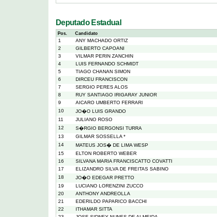
Deputado Estadual
Pos.
Candidato
1
ANY MACHADO ORTIZ
2
GILBERTO CAPOANI
3
VILMAR PERIN ZANCHIN
4
LUIS FERNANDO SCHMIDT
5
TIAGO CHANAN SIMON
6
DIRCEU FRANCISCON
7
SERGIO PERES ALOS
8
RUY SANTIAGO IRIGARAY JUNIOR
9
AICARO UMBERTO FERRARI
10
JO�O LUIS GRANDO
11
JULIANO ROSO
12
S�RGIO BERGONSI TURRA
13
GILMAR SOSSELLA *
14
MATEUS JOS� DE LIMA WESP
15
ELTON ROBERTO WEBER
16
SILVANA MARIA FRANCISCATTO COVATTI
17
ELIZANDRO SILVA DE FREITAS SABINO
18
JO�O EDEGAR PRETTO
19
LUCIANO LORENZINI ZUCCO
20
ANTHONY ANDREOLLA
21
EDERILDO PAPARICO BACCHI
22
ITHAMAR SITTA
23
JOSE SIDNEY NUNES DE ALMEIDA