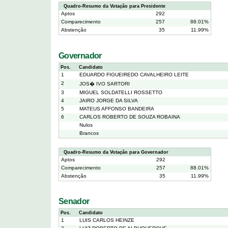
Quadro-Resumo da Votação para Presidente
Aptos
292
Comparecimento
257
88.01%
Abstenção
35
11.99%
Governador
Pos.
Candidato
1
EDUARDO FIGUEIREDO CAVALHEIRO LEITE
2
JOS� IVO SARTORI
3
MIGUEL SOLDATELLI ROSSETTO
4
JAIRO JORGE DA SILVA
5
MATEUS AFFONSO BANDEIRA
6
CARLOS ROBERTO DE SOUZA ROBAINA
Nulos
Brancos
Quadro-Resumo da Votação para Governador
Aptos
292
Comparecimento
257
88.01%
Abstenção
35
11.99%
Senador
Pos.
Candidato
1
LUIS CARLOS HEINZE