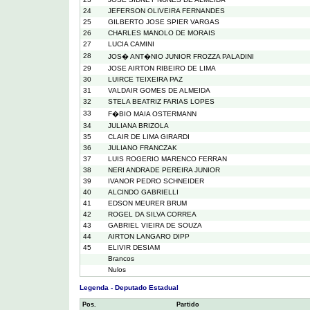
24
JEFERSON OLIVEIRA FERNANDES
25
GILBERTO JOSE SPIER VARGAS
26
CHARLES MANOLO DE MORAIS
27
LUCIA CAMINI
28
JOS� ANT�NIO JUNIOR FROZZA PALADINI
29
JOSE AIRTON RIBEIRO DE LIMA
30
LUIRCE TEIXEIRA PAZ
31
VALDAIR GOMES DE ALMEIDA
32
STELA BEATRIZ FARIAS LOPES
33
F�BIO MAIA OSTERMANN
34
JULIANA BRIZOLA
35
CLAIR DE LIMA GIRARDI
36
JULIANO FRANCZAK
37
LUIS ROGERIO MARENCO FERRAN
38
NERI ANDRADE PEREIRA JUNIOR
39
IVANOR PEDRO SCHNEIDER
40
ALCINDO GABRIELLI
41
EDSON MEURER BRUM
42
ROGEL DA SILVA CORREA
43
GABRIEL VIEIRA DE SOUZA
44
AIRTON LANGARO DIPP
45
ELIVIR DESIAM
Brancos
Nulos
Legenda - Deputado Estadual
Pos.
Partido