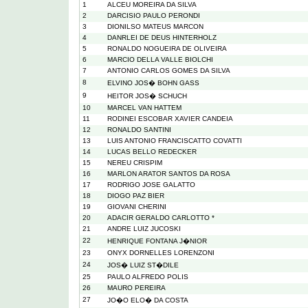
1
ALCEU MOREIRA DA SILVA
2
DARCISIO PAULO PERONDI
3
DIONILSO MATEUS MARCON
4
DANRLEI DE DEUS HINTERHOLZ
5
RONALDO NOGUEIRA DE OLIVEIRA
6
MARCIO DELLA VALLE BIOLCHI
7
ANTONIO CARLOS GOMES DA SILVA
8
ELVINO JOS� BOHN GASS
9
HEITOR JOS� SCHUCH
10
MARCEL VAN HATTEM
11
RODINEI ESCOBAR XAVIER CANDEIA
12
RONALDO SANTINI
13
LUIS ANTONIO FRANCISCATTO COVATTI
14
LUCAS BELLO REDECKER
15
NEREU CRISPIM
16
MARLON ARATOR SANTOS DA ROSA
17
RODRIGO JOSE GALATTO
18
DIOGO PAZ BIER
19
GIOVANI CHERINI
20
ADACIR GERALDO CARLOTTO *
21
ANDRE LUIZ JUCOSKI
22
HENRIQUE FONTANA J�NIOR
23
ONYX DORNELLES LORENZONI
24
JOS� LUIZ ST�DILE
25
PAULO ALFREDO POLIS
26
MAURO PEREIRA
27
JO�O ELO� DA COSTA