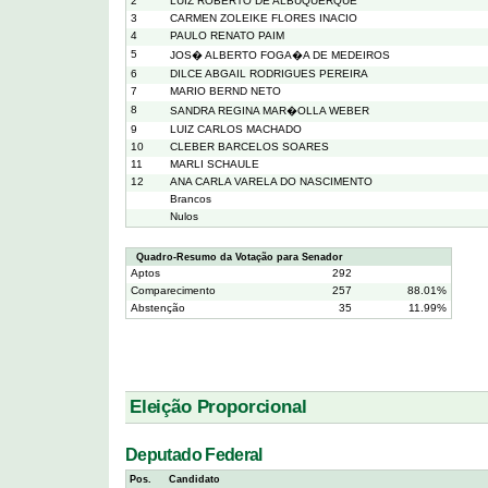
2
LUIZ ROBERTO DE ALBUQUERQUE
3
CARMEN ZOLEIKE FLORES INACIO
4
PAULO RENATO PAIM
5
JOS� ALBERTO FOGA�A DE MEDEIROS
6
DILCE ABGAIL RODRIGUES PEREIRA
7
MARIO BERND NETO
8
SANDRA REGINA MAR�OLLA WEBER
9
LUIZ CARLOS MACHADO
10
CLEBER BARCELOS SOARES
11
MARLI SCHAULE
12
ANA CARLA VARELA DO NASCIMENTO
Brancos
Nulos
Quadro-Resumo da Votação para Senador
Aptos
292
Comparecimento
257
88.01%
Abstenção
35
11.99%
Eleição Proporcional
Deputado Federal
Pos.
Candidato