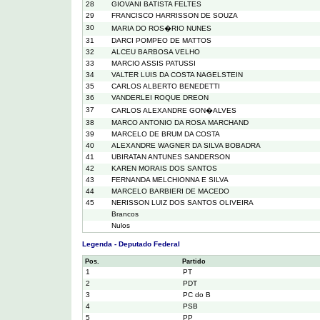
28
GIOVANI BATISTA FELTES
29
FRANCISCO HARRISSON DE SOUZA
30
MARIA DO ROS�RIO NUNES
31
DARCI POMPEO DE MATTOS
32
ALCEU BARBOSA VELHO
33
MARCIO ASSIS PATUSSI
34
VALTER LUIS DA COSTA NAGELSTEIN
35
CARLOS ALBERTO BENEDETTI
36
VANDERLEI ROQUE DREON
37
CARLOS ALEXANDRE GON�ALVES
38
MARCO ANTONIO DA ROSA MARCHAND
39
MARCELO DE BRUM DA COSTA
40
ALEXANDRE WAGNER DA SILVA BOBADRA
41
UBIRATAN ANTUNES SANDERSON
42
KAREN MORAIS DOS SANTOS
43
FERNANDA MELCHIONNA E SILVA
44
MARCELO BARBIERI DE MACEDO
45
NERISSON LUIZ DOS SANTOS OLIVEIRA
Brancos
Nulos
Legenda - Deputado Federal
Pos.
Partido
1
PT
2
PDT
3
PC do B
4
PSB
5
PP