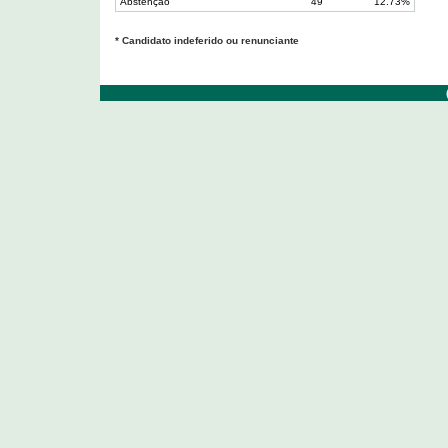
Abstenção
49
12.73%
* Candidato indeferido ou renunciante