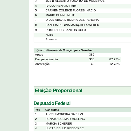
3
JOS� ALBERTO FOGA�A DE MEDEIROS
4
PAULO RENATO PAIM
5
CARMEN ZOLEIKE FLORES INACIO
6
MARIO BERND NETO
7
DILCE ABGAIL RODRIGUES PEREIRA
8
SANDRA REGINA MAR�OLLA WEBER
9
ROMER DOS SANTOS GUEX
Nulos
Brancos
Quadro-Resumo da Votação para Senador
Aptos
385
Comparecimento
336
87.27%
Abstenção
49
12.73%
Eleição Proporcional
Deputado Federal
Pos.
Candidato
1
ALCEU MOREIRA DA SILVA
2
RENATO DELMAR MOLLING
3
MARCIA SCHERER
4
LUCAS BELLO REDECKER