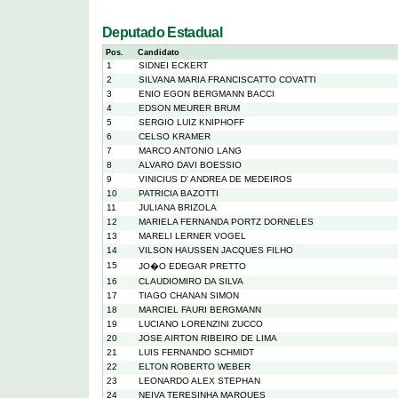
Deputado Estadual
Pos.
Candidato
1
SIDNEI ECKERT
2
SILVANA MARIA FRANCISCATTO COVATTI
3
ENIO EGON BERGMANN BACCI
4
EDSON MEURER BRUM
5
SERGIO LUIZ KNIPHOFF
6
CELSO KRAMER
7
MARCO ANTONIO LANG
8
ALVARO DAVI BOESSIO
9
VINICIUS D' ANDREA DE MEDEIROS
10
PATRICIA BAZOTTI
11
JULIANA BRIZOLA
12
MARIELA FERNANDA PORTZ DORNELES
13
MARELI LERNER VOGEL
14
VILSON HAUSSEN JACQUES FILHO
15
JO�O EDEGAR PRETTO
16
CLAUDIOMIRO DA SILVA
17
TIAGO CHANAN SIMON
18
MARCIEL FAURI BERGMANN
19
LUCIANO LORENZINI ZUCCO
20
JOSE AIRTON RIBEIRO DE LIMA
21
LUIS FERNANDO SCHMIDT
22
ELTON ROBERTO WEBER
23
LEONARDO ALEX STEPHAN
24
NEIVA TERESINHA MARQUES