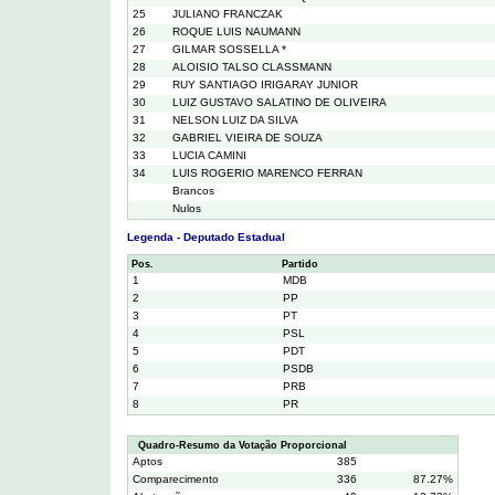
25
JULIANO FRANCZAK
26
ROQUE LUIS NAUMANN
27
GILMAR SOSSELLA *
28
ALOISIO TALSO CLASSMANN
29
RUY SANTIAGO IRIGARAY JUNIOR
30
LUIZ GUSTAVO SALATINO DE OLIVEIRA
31
NELSON LUIZ DA SILVA
32
GABRIEL VIEIRA DE SOUZA
33
LUCIA CAMINI
34
LUIS ROGERIO MARENCO FERRAN
Brancos
Nulos
Legenda - Deputado Estadual
Pos.
Partido
1
MDB
2
PP
3
PT
4
PSL
5
PDT
6
PSDB
7
PRB
8
PR
Quadro-Resumo da Votação Proporcional
Aptos
385
Comparecimento
336
87.27%