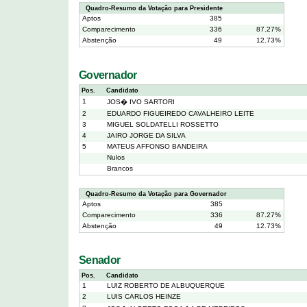
Quadro-Resumo da Votação para Presidente
Aptos
385
Comparecimento
336
87.27%
Abstenção
49
12.73%
Governador
Pos.
Candidato
1
JOS� IVO SARTORI
2
EDUARDO FIGUEIREDO CAVALHEIRO LEITE
3
MIGUEL SOLDATELLI ROSSETTO
4
JAIRO JORGE DA SILVA
5
MATEUS AFFONSO BANDEIRA
Nulos
Brancos
Quadro-Resumo da Votação para Governador
Aptos
385
Comparecimento
336
87.27%
Abstenção
49
12.73%
Senador
Pos.
Candidato
1
LUIZ ROBERTO DE ALBUQUERQUE
2
LUIS CARLOS HEINZE