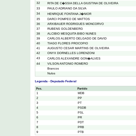
32
RITA DE C�SSIA DELLA GIUSTINA DE OLIVEIRA
33
PAULO ADRIANO DA SILVA
34
HENRIQUE FONTANA J�NIOR
35
DARCI POMPEO DE MATTOS
36
ARXIBAUER RODRIGUES MONCORVO
37
RUBENS GOLDENBERG
38
ALCIBIO MESQUITA BIBO NUNES
39
CARLOS ALBERTO DELGADO DE DAVID
40
TIAGO FLORES PROCOPIO
41
AUGUSTO CESAR MARTINS DE OLIVEIRA
42
ONYX DORNELLES LORENZONI
43
CARLOS ALEXANDRE GON�ALVES
44
VILSON ANTONIO ROMERO
Brancos
Nulos
Legenda - Deputado Federal
Pos.
Partido
1
MDB
2
PP
3
PT
4
PSDB
5
PSL
6
PR
7
PDT
8
PRB
9
PTB