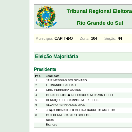
Tribunal Regional Eleitora
Rio Grande do Sul
Município:
CAPIT�O
Zona:
104
Seção:
44
Eleição Majoritária
Presidente
Pos.
Candidato
1
JAIR MESSIAS BOLSONARO
2
FERNANDO HADDAD
3
CIRO FERREIRA GOMES
4
GERALDO JOS� RODRIGUES ALCKMIN FILHO
5
HENRIQUE DE CAMPOS MEIRELLES
6
ALVARO FERNANDES DIAS
7
JO�O DIONISIO FILGUEIRA BARRETO AMOEDO
8
GUILHERME CASTRO BOULOS
Nulos
Brancos