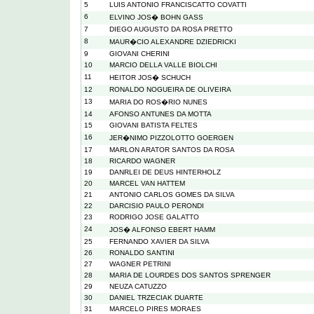
5
LUIS ANTONIO FRANCISCATTO COVATTI
6
ELVINO JOS� BOHN GASS
7
DIEGO AUGUSTO DA ROSA PRETTO
8
MAUR�CIO ALEXANDRE DZIEDRICKI
9
GIOVANI CHERINI
10
MARCIO DELLA VALLE BIOLCHI
11
HEITOR JOS� SCHUCH
12
RONALDO NOGUEIRA DE OLIVEIRA
13
MARIA DO ROS�RIO NUNES
14
AFONSO ANTUNES DA MOTTA
15
GIOVANI BATISTA FELTES
16
JER�NIMO PIZZOLOTTO GOERGEN
17
MARLON ARATOR SANTOS DA ROSA
18
RICARDO WAGNER
19
DANRLEI DE DEUS HINTERHOLZ
20
MARCEL VAN HATTEM
21
ANTONIO CARLOS GOMES DA SILVA
22
DARCISIO PAULO PERONDI
23
RODRIGO JOSE GALATTO
24
JOS� ALFONSO EBERT HAMM
25
FERNANDO XAVIER DA SILVA
26
RONALDO SANTINI
27
WAGNER PETRINI
28
MARIA DE LOURDES DOS SANTOS SPRENGER
29
NEUZA CATUZZO
30
DANIEL TRZECIAK DUARTE
31
MARCELO PIRES MORAES