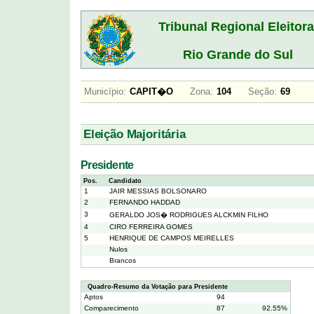
Tribunal Regional Eleitora
Rio Grande do Sul
Município:
CAPIT�O
Zona:
104
Seção:
69
Eleição Majoritária
Presidente
Pos.
Candidato
1
JAIR MESSIAS BOLSONARO
2
FERNANDO HADDAD
3
GERALDO JOS� RODRIGUES ALCKMIN FILHO
4
CIRO FERREIRA GOMES
5
HENRIQUE DE CAMPOS MEIRELLES
Nulos
Brancos
Quadro-Resumo da Votação para Presidente
Aptos
94
Comparecimento
87
92.55%