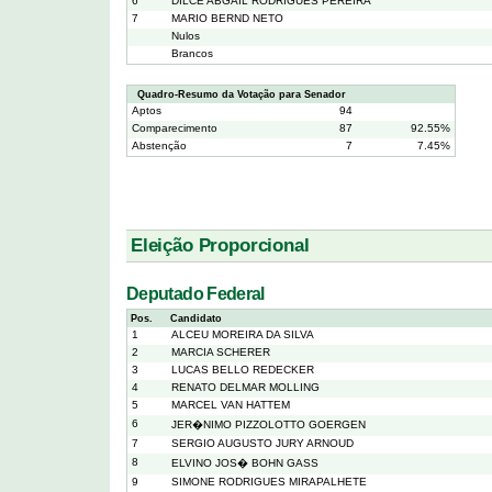
6
DILCE ABGAIL RODRIGUES PEREIRA
7
MARIO BERND NETO
Nulos
Brancos
Quadro-Resumo da Votação para Senador
Aptos
94
Comparecimento
87
92.55%
Abstenção
7
7.45%
Eleição Proporcional
Deputado Federal
Pos.
Candidato
1
ALCEU MOREIRA DA SILVA
2
MARCIA SCHERER
3
LUCAS BELLO REDECKER
4
RENATO DELMAR MOLLING
5
MARCEL VAN HATTEM
6
JER�NIMO PIZZOLOTTO GOERGEN
7
SERGIO AUGUSTO JURY ARNOUD
8
ELVINO JOS� BOHN GASS
9
SIMONE RODRIGUES MIRAPALHETE