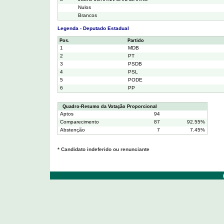
Nulos
Brancos
Legenda - Deputado Estadual
Pos.
Partido
1
MDB
2
PT
3
PSDB
4
PSL
5
PODE
6
PP
Quadro-Resumo da Votação Proporcional
Aptos
94
Comparecimento
87
92.55%
Abstenção
7
7.45%
* Candidato indeferido ou renunciante