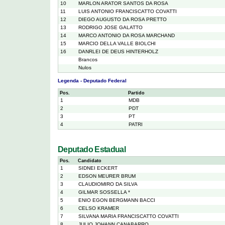
10
MARLON ARATOR SANTOS DA ROSA
11
LUIS ANTONIO FRANCISCATTO COVATTI
12
DIEGO AUGUSTO DA ROSA PRETTO
13
RODRIGO JOSE GALATTO
14
MARCO ANTONIO DA ROSA MARCHAND
15
MARCIO DELLA VALLE BIOLCHI
16
DANRLEI DE DEUS HINTERHOLZ
Brancos
Nulos
Legenda - Deputado Federal
Pos.
Partido
1
MDB
2
PDT
3
PT
4
PATRI
Deputado Estadual
Pos.
Candidato
1
SIDNEI ECKERT
2
EDSON MEURER BRUM
3
CLAUDIOMIRO DA SILVA
4
GILMAR SOSSELLA *
5
ENIO EGON BERGMANN BACCI
6
CELSO KRAMER
7
SILVANA MARIA FRANCISCATTO COVATTI
8
JULIO JOHANN CANABARRO