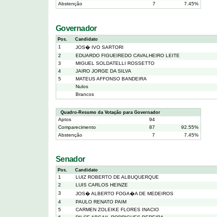
Abstenção
7
7.45%
Governador
Pos.
Candidato
1
JOS� IVO SARTORI
2
EDUARDO FIGUEIREDO CAVALHEIRO LEITE
3
MIGUEL SOLDATELLI ROSSETTO
4
JAIRO JORGE DA SILVA
5
MATEUS AFFONSO BANDEIRA
Nulos
Brancos
Quadro-Resumo da Votação para Governador
Aptos
94
Comparecimento
87
92.55%
Abstenção
7
7.45%
Senador
Pos.
Candidato
1
LUIZ ROBERTO DE ALBUQUERQUE
2
LUIS CARLOS HEINZE
3
JOS� ALBERTO FOGA�A DE MEDEIROS
4
PAULO RENATO PAIM
5
CARMEN ZOLEIKE FLORES INACIO