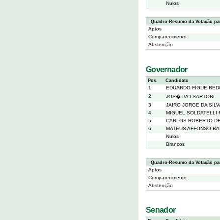
Nulos
Quadro-Resumo da Votação par
Aptos
Comparecimento
Abstenção
Governador
Pos.
Candidato
1
EDUARDO FIGUEIRED
2
JOS� IVO SARTORI
3
JAIRO JORGE DA SILV
4
MIGUEL SOLDATELLI
5
CARLOS ROBERTO DE
6
MATEUS AFFONSO BA
Nulos
Brancos
Quadro-Resumo da Votação pa
Aptos
Comparecimento
Abstenção
Senador