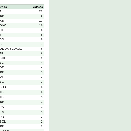
artido
Votação
T
22
DB
16
RB
13
OVO
10
DT
8
T
8
SD
8
SL
7
OLIDARIEDADE
6
TB
6
SOL
5
SL
4
DT
4
DB
3
DT
3
SC
3
SDB
3
TB
3
TB
3
DB
3
PS
3
EM
3
RB
2
SOL
2
DB
2
C do B
2