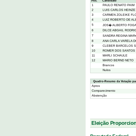
Pos.
Candidato
1
PAULO RENATO PAIM
2
LUIS CARLOS HEINZE
3
CARMEN ZOLEIKE FL
4
LUIZ ROBERTO DE A
5
JOS� ALBERTO FOG
6
DILCE ABGAIL RODRI
7
SANDRA REGINA MA
8
ANA CARLA VARELA 
9
CLEBER BARCELOS 
10
ROMER DOS SANTOS
11
MARLI SCHAULE
12
MARIO BERND NETO
Brancos
Nulos
Quadro-Resumo da Votação pa
Aptos
Comparecimento
Abstenção
Eleição Proporcion