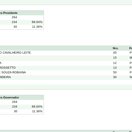
a Presidente
264
234
88.64%
30
11.36%
Nro.
P
O CAVALHEIRO LEITE
45
P
15
M
A
12
P
 ROSSETTO
13
P
 SOUZA ROBAINA
50
P
NDEIRA
30
N
ra Governador
264
234
88.64%
30
11.36%