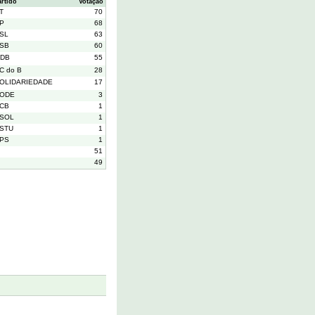
artido
Votação
T
70
P
68
SL
63
SB
60
DB
55
C do B
28
OLIDARIEDADE
17
ODE
3
CB
1
SOL
1
STU
1
PS
1
51
49