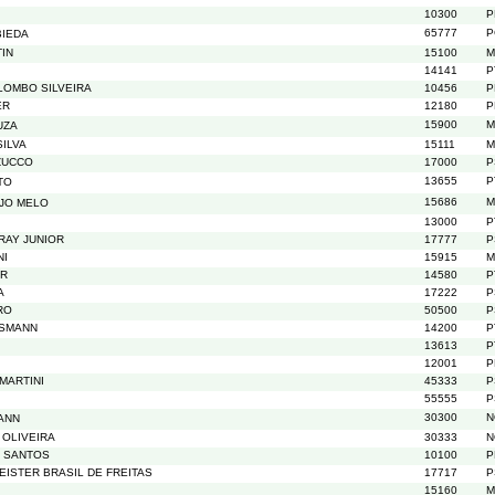
10300
P
65777
P
BIEDA
TIN
15100
M
14141
P
LOMBO SILVEIRA
10456
P
ER
12180
P
15900
M
UZA
ILVA
15111
M
ZUCCO
17000
P
13655
P
TO
15686
M
JO MELO
13000
P
RAY JUNIOR
17777
P
NI
15915
M
ER
14580
P
A
17222
P
RO
50500
P
SSMANN
14200
P
13613
P
12001
P
MARTINI
45333
P
55555
P
30300
N
ANN
 OLIVEIRA
30333
N
 SANTOS
10100
P
EISTER BRASIL DE FREITAS
17717
P
15160
M