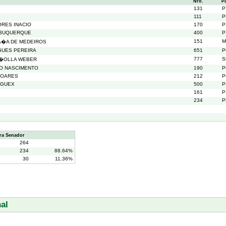
Nro.
P
131
P
111
P
ORES INACIO
170
P
LBUQUERQUE
400
P
151
M
A�A DE MEDEIROS
GUES PEREIRA
651
P
777
S
R�OLLA WEBER
DO NASCIMENTO
190
P
SOARES
212
P
 GUEX
500
P
161
P
234
P
ra Senador
264
234
88.64%
30
11.36%
al