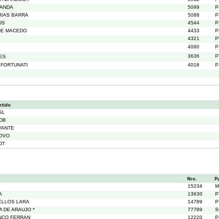
RANDA
5099
P
RIAS BARRA
5088
P
US
4544
P
DE MACEDO
4433
P
4321
P
4080
P
3636
P
ES
 FORTUNATI
4018
P
rtido
SL
DB
VANTE
OVO
DT
Nro.
P
15234
M
A
13630
P
ELLOS LARA
14789
P
 DE ARAUJO *
77789
S
NCO FERRAN
12220
P