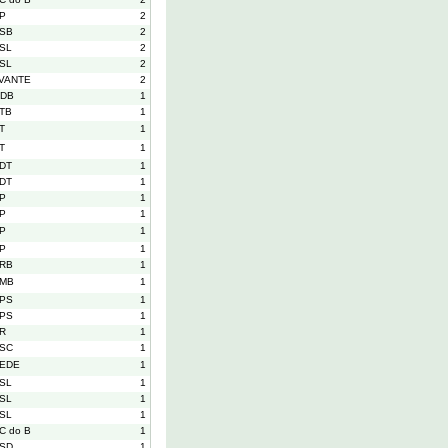
P
2
SB
2
SL
2
SL
2
VANTE
2
DB
1
TB
1
T
1
T
1
DT
1
DT
1
P
1
P
1
P
1
P
1
RB
1
MB
1
PS
1
PS
1
R
1
SC
1
EDE
1
SL
1
SL
1
SL
1
C do B
1
SD
1