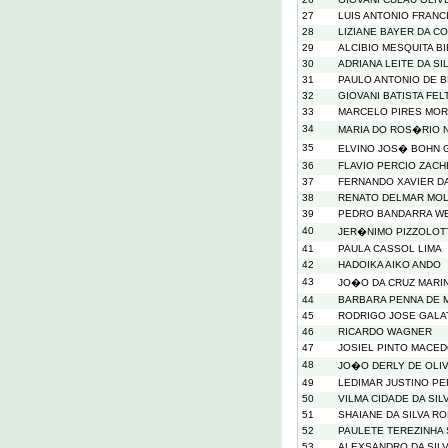
27
LUIS ANTONIO FRANC
28
LIZIANE BAYER DA C
29
ALCIBIO MESQUITA B
30
ADRIANA LEITE DA SI
31
PAULO ANTONIO DE 
32
GIOVANI BATISTA FEL
33
MARCELO PIRES MO
34
MARIA DO ROS�RIO 
35
ELVINO JOS� BOHN 
36
FLAVIO PERCIO ZACH
37
FERNANDO XAVIER DA
38
RENATO DELMAR MOL
39
PEDRO BANDARRA W
40
JER�NIMO PIZZOLO
41
PAULA CASSOL LIMA
42
HADOIKA AIKO ANDO
43
JO�O DA CRUZ MARI
44
BARBARA PENNA DE 
45
RODRIGO JOSE GALA
46
RICARDO WAGNER
47
JOSIEL PINTO MACE
48
JO�O DERLY DE OLIV
49
LEDIMAR JUSTINO PE
50
VILMA CIDADE DA SIL
51
SHAIANE DA SILVA R
52
PAULETE TEREZINHA
53
ALEXSANDRO DA SIL