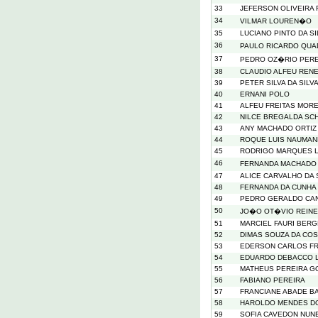
33
JEFERSON OLIVEIRA
34
VILMAR LOUREN�O
35
LUCIANO PINTO DA SI
36
PAULO RICARDO QU
37
PEDRO OZ�RIO PERE
38
CLAUDIO ALFEU RENE
39
PETER SILVA DA SILV
40
ERNANI POLO
41
ALFEU FREITAS MORE
42
NILCE BREGALDA SC
43
ANY MACHADO ORTIZ
44
ROQUE LUIS NAUMAN
45
RODRIGO MARQUES 
46
FERNANDA MACHADO
47
ALICE CARVALHO DA 
48
FERNANDA DA CUNHA
49
PEDRO GERALDO CA
50
JO�O OT�VIO REINE
51
MARCIEL FAURI BER
52
DIMAS SOUZA DA COS
53
EDERSON CARLOS FR
54
EDUARDO DEBACCO 
55
MATHEUS PEREIRA 
56
FABIANO PEREIRA
57
FRANCIANE ABADE B
58
HAROLDO MENDES D
59
SOFIA CAVEDON NUN