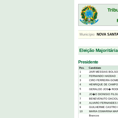
Trib
Município:
NOVA SAN
Eleição Majoritária
Presidente
Pos.
Candidato
1
JAIR MESSIAS BOLS
2
FERNANDO HADDAD
3
CIRO FERREIRA GOM
4
HENRIQUE DE CAMPO
5
GERALDO JOS� RODR
6
JO�O DIONISIO FIL
7
BENEVENUTO DACIO
8
ALVARO FERNANDES 
9
GUILHERME CASTRO
10
MARIA OSMARINA MARI
Brancos