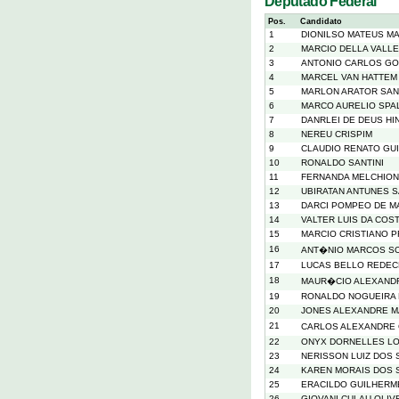
Deputado Federal
Pos.
Candidato
1
DIONILSO MATEUS M
2
MARCIO DELLA VALLE
3
ANTONIO CARLOS GO
4
MARCEL VAN HATTEM
5
MARLON ARATOR SAN
6
MARCO AURELIO SPA
7
DANRLEI DE DEUS H
8
NEREU CRISPIM
9
CLAUDIO RENATO GUI
10
RONALDO SANTINI
11
FERNANDA MELCHIONN
12
UBIRATAN ANTUNES 
13
DARCI POMPEO DE M
14
VALTER LUIS DA COS
15
MARCIO CRISTIANO P
16
ANT�NIO MARCOS SO
17
LUCAS BELLO REDE
18
MAUR�CIO ALEXANDR
19
RONALDO NOGUEIRA 
20
JONES ALEXANDRE M
21
CARLOS ALEXANDRE
22
ONYX DORNELLES L
23
NERISSON LUIZ DOS 
24
KAREN MORAIS DOS 
25
ERACILDO GUILHERM
26
GIOVANI CULAU OLIV