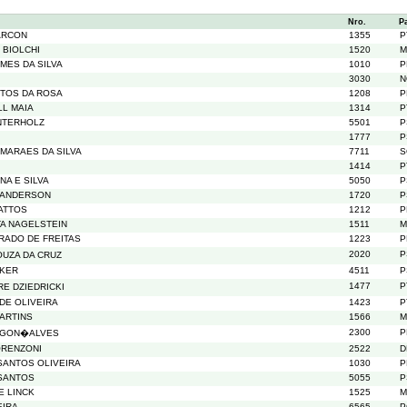
Nro.
P
ARCON
1355
P
 BIOLCHI
1520
M
MES DA SILVA
1010
P
3030
N
TOS DA ROSA
1208
P
LL MAIA
1314
P
INTERHOLZ
5501
P
1777
P
MARAES DA SILVA
7711
S
1414
P
A E SILVA
5050
P
SANDERSON
1720
P
ATTOS
1212
P
TA NAGELSTEIN
1511
M
RADO DE FREITAS
1223
P
2020
P
UZA DA CRUZ
CKER
4511
P
1477
P
E DZIEDRICKI
DE OLIVEIRA
1423
P
ARTINS
1566
M
2300
P
 GON�ALVES
ORENZONI
2522
D
SANTOS OLIVEIRA
1030
P
SANTOS
5055
P
E LINCK
1525
M
EIRA
6565
P