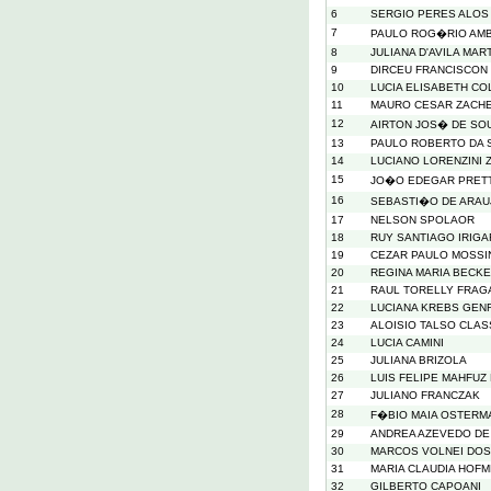
6
SERGIO PERES ALOS
7
PAULO ROG�RIO AM
8
JULIANA D'AVILA MAR
9
DIRCEU FRANCISCON
10
LUCIA ELISABETH CO
11
MAURO CESAR ZACH
12
AIRTON JOS� DE SO
13
PAULO ROBERTO DA S
14
LUCIANO LORENZINI 
15
JO�O EDEGAR PRET
16
SEBASTI�O DE ARAU
17
NELSON SPOLAOR
18
RUY SANTIAGO IRIGA
19
CEZAR PAULO MOSSI
20
REGINA MARIA BECK
21
RAUL TORELLY FRAG
22
LUCIANA KREBS GEN
23
ALOISIO TALSO CLA
24
LUCIA CAMINI
25
JULIANA BRIZOLA
26
LUIS FELIPE MAHFUZ 
27
JULIANO FRANCZAK
28
F�BIO MAIA OSTERM
29
ANDREA AZEVEDO DE
30
MARCOS VOLNEI DOS
31
MARIA CLAUDIA HOFM
32
GILBERTO CAPOANI