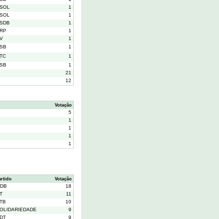
SOL
1
SOL
1
SDB
1
RP
1
V
1
SB
1
TC
1
SB
1
21
12
Votação
5
1
1
1
1
artido
Votação
DB
18
T
11
TB
10
OLIDARIEDADE
9
DT
9