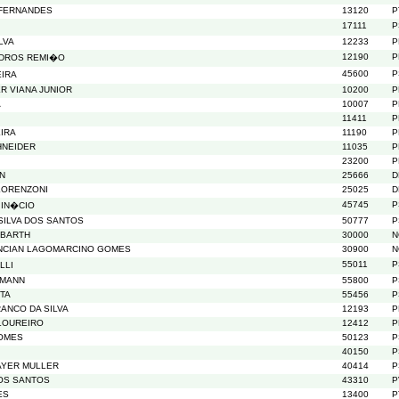
 FERNANDES
13120
P
17111
P
LVA
12233
P
12190
P
ADROS REMI�O
45600
P
IRA
R VIANA JUNIOR
10200
P
A
10007
P
11411
P
IRA
11190
P
HNEIDER
11035
P
23200
P
N
25666
D
LORENZONI
25025
D
45745
P
 IN�CIO
SILVA DOS SANTOS
50777
P
 BARTH
30000
N
NCIAN LAGOMARCINO GOMES
30900
N
55011
P
LLI
GMANN
55800
P
TA
55456
P
ANCO DA SILVA
12193
P
LOUREIRO
12412
P
GOMES
50123
P
40150
P
AYER MULLER
40414
P
OS SANTOS
43310
P
ES
13400
P