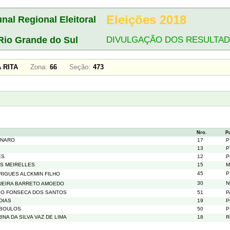
Eleições 2018
unal Regional Eleitoral
Rio Grande do Sul
DIVULGAÇÃO DOS RESULTA
TA RITA
Zona:
66
Seção:
473
Nro.
P
ONARO
17
P
13
P
ES
12
P
S MEIRELLES
15
M
45
P
IGUES ALCKMIN FILHO
30
N
GUEIRA BARRETO AMOEDO
LO FONSECA DOS SANTOS
51
P
DIAS
19
P
 BOULOS
50
P
NA DA SILVA VAZ DE LIMA
18
R