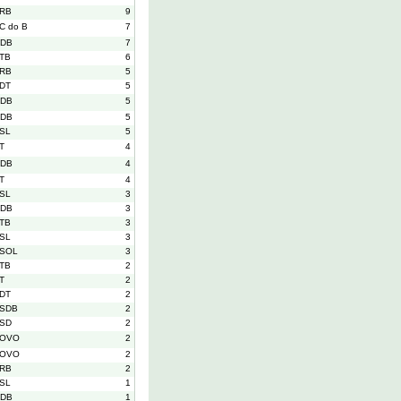
RB
9
C do B
7
DB
7
TB
6
RB
5
DT
5
DB
5
DB
5
SL
5
T
4
DB
4
T
4
SL
3
DB
3
TB
3
SL
3
SOL
3
TB
2
T
2
DT
2
SDB
2
SD
2
OVO
2
OVO
2
RB
2
SL
1
DB
1