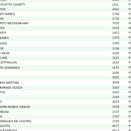
ISCATTO COVATTI
1111
P
OSTA
4041
P
IBO NUNES
1700
P
LVA
1722
P
BRITO BECKENKAMP
7070
A
TES
1515
M
RAES
1412
P
1370
P
NUNES
1320
P
GASS
ER
1234
P
 SILVA
1220
P
LING
1122
P
ESTPHALEN
1144
P
1133
P
TTO GOERGEN
1100
P
1001
P
3528
P
NHO MARTINS
MORAES SOUZA
2320
P
TTO
2323
P
2244
P
DO
2025
P
1818
R
EIRA NUNES JUNIOR
RBONI
1727
P
VA
1707
P
ODRIGUES DE CASTRO
1725
P
 SOUTO
6577
P
VA BARBOSA
5512
P