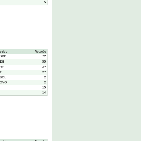
5
artido
Votação
SDB
72
DB
55
DT
47
T
27
SOL
2
OVO
2
15
14