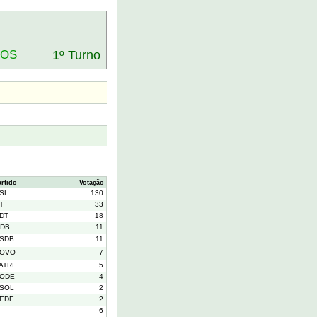
DOS
1º Turno
artido
Votação
SL
130
T
33
DT
18
DB
11
SDB
11
OVO
7
ATRI
5
ODE
4
SOL
2
EDE
2
6