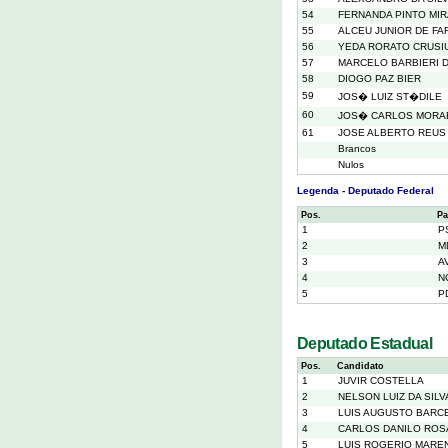
54
FERNANDA PINTO MI
55
ALCEU JUNIOR DE FA
56
YEDA RORATO CRUSI
57
MARCELO BARBIERI 
58
DIOGO PAZ BIER
59
JOS� LUIZ ST�DILE
60
JOS� CARLOS MORA
61
JOSE ALBERTO REUS
Brancos
Nulos
Legenda - Deputado Federal
Pos.
Pa
1
P
2
M
3
A
4
N
5
P
Deputado Estadual
Pos.
Candidato
1
JUVIR COSTELLA
2
NELSON LUIZ DA SILV
3
LUIS AUGUSTO BARC
4
CARLOS DANILO ROSA
5
LUIS ROGERIO MARE