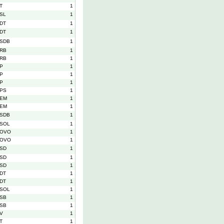
T
1
SL
1
DT
1
DT
1
SDB
1
RB
1
RB
1
P
1
P
1
P
1
PS
1
EM
1
EM
1
SDB
1
SOL
1
OVO
1
OVO
1
SD
1
SD
1
SD
1
DT
1
DT
1
SOL
1
SB
1
SB
1
V
1
T
1