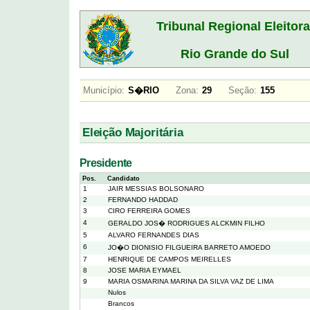
Tribunal Regional Eleitora
Rio Grande do Sul
Município:
S�RIO
Zona:
29
Seção:
155
Eleição Majoritária
Presidente
Pos.
Candidato
1
JAIR MESSIAS BOLSONARO
2
FERNANDO HADDAD
3
CIRO FERREIRA GOMES
4
GERALDO JOS� RODRIGUES ALCKMIN FILHO
5
ALVARO FERNANDES DIAS
6
JO�O DIONISIO FILGUEIRA BARRETO AMOEDO
7
HENRIQUE DE CAMPOS MEIRELLES
8
JOSE MARIA EYMAEL
9
MARIA OSMARINA MARINA DA SILVA VAZ DE LIMA
Nulos
Brancos