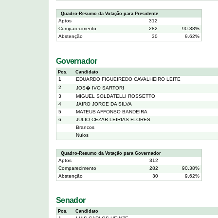
Quadro-Resumo da Votação para Presidente
Aptos
312
Comparecimento
282
90.38%
Abstenção
30
9.62%
Governador
Pos.
Candidato
1
EDUARDO FIGUEIREDO CAVALHEIRO LEITE
2
JOS� IVO SARTORI
3
MIGUEL SOLDATELLI ROSSETTO
4
JAIRO JORGE DA SILVA
5
MATEUS AFFONSO BANDEIRA
6
JULIO CEZAR LEIRIAS FLORES
Brancos
Nulos
Quadro-Resumo da Votação para Governador
Aptos
312
Comparecimento
282
90.38%
Abstenção
30
9.62%
Senador
Pos.
Candidato