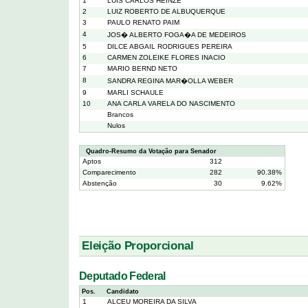
1
LUIS CARLOS HEINZE
2
LUIZ ROBERTO DE ALBUQUERQUE
3
PAULO RENATO PAIM
4
JOS� ALBERTO FOGA�A DE MEDEIROS
5
DILCE ABGAIL RODRIGUES PEREIRA
6
CARMEN ZOLEIKE FLORES INACIO
7
MARIO BERND NETO
8
SANDRA REGINA MAR�OLLA WEBER
9
MARLI SCHAULE
10
ANA CARLA VARELA DO NASCIMENTO
Brancos
Nulos
Quadro-Resumo da Votação para Senador
Aptos
312
Comparecimento
282
90.38%
Abstenção
30
9.62%
Eleição Proporcional
Deputado Federal
Pos.
Candidato
1
ALCEU MOREIRA DA SILVA