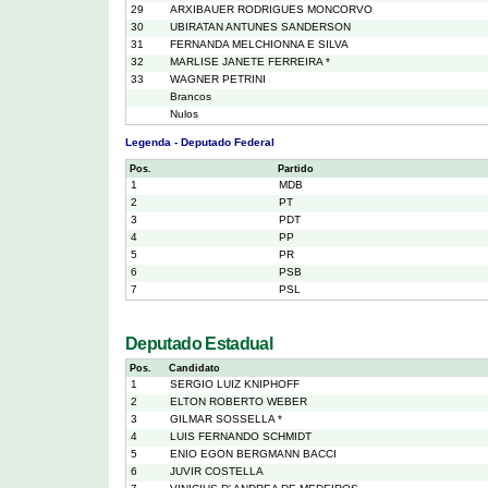
29
ARXIBAUER RODRIGUES MONCORVO
30
UBIRATAN ANTUNES SANDERSON
31
FERNANDA MELCHIONNA E SILVA
32
MARLISE JANETE FERREIRA *
33
WAGNER PETRINI
Brancos
Nulos
Legenda - Deputado Federal
Pos.
Partido
1
MDB
2
PT
3
PDT
4
PP
5
PR
6
PSB
7
PSL
Deputado Estadual
Pos.
Candidato
1
SERGIO LUIZ KNIPHOFF
2
ELTON ROBERTO WEBER
3
GILMAR SOSSELLA *
4
LUIS FERNANDO SCHMIDT
5
ENIO EGON BERGMANN BACCI
6
JUVIR COSTELLA