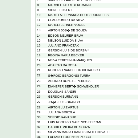
7
VINICIUS D' ANDREA DE MEDEIROS
8
MARCIEL FAURI BERGMANN
9
SIDNEI ECKERT
10
MARIELA FERNANDA PORTZ DORNELES
11
CLAUDIOMIRO DA SILVA
12
MARELI LERNER VOGEL
13
AIRTON JOS� DE SOUZA
14
EDSON MEURER BRUM
15
NELSON LUIZ DA SILVA
16
JULIANO FRANCZAK
17
GERSON LUIS DE BORBA *
18
REGINA MARIA BECKER
19
NEIVA TERESINHA MARQUES
20
ADAIRTO DA ROSA
21
ROGERIO NARDELI KOHLRAUSCH
22
S�RGIO BERGONSI TURRA
23
ARLINDO BONETE PEREIRA
24
DIANEFER BERT� SCHWENDLER
25
DOUGLAS SANDRI
26
GERSON BURMANN
27
JO�O LUIS GRANDO
28
AIRTON LUIZ ARTUS
29
JULIANA BRIZOLA
30
SERGIO PANASUK
31
LUIS ROGERIO MARENCO FERRAN
32
GABRIEL VIEIRA DE SOUZA
33
SILVANA MARIA FRANCISCATTO COVATTI
34
LUCIANO LORENZINI ZUCCO