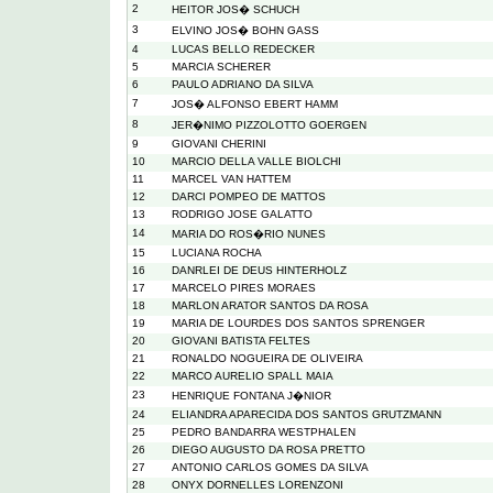
2
HEITOR JOS� SCHUCH
3
ELVINO JOS� BOHN GASS
4
LUCAS BELLO REDECKER
5
MARCIA SCHERER
6
PAULO ADRIANO DA SILVA
7
JOS� ALFONSO EBERT HAMM
8
JER�NIMO PIZZOLOTTO GOERGEN
9
GIOVANI CHERINI
10
MARCIO DELLA VALLE BIOLCHI
11
MARCEL VAN HATTEM
12
DARCI POMPEO DE MATTOS
13
RODRIGO JOSE GALATTO
14
MARIA DO ROS�RIO NUNES
15
LUCIANA ROCHA
16
DANRLEI DE DEUS HINTERHOLZ
17
MARCELO PIRES MORAES
18
MARLON ARATOR SANTOS DA ROSA
19
MARIA DE LOURDES DOS SANTOS SPRENGER
20
GIOVANI BATISTA FELTES
21
RONALDO NOGUEIRA DE OLIVEIRA
22
MARCO AURELIO SPALL MAIA
23
HENRIQUE FONTANA J�NIOR
24
ELIANDRA APARECIDA DOS SANTOS GRUTZMANN
25
PEDRO BANDARRA WESTPHALEN
26
DIEGO AUGUSTO DA ROSA PRETTO
27
ANTONIO CARLOS GOMES DA SILVA
28
ONYX DORNELLES LORENZONI