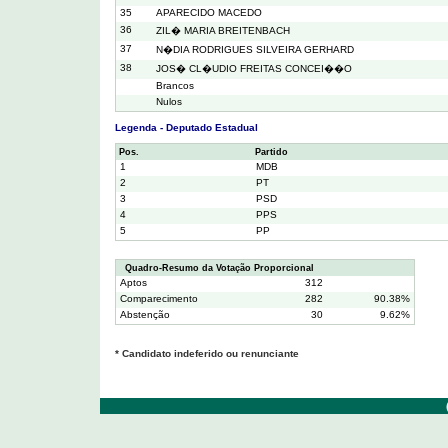
35
APARECIDO MACEDO
36
ZIL� MARIA BREITENBACH
37
N�DIA RODRIGUES SILVEIRA GERHARD
38
JOS� CL�UDIO FREITAS CONCEI��O
Brancos
Nulos
Legenda - Deputado Estadual
Pos.
Partido
1
MDB
2
PT
3
PSD
4
PPS
5
PP
Quadro-Resumo da Votação Proporcional
Aptos
312
Comparecimento
282
90.38%
Abstenção
30
9.62%
* Candidato indeferido ou renunciante