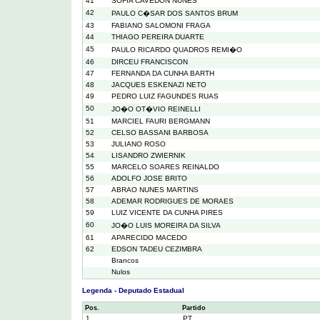
41
SOFIA CAVEDON NUNES
42
PAULO C�SAR DOS SANTOS BRUM
43
FABIANO SALOMONI FRAGA
44
THIAGO PEREIRA DUARTE
45
PAULO RICARDO QUADROS REMI�O
46
DIRCEU FRANCISCON
47
FERNANDA DA CUNHA BARTH
48
JACQUES ESKENAZI NETO
49
PEDRO LUIZ FAGUNDES RUAS
50
JO�O OT�VIO REINELLI
51
MARCIEL FAURI BERGMANN
52
CELSO BASSANI BARBOSA
53
JULIANO ROSO
54
LISANDRO ZWIERNIK
55
MARCELO SOARES REINALDO
56
ADOLFO JOSE BRITO
57
ABRAO NUNES MARTINS
58
ADEMAR RODRIGUES DE MORAES
59
LUIZ VICENTE DA CUNHA PIRES
60
JO�O LUIS MOREIRA DA SILVA
61
APARECIDO MACEDO
62
EDSON TADEU CEZIMBRA
Brancos
Nulos
Legenda - Deputado Estadual
Pos.
Partido
1
PT