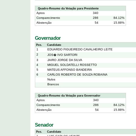
Quadro-Resumo da Votação para Presidente
Aptos
340
Comparecimento
286
84.12%
Abstenção
54
15.88%
Governador
Pos.
Candidato
1
EDUARDO FIGUEIREDO CAVALHEIRO LEITE
2
JOS� IVO SARTORI
3
JAIRO JORGE DA SILVA
4
MIGUEL SOLDATELLI ROSSETTO
5
MATEUS AFFONSO BANDEIRA
6
CARLOS ROBERTO DE SOUZA ROBAINA
Nulos
Brancos
Quadro-Resumo da Votação para Governador
Aptos
340
Comparecimento
286
84.12%
Abstenção
54
15.88%
Senador
Pos.
Candidato