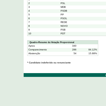
2
PSL
3
MDB
4
PSDB
5
PP
6
PSOL
7
REDE
8
NOVO
9
PSB
10
PDT
Quadro-Resumo da Votação Proporcional
Aptos
340
Comparecimento
286
84.12%
Abstenção
54
15.88%
* Candidato indeferido ou renunciante