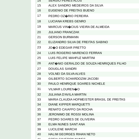
14
SERGIO PERES ALOS
15
ALEX SANDRO MEDEIROS DA SILVA
16
EUGENIO DE FREITAS BUENO
17
PEDRO OZ�RIO PEREIRA
18
LUCIANA KREBS GENRO
19
MARCUS VIN�CIUS VIEIRA DE ALMEIDA
20
JULIANO FRANCZAK
21
GERSON BURMANN
22
ELIZANDRO SILVA DE FREITAS SABINO
23
JO�O EDEGAR PRETTO
24
LUIS ROGERIO MARENCO FERRAN
25
LUIS FELIPE MAHFUZ MARTINI
26
ANT�NIO GERALDO DE SOUZA HENRIQUES FILHO
27
DOUGLAS SANDRI
28
VOLNEI DA SILVA ALVES
29
GILBERTO SCHARDOZIM JACOBI
30
PAULO HENRIQUE SOARES NICHELE
31
VILMAR LOUREN�O
32
JULIANA D'AVILA MARTIN
33
MARIA CLAUDIA HOFMEISTER BRASIL DE FREITAS
34
DIANE KIPPER MARQUETTI
35
RENATO CAIAFFO DA ROCHA
36
JERONIMO DE ROSSI MOLINA
37
PEDRO SOARES DE OLIVEIRA
38
ELMA NUNES SANT ANA
39
LUCILENE MARCHI
40
HALIM GEORGES RIHAN NETO