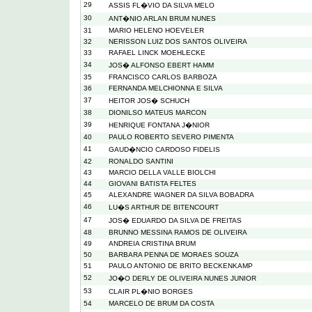
29
ASSIS FL�VIO DA SILVA MELO
30
ANT�NIO ARLAN BRUM NUNES
31
MARIO HELENO HOEVELER
32
NERISSON LUIZ DOS SANTOS OLIVEIRA
33
RAFAEL LINCK MOEHLECKE
34
JOS� ALFONSO EBERT HAMM
35
FRANCISCO CARLOS BARBOZA
36
FERNANDA MELCHIONNA E SILVA
37
HEITOR JOS� SCHUCH
38
DIONILSO MATEUS MARCON
39
HENRIQUE FONTANA J�NIOR
40
PAULO ROBERTO SEVERO PIMENTA
41
GAUD�NCIO CARDOSO FIDELIS
42
RONALDO SANTINI
43
MARCIO DELLA VALLE BIOLCHI
44
GIOVANI BATISTA FELTES
45
ALEXANDRE WAGNER DA SILVA BOBADRA
46
LU�S ARTHUR DE BITENCOURT
47
JOS� EDUARDO DA SILVA DE FREITAS
48
BRUNNO MESSINA RAMOS DE OLIVEIRA
49
ANDREIA CRISTINA BRUM
50
BARBARA PENNA DE MORAES SOUZA
51
PAULO ANTONIO DE BRITO BECKENKAMP
52
JO�O DERLY DE OLIVEIRA NUNES JUNIOR
53
CLAIR PL�NIO BORGES
54
MARCELO DE BRUM DA COSTA