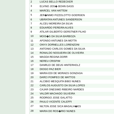
2
LUCAS BELLO REDECKER
3
ELVINO JOS� BOHN GASS
4
MARCEL VAN HATTEM
5
JER�NIMO PIZZOLOTTO GOERGEN
6
UBIRATAN ANTUNES SANDERSON
7
ALCEU MOREIRA DA SILVA
8
EDUARDO PEREIRA ALVES
9
ATILAR GILBERTO GERSTNER FILHO
10
MOIS�S DA SILVA BARBOZA
11
AFONSO ANTUNES DA MOTTA
12
ONYX DORNELLES LORENZONI
13
ANTONIO CARLOS GOMES DA SILVA
14
RONALDO NOGUEIRA DE OLIVEIRA
15
MAGDA REGINA DORR
16
NEREU CRISPIM
17
DANRLEI DE DEUS HINTERHOLZ
18
DIOGO PAZ BIER
19
MARIA EDI DE MORAES GONZAGA
20
DARCI POMPEO DE MATTOS
21
ALCIBIO MESQUITA BIBO NUNES
22
CARLOS AUGUSTO DA SILVA LOPES
23
CAJAR ONESIMO RIBEIRO NARDES
24
VALDIR MACHADO SILVEIRA
25
RODRIGO JOSE GALATTO
26
PAULO VICENTE CALEFFI
27
NILTON JOSE SICA MAGALH�ES
28
MARIA DO ROS�RIO NUNES