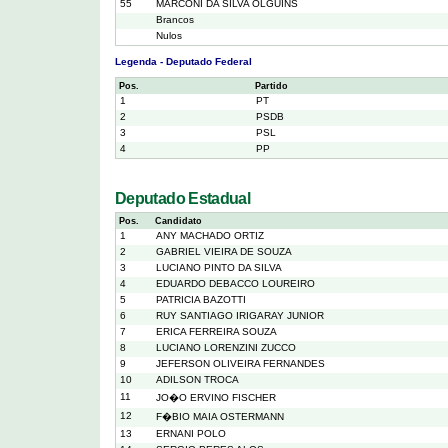
55
MARCONI DA SILVA OLGUINS
Brancos
Nulos
Legenda - Deputado Federal
Pos.
Partido
1
PT
2
PSDB
3
PSL
4
PP
Deputado Estadual
Pos.
Candidato
1
ANY MACHADO ORTIZ
2
GABRIEL VIEIRA DE SOUZA
3
LUCIANO PINTO DA SILVA
4
EDUARDO DEBACCO LOUREIRO
5
PATRICIA BAZOTTI
6
RUY SANTIAGO IRIGARAY JUNIOR
7
ERICA FERREIRA SOUZA
8
LUCIANO LORENZINI ZUCCO
9
JEFERSON OLIVEIRA FERNANDES
10
ADILSON TROCA
11
JO�O ERVINO FISCHER
12
F�BIO MAIA OSTERMANN
13
ERNANI POLO