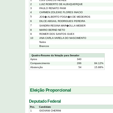
1
LUIS CARLOS HEINZE
2
LUIZ ROBERTO DE ALBUQUERQUE
3
PAULO RENATO PAIM
4
CARMEN ZOLEIKE FLORES INACIO
5
JOS� ALBERTO FOGA�A DE MEDEIROS
6
DILCE ABGAIL RODRIGUES PEREIRA
7
SANDRA REGINA MAR�OLLA WEBER
8
MARIO BERND NETO
9
ROMER DOS SANTOS GUEX
10
ANA CARLA VARELA DO NASCIMENTO
Nulos
Brancos
Quadro-Resumo da Votação para Senador
Aptos
340
Comparecimento
286
84.12%
Abstenção
54
15.88%
Eleição Proporcional
Deputado Federal
Pos.
Candidato
1
GIOVANI CHERINI