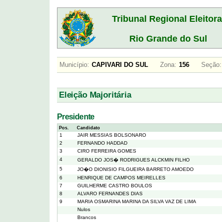
Tribunal Regional Eleitora
Rio Grande do Sul
Município:
CAPIVARI DO SUL
Zona:
156
Seção:
Eleição Majoritária
Presidente
Pos.
Candidato
1
JAIR MESSIAS BOLSONARO
2
FERNANDO HADDAD
3
CIRO FERREIRA GOMES
4
GERALDO JOS� RODRIGUES ALCKMIN FILHO
5
JO�O DIONISIO FILGUEIRA BARRETO AMOEDO
6
HENRIQUE DE CAMPOS MEIRELLES
7
GUILHERME CASTRO BOULOS
8
ALVARO FERNANDES DIAS
9
MARIA OSMARINA MARINA DA SILVA VAZ DE LIMA
Nulos
Brancos