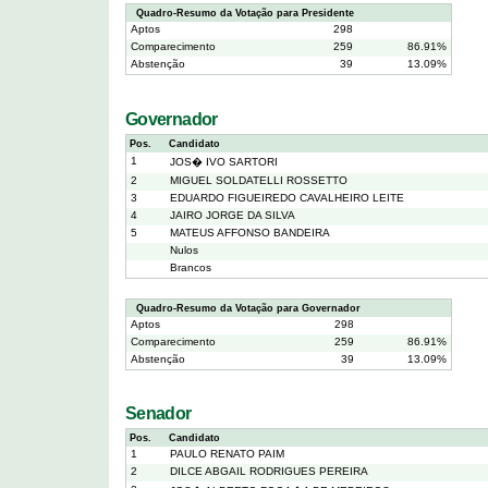
Quadro-Resumo da Votação para Presidente
Aptos
298
Comparecimento
259
86.91%
Abstenção
39
13.09%
Governador
Pos.
Candidato
1
JOS� IVO SARTORI
2
MIGUEL SOLDATELLI ROSSETTO
3
EDUARDO FIGUEIREDO CAVALHEIRO LEITE
4
JAIRO JORGE DA SILVA
5
MATEUS AFFONSO BANDEIRA
Nulos
Brancos
Quadro-Resumo da Votação para Governador
Aptos
298
Comparecimento
259
86.91%
Abstenção
39
13.09%
Senador
Pos.
Candidato
1
PAULO RENATO PAIM
2
DILCE ABGAIL RODRIGUES PEREIRA