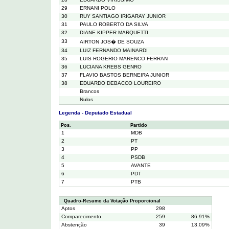
29
ERNANI POLO
30
RUY SANTIAGO IRIGARAY JUNIOR
31
PAULO ROBERTO DA SILVA
32
DIANE KIPPER MARQUETTI
33
AIRTON JOS� DE SOUZA
34
LUIZ FERNANDO MAINARDI
35
LUIS ROGERIO MARENCO FERRAN
36
LUCIANA KREBS GENRO
37
FLAVIO BASTOS BERNEIRA JUNIOR
38
EDUARDO DEBACCO LOUREIRO
Brancos
Nulos
Legenda - Deputado Estadual
Pos.
Partido
1
MDB
2
PT
3
PP
4
PSDB
5
AVANTE
6
PDT
7
PTB
Quadro-Resumo da Votação Proporcional
Aptos
298
Comparecimento
259
86.91%
Abstenção
39
13.09%