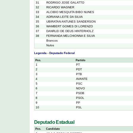
31
RODRIGO JOSE GALATTO
32
RICARDO WAGNER
33
ALCIBIO MESQUITA BIBO NUNES
34
ADRIANA LEITE DA SILVA
35
UBIRATAN ANTUNES SANDERSON
36
WAMBERT GOMES DI LORENZO
37
DANRLEI DE DEUS HINTERHOLZ
38
FERNANDA MELCHIONNA E SILVA
Brancos
Nulos
Legenda - Deputado Federal
Pos.
Partido
1
PT
2
PDT
3
PTB
4
AVANTE
5
PSC
6
NOVO
7
PSDB
8
PSOL
9
PP
10
PSL
Deputado Estadual
Pos.
Candidato