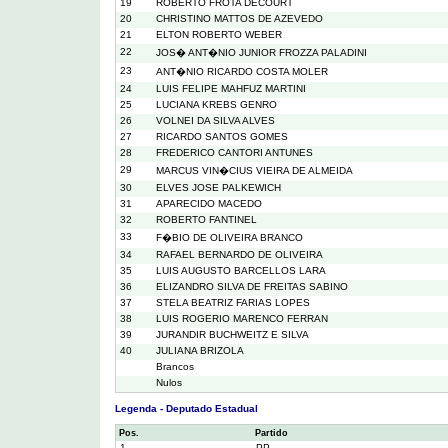
19
ROBERTO FROTA DECOURT
20
CHRISTINO MATTOS DE AZEVEDO
21
ELTON ROBERTO WEBER
22
JOS� ANT�NIO JUNIOR FROZZA PALADINI
23
ANT�NIO RICARDO COSTA MOLER
24
LUIS FELIPE MAHFUZ MARTINI
25
LUCIANA KREBS GENRO
26
VOLNEI DA SILVA ALVES
27
RICARDO SANTOS GOMES
28
FREDERICO CANTORI ANTUNES
29
MARCUS VIN�CIUS VIEIRA DE ALMEIDA
30
ELVES JOSE PALKEWICH
31
APARECIDO MACEDO
32
ROBERTO FANTINEL
33
F�BIO DE OLIVEIRA BRANCO
34
RAFAEL BERNARDO DE OLIVEIRA
35
LUIS AUGUSTO BARCELLOS LARA
36
ELIZANDRO SILVA DE FREITAS SABINO
37
STELA BEATRIZ FARIAS LOPES
38
LUIS ROGERIO MARENCO FERRAN
39
JURANDIR BUCHWEITZ E SILVA
40
JULIANA BRIZOLA
Brancos
Nulos
Legenda - Deputado Estadual
Pos.
Partido
1
PP