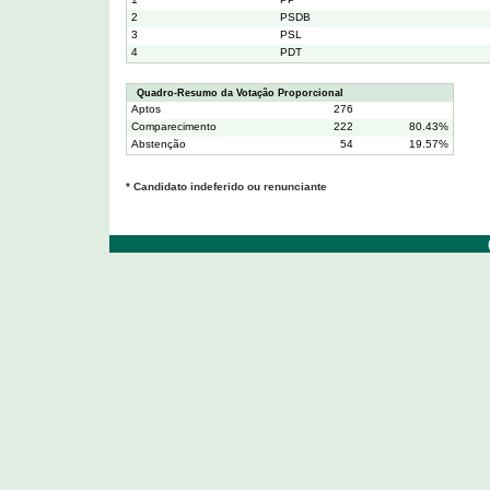
2
PSDB
3
PSL
4
PDT
Quadro-Resumo da Votação Proporcional
Aptos
276
Comparecimento
222
80.43%
Abstenção
54
19.57%
* Candidato indeferido ou renunciante