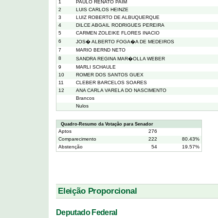
1
PAULO RENATO PAIM
2
LUIS CARLOS HEINZE
3
LUIZ ROBERTO DE ALBUQUERQUE
4
DILCE ABGAIL RODRIGUES PEREIRA
5
CARMEN ZOLEIKE FLORES INACIO
6
JOS� ALBERTO FOGA�A DE MEDEIROS
7
MARIO BERND NETO
8
SANDRA REGINA MAR�OLLA WEBER
9
MARLI SCHAULE
10
ROMER DOS SANTOS GUEX
11
CLEBER BARCELOS SOARES
12
ANA CARLA VARELA DO NASCIMENTO
Brancos
Nulos
Quadro-Resumo da Votação para Senador
Aptos
276
Comparecimento
222
80.43%
Abstenção
54
19.57%
Eleição Proporcional
Deputado Federal