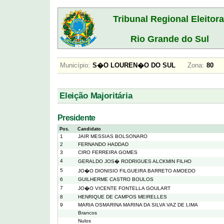
Tribunal Regional Eleitora
Rio Grande do Sul
Município:
S�O LOUREN�O DO SUL
Zona:
8
Eleição Majoritária
Presidente
Pos.
Candidato
1
JAIR MESSIAS BOLSONARO
2
FERNANDO HADDAD
3
CIRO FERREIRA GOMES
4
GERALDO JOS� RODRIGUES ALCKMIN FILHO
5
JO�O DIONISIO FILGUEIRA BARRETO AMOEDO
6
GUILHERME CASTRO BOULOS
7
JO�O VICENTE FONTELLA GOULART
8
HENRIQUE DE CAMPOS MEIRELLES
9
MARIA OSMARINA MARINA DA SILVA VAZ DE LIMA
Brancos
Nulos