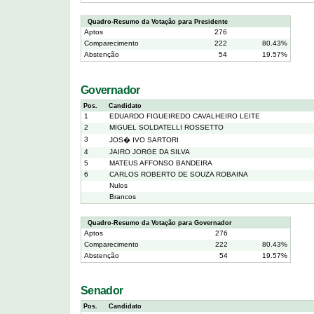
Quadro-Resumo da Votação para Presidente
Aptos
276
Comparecimento
222
80.43%
Abstenção
54
19.57%
Governador
Pos.
Candidato
1
EDUARDO FIGUEIREDO CAVALHEIRO LEITE
2
MIGUEL SOLDATELLI ROSSETTO
3
JOS� IVO SARTORI
4
JAIRO JORGE DA SILVA
5
MATEUS AFFONSO BANDEIRA
6
CARLOS ROBERTO DE SOUZA ROBAINA
Nulos
Brancos
Quadro-Resumo da Votação para Governador
Aptos
276
Comparecimento
222
80.43%
Abstenção
54
19.57%
Senador
Pos.
Candidato