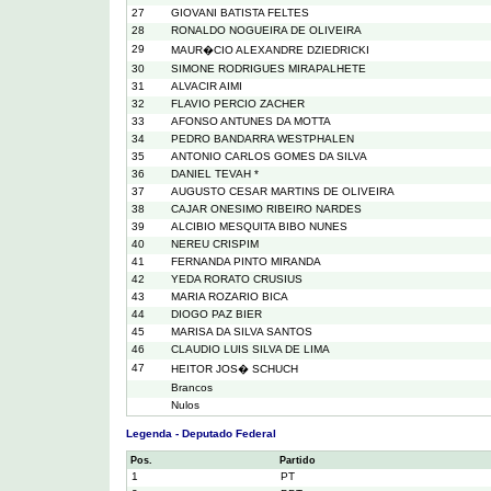
27
GIOVANI BATISTA FELTES
28
RONALDO NOGUEIRA DE OLIVEIRA
29
MAUR�CIO ALEXANDRE DZIEDRICKI
30
SIMONE RODRIGUES MIRAPALHETE
31
ALVACIR AIMI
32
FLAVIO PERCIO ZACHER
33
AFONSO ANTUNES DA MOTTA
34
PEDRO BANDARRA WESTPHALEN
35
ANTONIO CARLOS GOMES DA SILVA
36
DANIEL TEVAH *
37
AUGUSTO CESAR MARTINS DE OLIVEIRA
38
CAJAR ONESIMO RIBEIRO NARDES
39
ALCIBIO MESQUITA BIBO NUNES
40
NEREU CRISPIM
41
FERNANDA PINTO MIRANDA
42
YEDA RORATO CRUSIUS
43
MARIA ROZARIO BICA
44
DIOGO PAZ BIER
45
MARISA DA SILVA SANTOS
46
CLAUDIO LUIS SILVA DE LIMA
47
HEITOR JOS� SCHUCH
Brancos
Nulos
Legenda - Deputado Federal
Pos.
Partido
1
PT