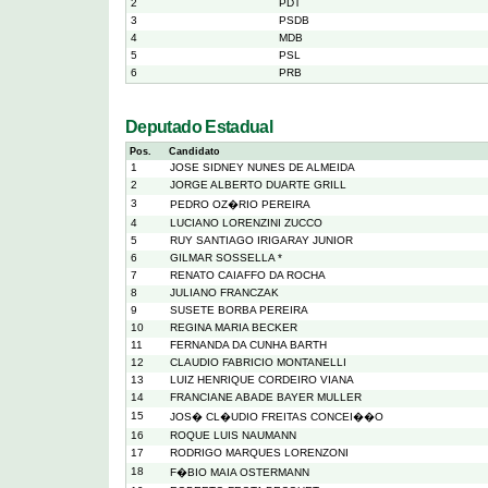
2
PDT
3
PSDB
4
MDB
5
PSL
6
PRB
Deputado Estadual
Pos.
Candidato
1
JOSE SIDNEY NUNES DE ALMEIDA
2
JORGE ALBERTO DUARTE GRILL
3
PEDRO OZ�RIO PEREIRA
4
LUCIANO LORENZINI ZUCCO
5
RUY SANTIAGO IRIGARAY JUNIOR
6
GILMAR SOSSELLA *
7
RENATO CAIAFFO DA ROCHA
8
JULIANO FRANCZAK
9
SUSETE BORBA PEREIRA
10
REGINA MARIA BECKER
11
FERNANDA DA CUNHA BARTH
12
CLAUDIO FABRICIO MONTANELLI
13
LUIZ HENRIQUE CORDEIRO VIANA
14
FRANCIANE ABADE BAYER MULLER
15
JOS� CL�UDIO FREITAS CONCEI��O
16
ROQUE LUIS NAUMANN
17
RODRIGO MARQUES LORENZONI
18
F�BIO MAIA OSTERMANN