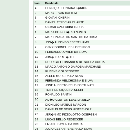
Pos.
Candidato
1
HENRIQUE FONTANA J�NIOR
2
MARCEL VAN HATTEM
3
GIOVANI CHERINI
4
DANIEL TRZECIAK DUARTE
5
OSMAR GASPARINI TERRA
6
MARIA DO ROS�RIO NUNES
7
MARLON ARATOR SANTOS DA ROSA
8
JOS� ALFONSO EBERT HAMM
9
ONYX DORNELLES LORENZONI
10
FERNANDO XAVIER DA SILVA
11
JOS� LUIZ ST�DILE
12
RODRIGO FERNANDES DE SOUSA COSTA
13
MARCO ANTONIO DA ROSA MARCHAND
14
RUBENS GOLDENBERG
15
ALCEU MOREIRA DA SILVA
16
FERNANDA MELCHIONNA E SILVA
17
JOSE ALBERTO REUS FORTUNATI
18
TONY DE SIQUEIRA SECHI
19
RONALDO SANTINI
20
AD�O CLEITON LEAL DA SILVA
21
DIONILSO MATEUS MARCON
22
DANRLEI DE DEUS HINTERHOLZ
23
JER�NIMO PIZZOLOTTO GOERGEN
24
LUCAS BELLO REDECKER
25
LIZIANE BAYER DA COSTA
26
JULIO CESAR PEREIRA DA SILVA