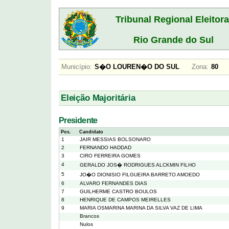
Tribunal Regional Eleitora
Rio Grande do Sul
Município:
S�O LOUREN�O DO SUL
Zona:
8
Eleição Majoritária
Presidente
Pos.
Candidato
1
JAIR MESSIAS BOLSONARO
2
FERNANDO HADDAD
3
CIRO FERREIRA GOMES
4
GERALDO JOS� RODRIGUES ALCKMIN FILHO
5
JO�O DIONISIO FILGUEIRA BARRETO AMOEDO
6
ALVARO FERNANDES DIAS
7
GUILHERME CASTRO BOULOS
8
HENRIQUE DE CAMPOS MEIRELLES
9
MARIA OSMARINA MARINA DA SILVA VAZ DE LIMA
Brancos
Nulos