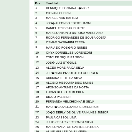
Pos.
Candidato
1
HENRIQUE FONTANA J�NIOR
2
GIOVANI CHERINI
3
MARCEL VAN HATTEM
4
JOS� ALFONSO EBERT HAMM
5
DANIEL TRZECIAK DUARTE
6
MARCO ANTONIO DA ROSA MARCHAND
7
RODRIGO FERNANDES DE SOUSA COSTA
8
OSMAR GASPARINI TERRA
9
MARIA DO ROS�RIO NUNES
10
ONYX DORNELLES LORENZONI
11
TONY DE SIQUEIRA SECHI
12
JOS� LUIZ ST�DILE
13
ALCEU MOREIRA DA SILVA
14
JER�NIMO PIZZOLOTTO GOERGEN
15
ADRIANA LEITE DA SILVA
16
ALCIBIO MESQUITA BIBO NUNES
17
AFONSO ANTUNES DA MOTTA
18
LUCAS BELLO REDECKER
19
DIOGO PAZ BIER
20
FERNANDA MELCHIONNA E SILVA
21
MAUR�CIO ALEXANDRE DZIEDRICKI
22
JO�O DERLY DE OLIVEIRA NUNES JUNIOR
23
PAULA CASSOL LIMA
24
JULIO CESAR PEREIRA DA SILVA
25
MARLON ARATOR SANTOS DA ROSA
26
ALINE MULLER DA SILVEIRA