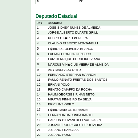
5
PP
Deputado Estadual
Pos.
Candidato
1
JOSE SIDNEY NUNES DE ALMEIDA
2
JORGE ALBERTO DUARTE GRILL
3
PEDRO OZ�RIO PEREIRA
4
CLAUDIO FABRICIO MONTANELLI
5
F�BIO DE OLIVEIRA BRANCO
6
LUCIANO LORENZINI ZUCCO
7
LUIZ HENRIQUE CORDEIRO VIANA
8
MARCUS VIN�CIUS VIEIRA DE ALMEIDA
9
ANY MACHADO ORTIZ
10
FERNANDO STEPHAN MARRONI
11
PAULO RENATO FREITAS DOS SANTOS
12
ERNANI POLO
13
RENATO CAIAFFO DA ROCHA
14
HALIM GEORGES RIHAN NETO
15
HIRATAN PINHEIRO DA SILVA
16
ERIC LINS GRILO
17
F�BIO MAIA OSTERMANN
18
FERNANDA DA CUNHA BARTH
19
CARLOS GIOVANI DELEVATI PASINI
20
JOSIANE RODRIGUES DE OLIVEIRA
21
JULIANO FRANCZAK
22
JULIANO ROSO