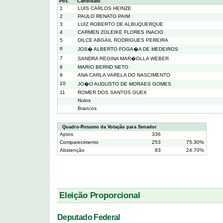
Pos.
Candidato
1
LUIS CARLOS HEINZE
2
PAULO RENATO PAIM
3
LUIZ ROBERTO DE ALBUQUERQUE
4
CARMEN ZOLEIKE FLORES INACIO
5
DILCE ABGAIL RODRIGUES PEREIRA
6
JOS� ALBERTO FOGA�A DE MEDEIROS
7
SANDRA REGINA MAR�OLLA WEBER
8
MARIO BERND NETO
9
ANA CARLA VARELA DO NASCIMENTO
10
JO�O AUGUSTO DE MORAES GOMES
11
ROMER DOS SANTOS GUEX
Nulos
Brancos
Quadro-Resumo da Votação para Senador
Aptos
336
Comparecimento
253
75.30%
Abstenção
83
24.70%
Eleição Proporcional
Deputado Federal