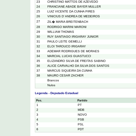
23
CHRISTINO MATTOS DE AZEVEDO
24
FRANCIANE ABADE BAYER MULLER
25
LUIZ VICENTE DA CUNHA PIRES
26
VINICIUS D' ANDREA DE MEDEIROS
27
ZIL� MARIA BREITENBACH
28
RODRIGO MARINI MARONI
29
WILLIAM THOMAS
30
RUY SANTIAGO IRIGARAY JUNIOR
31
PAULO LEITE GEMELLI
32
ELOI TAROUCO IRIGARAY
33
ADEMAR RODRIGUES DE MORAES
34
MARCIAL LUCAS GUASTUCCI
35
ELIZANDRO SILVA DE FREITAS SABINO
36
ALICE CARVALHO DA SILVA DOS SANTOS
37
MARCUS SIQUEIRA DA CUNHA
38
MAURO CESAR ZACHER
Brancos
Nulos
Legenda - Deputado Estadual
Pos.
Partido
1
PT
2
MDB
3
NOVO
4
PSB
5
PSL
6
PDT