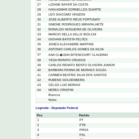
27
LIZIANE BAYER DA COSTA
28
IVAN ADMAR DORNELLES DUARTE
29
LEO GIACOMO VENZON
30
JOSE ALBERTO REUS FORTUNATI
31
SIMONE RODRIGUES MIRAPALHETE
32
RONALDO NOGUEIRA DE OLIVEIRA
33
MARCIO DELLA VALLE BIOLCHI
34
GIOVANI BATISTA FELTES
35
JONES ALEXANDRE MARTINS
36
ANTONIO CARLOS GOMES DA SILVA
37
ANA CL�UDIA BITENCOURT CLAUDINO
38
YEDA RORATO CRUSIUS
39
CARLOS RENATO BENTO OLIVEIRA JUNIOR
40
BARBARA PENNA DE MORAES SOUZA
41
CARMEN BEATRIZ SILVA DOS SANTOS
42
RUBENS GOLDENBERG
43
CELSO LUIZ MORAIS
44
NEREU CRISPIM
Brancos
Nulos
Legenda - Deputado Federal
Pos.
Partido
1
PT
2
PTB
3
PROS
4
PSL