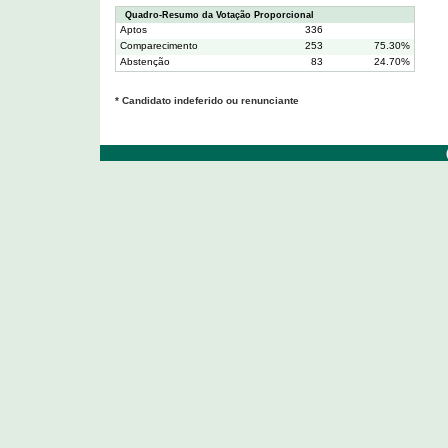
Quadro-Resumo da Votação Proporcional
Aptos
336
Comparecimento
253
75.30%
Abstenção
83
24.70%
* Candidato indeferido ou renunciante