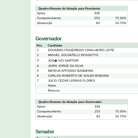
Quadro-Resumo da Votação para Presidente
Aptos
336
Comparecimento
253
75.30%
Abstenção
83
24.70%
Governador
Pos.
Candidato
1
EDUARDO FIGUEIREDO CAVALHEIRO LEITE
2
MIGUEL SOLDATELLI ROSSETTO
3
JOS� IVO SARTORI
4
JAIRO JORGE DA SILVA
5
MATEUS AFFONSO BANDEIRA
6
CARLOS ROBERTO DE SOUZA ROBAINA
7
JULIO CEZAR LEIRIAS FLORES
Nulos
Brancos
Quadro-Resumo da Votação para Governador
Aptos
336
Comparecimento
253
75.30%
Abstenção
83
24.70%
Senador