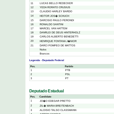
11
LUCAS BELLO REDECKER
12
YEDA RORATO CRUSIUS
13
CLAUDIO HARLEY BARDO
14
HEITOR JOS� SCHUCH
15
DARCISIO PAULO PERONDI
16
RONALDO SANTINI
17
MARCEL VAN HATTEM
18
DANRLEI DE DEUS HINTERHOLZ
19
CARLOS ALBERTO BENEDETTI
20
HENRIQUE FONTANA J�NIOR
21
DARCI POMPEO DE MATTOS
Nulos
Brancos
Legenda - Deputado Federal
Pos.
Partido
1
PTB
2
PSL
3
PT
Deputado Estadual
Pos.
Candidato
1
JO�O EDEGAR PRETTO
2
ZIL� MARIA BREITENBACH
3
ALOISIO TALSO CLASSMANN