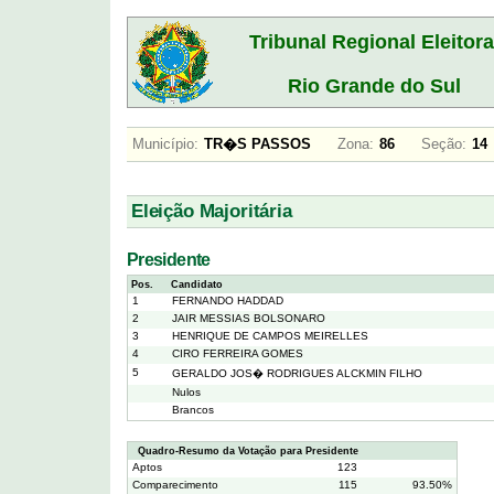
Tribunal Regional Eleitora
Rio Grande do Sul
Município:
TR�S PASSOS
Zona:
86
Seção:
1
Eleição Majoritária
Presidente
Pos.
Candidato
1
FERNANDO HADDAD
2
JAIR MESSIAS BOLSONARO
3
HENRIQUE DE CAMPOS MEIRELLES
4
CIRO FERREIRA GOMES
5
GERALDO JOS� RODRIGUES ALCKMIN FILHO
Nulos
Brancos
Quadro-Resumo da Votação para Presidente
Aptos
123
Comparecimento
115
93.50%