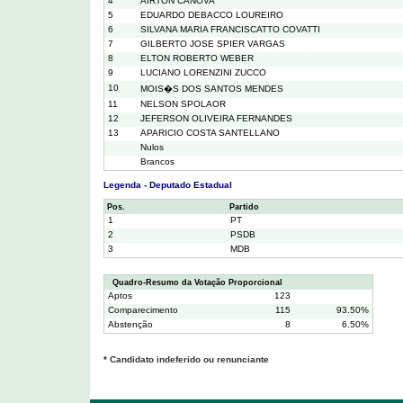
4
AIRTON CANOVA
5
EDUARDO DEBACCO LOUREIRO
6
SILVANA MARIA FRANCISCATTO COVATTI
7
GILBERTO JOSE SPIER VARGAS
8
ELTON ROBERTO WEBER
9
LUCIANO LORENZINI ZUCCO
10
MOIS�S DOS SANTOS MENDES
11
NELSON SPOLAOR
12
JEFERSON OLIVEIRA FERNANDES
13
APARICIO COSTA SANTELLANO
Nulos
Brancos
Legenda - Deputado Estadual
Pos.
Partido
1
PT
2
PSDB
3
MDB
Quadro-Resumo da Votação Proporcional
Aptos
123
Comparecimento
115
93.50%
Abstenção
8
6.50%
* Candidato indeferido ou renunciante