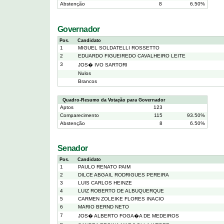
Abstenção
8
6.50%
Governador
Pos.
Candidato
1
MIGUEL SOLDATELLI ROSSETTO
2
EDUARDO FIGUEIREDO CAVALHEIRO LEITE
3
JOS� IVO SARTORI
Nulos
Brancos
Quadro-Resumo da Votação para Governador
Aptos
123
Comparecimento
115
93.50%
Abstenção
8
6.50%
Senador
Pos.
Candidato
1
PAULO RENATO PAIM
2
DILCE ABGAIL RODRIGUES PEREIRA
3
LUIS CARLOS HEINZE
4
LUIZ ROBERTO DE ALBUQUERQUE
5
CARMEN ZOLEIKE FLORES INACIO
6
MARIO BERND NETO
7
JOS� ALBERTO FOGA�A DE MEDEIROS