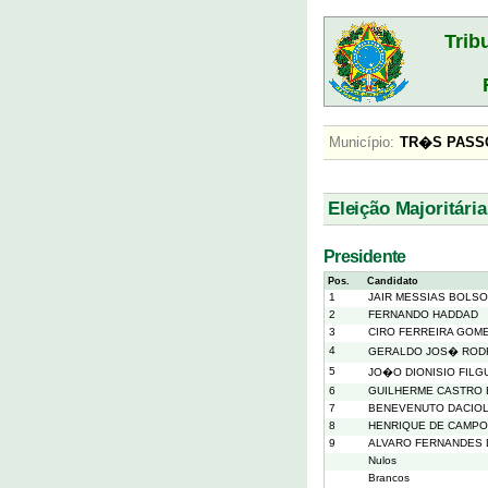
Trib
Município:
TR�S PA
Eleição Majoritária
Presidente
Pos.
Candidato
1
JAIR MESSIAS BOLS
2
FERNANDO HADDAD
3
CIRO FERREIRA GOM
4
GERALDO JOS� RODR
5
JO�O DIONISIO FIL
6
GUILHERME CASTRO
7
BENEVENUTO DACIO
8
HENRIQUE DE CAMPO
9
ALVARO FERNANDES 
Nulos
Brancos