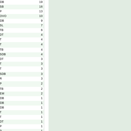
DB
19
SB
16
P
13
OVO
10
DB
9
SL
7
TB
6
DT
4
T
4
T
4
TB
4
SDB
4
DT
3
T
3
T
3
SDB
3
R
3
P
2
TB
2
EM
2
DB
1
DB
1
DB
1
T
1
T
1
DT
1
P
1
P
1