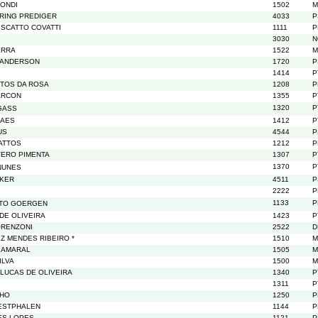
RONDI
1502
M
RING PREDIGER
4033
P
ISCATTO COVATTI
1111
P
3030
N
ERRA
1522
M
SANDERSON
1720
P
1414
P
TOS DA ROSA
1208
P
ARCON
1355
P
1320
P
GASS
RAES
1412
P
US
4544
P
ATTOS
1212
P
ERO PIMENTA
1307
P
1370
P
NUNES
CKER
4511
P
2222
P
1133
P
TTO GOERGEN
DE OLIVEIRA
1423
P
ORENZONI
2522
D
Z MENDES RIBEIRO *
1510
M
 AMARAL
1505
M
ILVA
1500
M
 LUCAS DE OLIVEIRA
1340
P
1311
P
LHO
1250
P
ESTPHALEN
1144
P
ES LOPES
1121
P