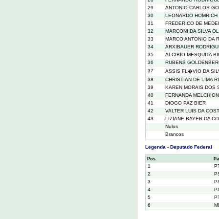
29
ANTONIO CARLOS GO
30
LEONARDO HOMRICH
31
FREDERICO DE MEDE
32
MARCONI DA SILVA O
33
MARCO ANTONIO DA 
34
ARXIBAUER RODRIG
35
ALCIBIO MESQUITA B
36
RUBENS GOLDENBE
37
ASSIS FL�VIO DA SI
38
CHRISTIAN DE LIMA 
39
KAREN MORAIS DOS 
40
FERNANDA MELCHIONN
41
DIOGO PAZ BIER
42
VALTER LUIS DA COS
43
LIZIANE BAYER DA C
Nulos
Brancos
Legenda - Deputado Federal
Pos.
Pa
1
P
2
P
3
P
4
P
5
P
6
M