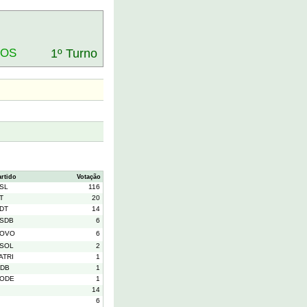
DOS
1º Turno
artido
Votação
SL
116
T
20
DT
14
SDB
6
OVO
6
SOL
2
ATRI
1
DB
1
ODE
1
14
6