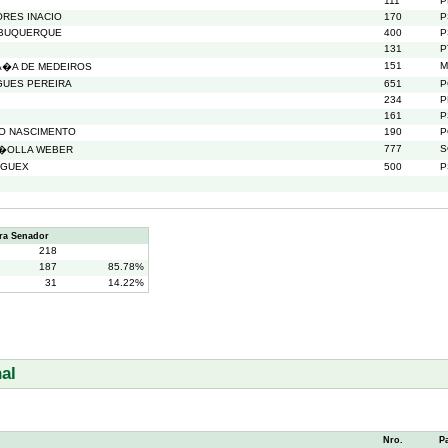
111
P
ORES INACIO
170
P
LBUQUERQUE
400
P
131
P
151
M
A�A DE MEDEIROS
GUES PEREIRA
651
P
234
P
161
P
DO NASCIMENTO
190
P
777
S
R�OLLA WEBER
 GUEX
500
P
ra Senador
218
187
85.78%
31
14.22%
al
Nro.
P