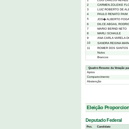
1
LUIS CARLOS HEINZE
2
CARMEN ZOLEIKE FL
3
LUIZ ROBERTO DE A
4
PAULO RENATO PAIM
5
JOS� ALBERTO FOG
6
DILCE ABGAIL RODRI
7
MARIO BERND NETO
8
MARLI SCHAULE
9
ANA CARLA VARELA 
10
SANDRA REGINA MA
11
ROMER DOS SANTOS
Nulos
Brancos
Quadro-Resumo da Votação pa
Aptos
Comparecimento
Abstenção
Eleição Proporcion
Deputado Federal
Pos.
Candidato