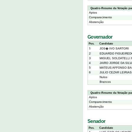
Quadro-Resumo da Votação par
Aptos
Comparecimento
Abstenção
Governador
Pos.
Candidato
1
JOS� IVO SARTORI
2
EDUARDO FIGUEIRED
3
MIGUEL SOLDATELLI
4
JAIRO JORGE DA SILV
5
MATEUS AFFONSO BA
6
JULIO CEZAR LEIRIA
Nulos
Brancos
Quadro-Resumo da Votação pa
Aptos
Comparecimento
Abstenção
Senador
Pos.
Candidato