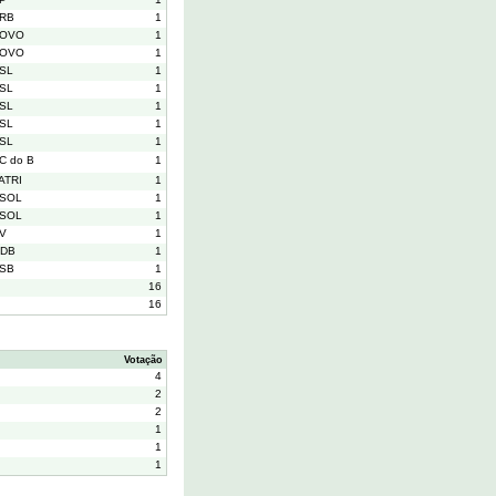
RB
1
OVO
1
OVO
1
SL
1
SL
1
SL
1
SL
1
SL
1
C do B
1
ATRI
1
SOL
1
SOL
1
V
1
DB
1
SB
1
16
16
Votação
4
2
2
1
1
1