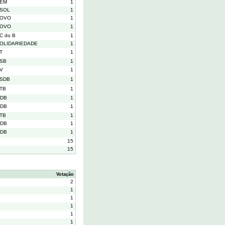
EM
1
SOL
1
OVO
1
OVO
1
C do B
1
OLIDARIEDADE
1
T
1
SB
1
V
1
SDB
1
TB
1
DB
1
DB
1
TB
1
DB
1
DB
1
15
15
Votação
2
1
1
1
1
1