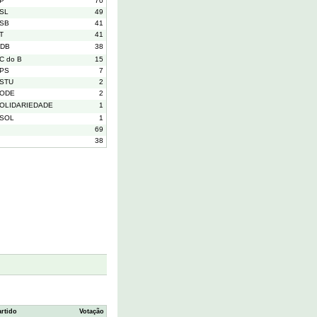
P
70
SL
49
SB
41
T
41
DB
38
C do B
15
PS
7
STU
2
ODE
2
OLIDARIEDADE
1
SOL
1
69
38
artido
Votação