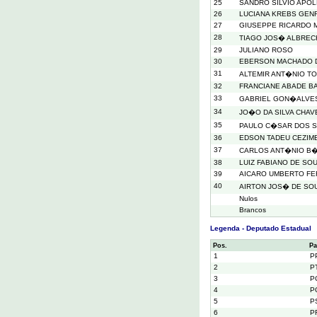
25
SANDRO SILVIO APOL
26
LUCIANA KREBS GEN
27
GIUSEPPE RICARDO 
28
TIAGO JOS� ALBREC
29
JULIANO ROSO
30
EBERSON MACHADO D
31
ALTEMIR ANT�NIO TO
32
FRANCIANE ABADE B
33
GABRIEL GON�ALVES
34
JO�O DA SILVA CHAV
35
PAULO C�SAR DOS 
36
EDSON TADEU CEZIM
37
CARLOS ANT�NIO B
38
LUIZ FABIANO DE SO
39
AICARO UMBERTO FE
40
AIRTON JOS� DE SO
Nulos
Brancos
Legenda - Deputado Estadual
Pos.
Pa
1
P
2
P
3
P
4
P
5
P
6
P