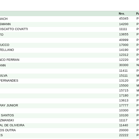
Nro.
P
45345
P
BACH
SSMANN
14200
P
CISCATTO COVATTI
11111
P
13655
P
TO
40999
P
ZUCCO
17000
P
NTELLANO
14190
P
12312
P
NCO FERRAN
12220
P
30300
N
ANN
11411
P
ILVA
15111
M
 FERNANDES
13120
P
15500
M
15715
M
17180
P
13613
P
RAY JUNIOR
17777
P
10300
P
 SANTOS
10100
P
CZMANSKI
11117
P
L DE OLIVEIRA
11440
P
OS DUTRA
20000
P
ES
22222
P