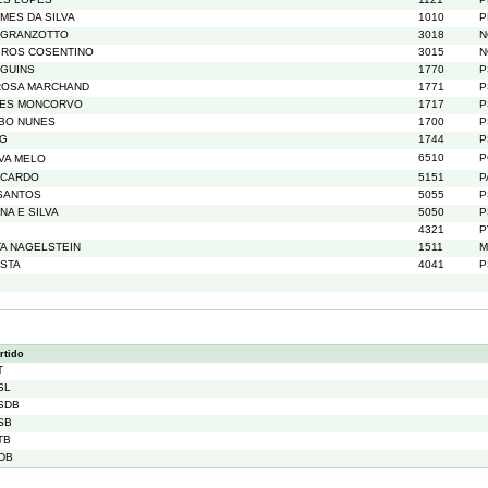
MES DA SILVA
1010
P
 GRANZOTTO
3018
N
IROS COSENTINO
3015
N
LGUINS
1770
P
ROSA MARCHAND
1771
P
UES MONCORVO
1717
P
IBO NUNES
1700
P
RG
1744
P
6510
P
LVA MELO
RICARDO
5151
P
SANTOS
5055
P
A E SILVA
5050
P
4321
P
TA NAGELSTEIN
1511
M
OSTA
4041
P
rtido
T
SL
SDB
SB
TB
DB