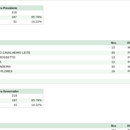
a Presidente
218
187
85.78%
31
14.22%
Nro.
P
15
M
O CAVALHEIRO LEITE
45
P
 ROSSETTO
13
P
A
12
P
NDEIRA
30
N
S FLORES
16
P
ra Governador
218
187
85.78%
31
14.22%
Nro.
P