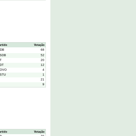
artido
Votação
DB
68
SDB
52
T
20
DT
12
OVO
4
STU
1
21
9
artido
Votação