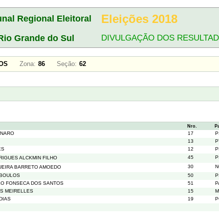
Eleições 2018
unal Regional Eleitoral
Rio Grande do Sul
DIVULGAÇÃO DOS RESULTA
SSOS
Zona:
86
Seção:
62
Nro.
P
ONARO
17
P
13
P
ES
12
P
45
P
IGUES ALCKMIN FILHO
30
N
GUEIRA BARRETO AMOEDO
 BOULOS
50
P
LO FONSECA DOS SANTOS
51
P
S MEIRELLES
15
M
DIAS
19
P