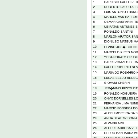
1
DARCISIO PAULO PE
2
ROBERTO PAULO ALB
3
LUIS ANTONIO FRANC
4
MARCEL VAN HATTEM
5
OSMAR GASPARINI T
6
UBIRATAN ANTUNES 
7
RONALDO SANTINI
8
MARLON ARATOR SAN
9
DIONILSO MATEUS M
10
ELVINO JOS� BOHN 
11
MARCELO PIRES MO
12
YEDA RORATO CRUSI
13
DARCI POMPEO DE M
14
PAULO ROBERTO SEV
15
MARIA DO ROS�RIO 
16
LUCAS BELLO REDE
17
GIOVANI CHERINI
18
JER�NIMO PIZZOLO
19
RONALDO NOGUEIRA 
20
ONYX DORNELLES L
21
FERNANDA LIMA NUNE
22
MARCIO FONSECA DO
23
ALCEU MOREIRA DA S
24
ANITA BEATRIZ DORIA
25
ALVACIR AIMI
26
ALCEU BARBOSA VE
27
PEDRO BANDARRA W
28
FERNANDO RODRIGU