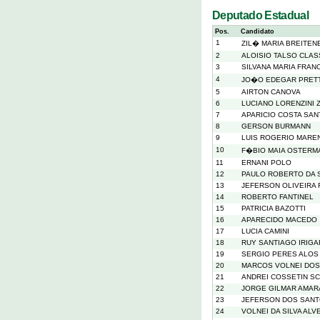
Deputado Estadual
Pos.
Candidato
1
ZIL� MARIA BREITEN
2
ALOISIO TALSO CLA
3
SILVANA MARIA FRAN
4
JO�O EDEGAR PRET
5
AIRTON CANOVA
6
LUCIANO LORENZINI 
7
APARICIO COSTA SA
8
GERSON BURMANN
9
LUIS ROGERIO MARE
10
F�BIO MAIA OSTERM
11
ERNANI POLO
12
PAULO ROBERTO DA S
13
JEFERSON OLIVEIRA
14
ROBERTO FANTINEL
15
PATRICIA BAZOTTI
16
APARECIDO MACEDO
17
LUCIA CAMINI
18
RUY SANTIAGO IRIGA
19
SERGIO PERES ALOS
20
MARCOS VOLNEI DOS
21
ANDREI COSSETIN S
22
JORGE GILMAR AMARA
23
JEFERSON DOS SANT
24
VOLNEI DA SILVA ALV