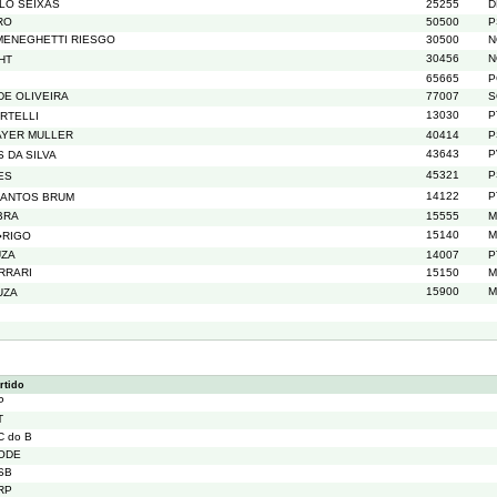
LO SEIXAS
25255
D
RO
50500
P
MENEGHETTI RIESGO
30500
N
30456
N
HT
65665
P
E OLIVEIRA
77007
S
13030
P
RTELLI
AYER MULLER
40414
P
43643
P
 DA SILVA
45321
P
ES
14122
P
SANTOS BRUM
BRA
15555
M
15140
M
�RIGO
UZA
14007
P
RRARI
15150
M
15900
M
UZA
rtido
P
T
C do B
ODE
SB
RP