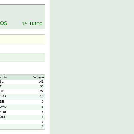
DOS
1º Turno
artido
Votação
SL
141
T
33
DT
22
SDB
18
DB
6
OVO
3
ATRI
1
ODE
1
7
6