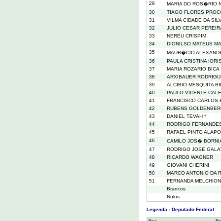
29
MARIA DO ROS�RIO 
30
TIAGO FLORES PROC
31
VILMA CIDADE DA SIL
32
JULIO CESAR PEREIRA
33
NEREU CRISPIM
34
DIONILSO MATEUS M
35
MAUR�CIO ALEXANDR
36
PAULA CRISTINA IORI
37
MARIA ROZARIO BICA
38
ARXIBAUER RODRIG
39
ALCIBIO MESQUITA B
40
PAULO VICENTE CALE
41
FRANCISCO CARLOS
42
RUBENS GOLDENBE
43
DANIEL TEVAH *
44
RODRIGO FERNANDES
45
RAFAEL PINTO ALAP
46
CAMILO JOS� BORNI
47
RODRIGO JOSE GALA
48
RICARDO WAGNER
49
GIOVANI CHERINI
50
MARCO ANTONIO DA 
51
FERNANDA MELCHIONN
Brancos
Nulos
Legenda - Deputado Federal