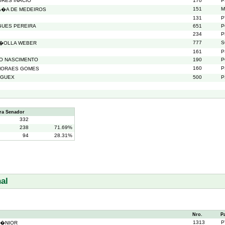
ORES INACIO
170
P
151
M
A�A DE MEDEIROS
131
P
GUES PEREIRA
651
P
234
P
777
S
R�OLLA WEBER
161
P
DO NASCIMENTO
190
P
160
P
MORAES GOMES
 GUEX
500
P
ra Senador
332
238
71.69%
94
28.31%
al
Nro.
P
1313
P
J�NIOR