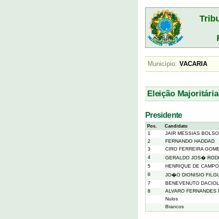
Trib
Município:
VACARIA
Eleição Majoritária
Presidente
Pos.
Candidato
1
JAIR MESSIAS BOLS
2
FERNANDO HADDAD
3
CIRO FERREIRA GOM
4
GERALDO JOS� RODR
5
HENRIQUE DE CAMPO
6
JO�O DIONISIO FIL
7
BENEVENUTO DACIO
8
ALVARO FERNANDES 
Nulos
Brancos