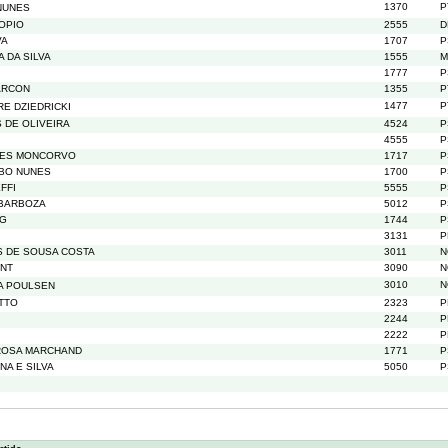
1370
P
NUNES
OPIO
2555
D
VA
1707
P
 DA SILVA
1555
M
1777
P
ARCON
1355
P
1477
P
E DZIEDRICKI
S DE OLIVEIRA
4524
P
4555
P
UES MONCORVO
1717
P
IBO NUNES
1700
P
FFI
5555
P
 BARBOZA
5012
P
RG
1744
P
3131
P
 DE SOUSA COSTA
3011
N
ONT
3090
N
3010
N
A POULSEN
TTO
2323
P
2244
P
2222
P
ROSA MARCHAND
1771
P
A E SILVA
5050
P