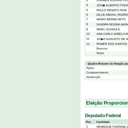
3
CARMEN ZOLEIKE FL
4
JOS� ALBERTO FOG
5
PAULO RENATO PAIM
6
DILCE ABGAIL RODRI
7
MARIO BERND NETO
8
SANDRA REGINA MA
9
MARLI SCHAULE
10
ANA CARLA VARELA 
11
JO�O AUGUSTO DE 
12
ROMER DOS SANTOS
Brancos
Nulos
Quadro-Resumo da Votação pa
Aptos
Comparecimento
Abstenção
Eleição Proporcion
Deputado Federal
Pos.
Candidato
1
HENRIQUE FONTANA 