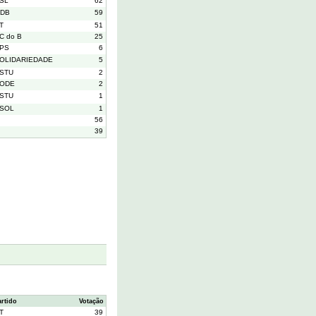
SL
62
DB
59
T
51
C do B
25
PS
6
OLIDARIEDADE
5
STU
2
ODE
2
STU
1
SOL
1
56
39
artido
Votação
T
39