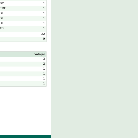
SC
1
EDE
1
SL
1
SL
1
DT
1
TB
1
22
9
Votação
3
2
1
1
1
1