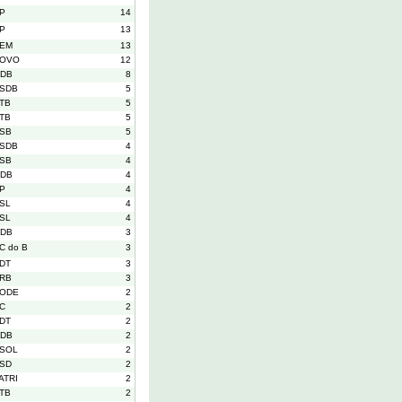
P
14
P
13
EM
13
OVO
12
DB
8
SDB
5
TB
5
TB
5
SB
5
SDB
4
SB
4
DB
4
P
4
SL
4
SL
4
DB
3
C do B
3
DT
3
RB
3
ODE
2
C
2
DT
2
DB
2
SOL
2
SD
2
ATRI
2
TB
2