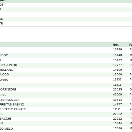
rtido
DB
P
T
SL
TB
Nro.
P
13789
P
15140
M
�RIGO
N
15777
M
RAY JUNIOR
17777
P
NTELLANO
14190
P
ZUCCO
17000
P
11333
P
TURRA
11411
P
LORENZONI
25025
D
45600
P
IRA
AYER MULLER
40414
P
 FREITAS SABINO
14777
P
CISCATTO COVATTI
11111
P
ES
22222
P
 BACCHI
22212
P
IN
15444
M
15686
M
JO MELO