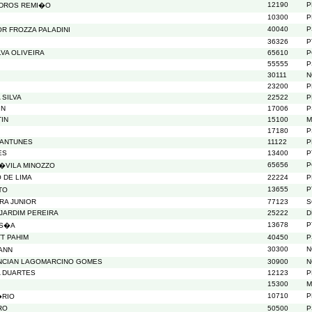
12190
P
ADROS REMI�O
10300
P
40040
P
R FROZZA PALADINI
36326
P
LVA OLIVEIRA
65610
P
55555
P
30111
N
23200
P
 SILVA
22522
P
IN
17006
P
TIN
15100
M
17180
P
 ANTUNES
11122
P
ES
13400
P
65656
P
�VILA MINOZZO
 DE LIMA
22224
P
13655
P
TO
RA JUNIOR
77123
S
JARDIM PEREIRA
25222
D
13678
P
SS�A
T PAHIM
40450
P
30300
N
ANN
NCIAN LAGOMARCINO GOMES
30900
N
A DUARTES
12123
P
15300
M
10710
P
�RIO
RO
50500
P