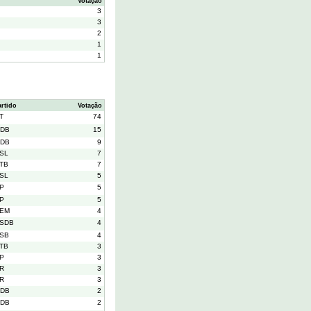
Votação
3
3
2
1
1
artido
Votação
T
74
DB
15
DB
9
SL
7
TB
7
SL
5
P
5
P
5
EM
4
SDB
4
SB
4
TB
3
P
3
R
3
R
3
DB
2
DB
2