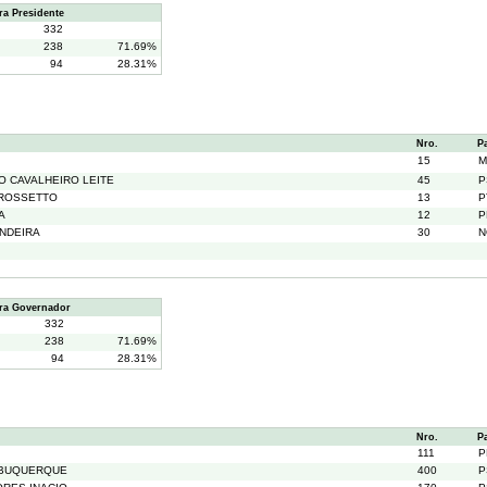
a Presidente
332
238
71.69%
94
28.31%
Nro.
P
15
M
O CAVALHEIRO LEITE
45
P
 ROSSETTO
13
P
A
12
P
NDEIRA
30
N
ra Governador
332
238
71.69%
94
28.31%
Nro.
P
111
P
LBUQUERQUE
400
P