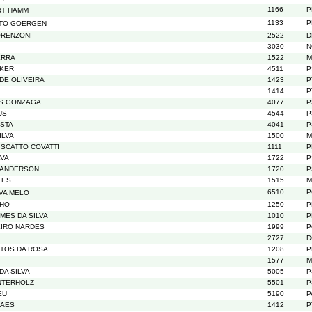
1166
P
RT HAMM
1133
P
TTO GOERGEN
ORENZONI
2522
D
3030
N
ERRA
1522
M
CKER
4511
P
DE OLIVEIRA
1423
P
1414
P
ES GONZAGA
4077
P
US
4544
P
OSTA
4041
P
ILVA
1500
M
ISCATTO COVATTI
1111
P
LVA
1722
P
SANDERSON
1720
P
TES
1515
M
6510
P
LVA MELO
LHO
1250
P
MES DA SILVA
1010
P
EIRO NARDES
1999
P
2727
D
TOS DA ROSA
1208
P
1577
M
DA SILVA
5005
P
INTERHOLZ
5501
P
EU
5190
P
RAES
1412
P