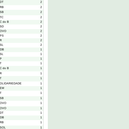
DT
2
RB
2
SB
2
TC
2
C do B
2
SD
2
OVO
2
PS
2
R
2
SL
2
DB
1
SL
1
P
1
T
1
C do B
1
R
1
T
1
OLIDARIEDADE
1
EM
1
T
1
SB
1
OVO
1
OVO
1
DT
1
DB
1
RB
1
SOL
1