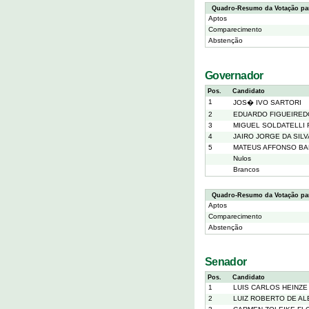
Quadro-Resumo da Votação par
Aptos
Comparecimento
Abstenção
Governador
Pos.
Candidato
1
JOS� IVO SARTORI
2
EDUARDO FIGUEIRED
3
MIGUEL SOLDATELLI
4
JAIRO JORGE DA SILV
5
MATEUS AFFONSO BA
Nulos
Brancos
Quadro-Resumo da Votação pa
Aptos
Comparecimento
Abstenção
Senador
Pos.
Candidato
1
LUIS CARLOS HEINZE
2
LUIZ ROBERTO DE A