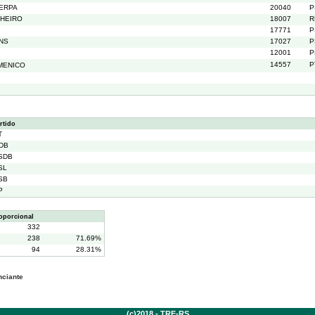
ERPA
20040
P
HEIRO
18007
R
17771
P
NS
17027
P
12001
P
14557
P
MENICO
rtido
T
DB
SDB
SL
SB
P
oporcional
332
238
71.69%
94
28.31%
nciante
(c)2018 - TRE-RS