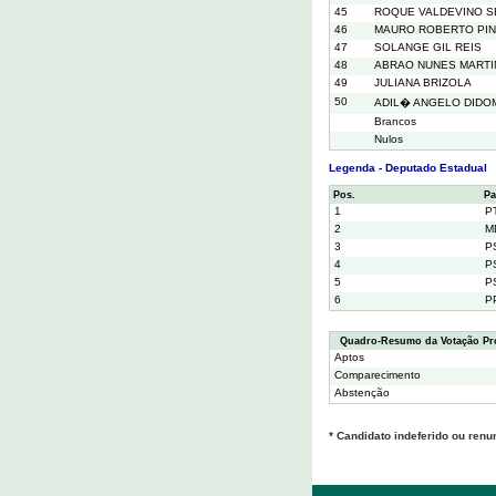
45
ROQUE VALDEVINO S
46
MAURO ROBERTO PIN
47
SOLANGE GIL REIS
48
ABRAO NUNES MARTI
49
JULIANA BRIZOLA
50
ADIL� ANGELO DIDO
Brancos
Nulos
Legenda - Deputado Estadual
Pos.
Pa
1
P
2
M
3
P
4
P
5
P
6
P
Quadro-Resumo da Votação Pr
Aptos
Comparecimento
Abstenção
* Candidato indeferido ou renu