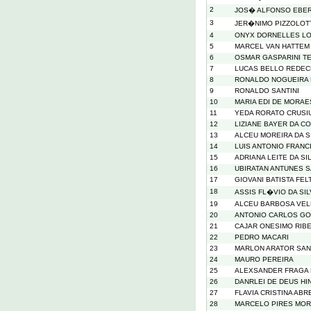
2
JOS� ALFONSO EBE
3
JER�NIMO PIZZOLO
4
ONYX DORNELLES L
5
MARCEL VAN HATTEM
6
OSMAR GASPARINI T
7
LUCAS BELLO REDE
8
RONALDO NOGUEIRA 
9
RONALDO SANTINI
10
MARIA EDI DE MORA
11
YEDA RORATO CRUSI
12
LIZIANE BAYER DA C
13
ALCEU MOREIRA DA S
14
LUIS ANTONIO FRANC
15
ADRIANA LEITE DA SI
16
UBIRATAN ANTUNES 
17
GIOVANI BATISTA FEL
18
ASSIS FL�VIO DA SI
19
ALCEU BARBOSA VE
20
ANTONIO CARLOS GO
21
CAJAR ONESIMO RIB
22
PEDRO MACARI
23
MARLON ARATOR SAN
24
MAURO PEREIRA
25
ALEXSANDER FRAGA 
26
DANRLEI DE DEUS H
27
FLAVIA CRISTINA ABR
28
MARCELO PIRES MO