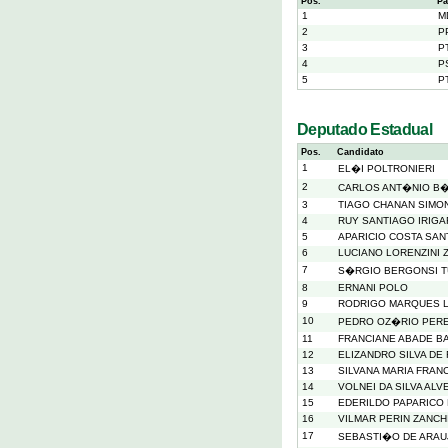
Pos.
Pa
1
M
2
P
3
P
4
P
5
P
Deputado Estadual
Pos.
Candidato
1
EL�I POLTRONIERI
2
CARLOS ANT�NIO B
3
TIAGO CHANAN SIMO
4
RUY SANTIAGO IRIGA
5
APARICIO COSTA SA
6
LUCIANO LORENZINI 
7
S�RGIO BERGONSI 
8
ERNANI POLO
9
RODRIGO MARQUES 
10
PEDRO OZ�RIO PERE
11
FRANCIANE ABADE B
12
ELIZANDRO SILVA DE
13
SILVANA MARIA FRAN
14
VOLNEI DA SILVA ALV
15
EDERILDO PAPARICO
16
VILMAR PERIN ZANCH
17
SEBASTI�O DE ARAU