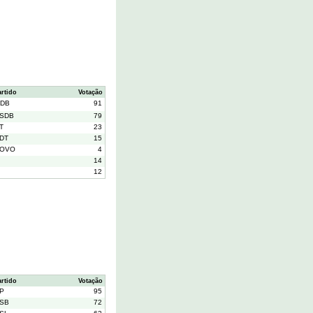
artido
Votação
DB
91
SDB
79
T
23
DT
15
OVO
4
14
12
artido
Votação
P
95
SB
72