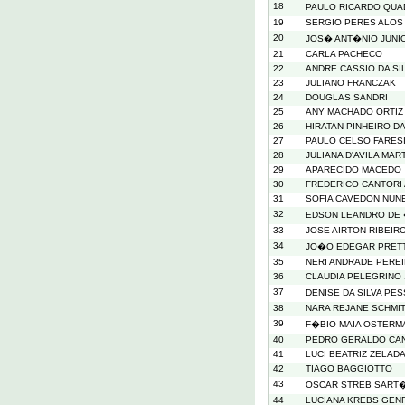
18
PAULO RICARDO QU
19
SERGIO PERES ALOS
20
JOS� ANT�NIO JUNIO
21
CARLA PACHECO
22
ANDRE CASSIO DA SI
23
JULIANO FRANCZAK
24
DOUGLAS SANDRI
25
ANY MACHADO ORTIZ
26
HIRATAN PINHEIRO DA
27
PAULO CELSO FARES
28
JULIANA D'AVILA MAR
29
APARECIDO MACEDO
30
FREDERICO CANTORI
31
SOFIA CAVEDON NUN
32
EDSON LEANDRO DE 
33
JOSE AIRTON RIBEIRO
34
JO�O EDEGAR PRET
35
NERI ANDRADE PEREI
36
CLAUDIA PELEGRINO 
37
DENISE DA SILVA PE
38
NARA REJANE SCHMIT
39
F�BIO MAIA OSTERM
40
PEDRO GERALDO CA
41
LUCI BEATRIZ ZELAD
42
TIAGO BAGGIOTTO
43
OSCAR STREB SART
44
LUCIANA KREBS GEN