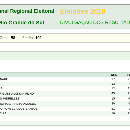
Eleições 2018
unal Regional Eleitoral
Rio Grande do Sul
DIVULGAÇÃO DOS RESULTA
Zona:
58
Seção:
102
Nro.
P
ONARO
17
P
13
P
ES
12
P
45
P
IGUES ALCKMIN FILHO
S MEIRELLES
15
M
30
N
GUEIRA BARRETO AMOEDO
LO FONSECA DOS SANTOS
51
P
DIAS
19
P