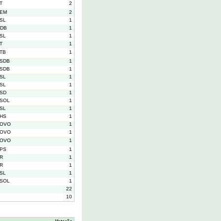
T
2
EM
2
SL
1
DB
1
SL
1
T
1
TB
1
SDB
1
SDB
1
SL
1
SL
1
SD
1
SOL
1
SL
1
HS
1
OVO
1
OVO
1
OVO
1
PS
1
R
1
R
1
SL
1
SOL
1
22
10