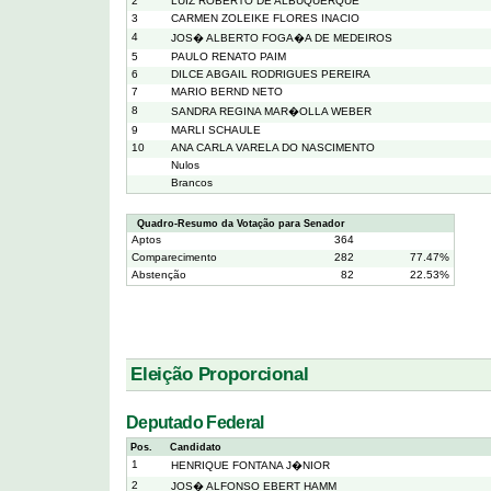
2
LUIZ ROBERTO DE ALBUQUERQUE
3
CARMEN ZOLEIKE FLORES INACIO
4
JOS� ALBERTO FOGA�A DE MEDEIROS
5
PAULO RENATO PAIM
6
DILCE ABGAIL RODRIGUES PEREIRA
7
MARIO BERND NETO
8
SANDRA REGINA MAR�OLLA WEBER
9
MARLI SCHAULE
10
ANA CARLA VARELA DO NASCIMENTO
Nulos
Brancos
Quadro-Resumo da Votação para Senador
Aptos
364
Comparecimento
282
77.47%
Abstenção
82
22.53%
Eleição Proporcional
Deputado Federal
Pos.
Candidato
1
HENRIQUE FONTANA J�NIOR
2
JOS� ALFONSO EBERT HAMM