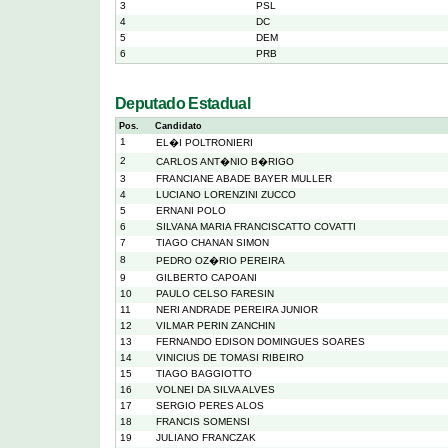
3
PSL
4
DC
5
DEM
6
PRB
Deputado Estadual
Pos.
Candidato
1
EL�I POLTRONIERI
2
CARLOS ANT�NIO B�RIGO
3
FRANCIANE ABADE BAYER MULLER
4
LUCIANO LORENZINI ZUCCO
5
ERNANI POLO
6
SILVANA MARIA FRANCISCATTO COVATTI
7
TIAGO CHANAN SIMON
8
PEDRO OZ�RIO PEREIRA
9
GILBERTO CAPOANI
10
PAULO CELSO FARESIN
11
NERI ANDRADE PEREIRA JUNIOR
12
VILMAR PERIN ZANCHIN
13
FERNANDO EDISON DOMINGUES SOARES
14
VINICIUS DE TOMASI RIBEIRO
15
TIAGO BAGGIOTTO
16
VOLNEI DA SILVA ALVES
17
SERGIO PERES ALOS
18
FRANCIS SOMENSI
19
JULIANO FRANCZAK