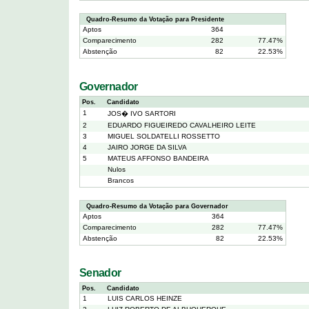
Quadro-Resumo da Votação para Presidente
Aptos
364
Comparecimento
282
77.47%
Abstenção
82
22.53%
Governador
Pos.
Candidato
1
JOS� IVO SARTORI
2
EDUARDO FIGUEIREDO CAVALHEIRO LEITE
3
MIGUEL SOLDATELLI ROSSETTO
4
JAIRO JORGE DA SILVA
5
MATEUS AFFONSO BANDEIRA
Nulos
Brancos
Quadro-Resumo da Votação para Governador
Aptos
364
Comparecimento
282
77.47%
Abstenção
82
22.53%
Senador
Pos.
Candidato
1
LUIS CARLOS HEINZE