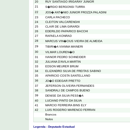
20
RUY SANTIAGO IRIGARAY JUNIOR
21
S�RGIO BERGONSI TURRA
22
JOS� ANT�NIO JUNIOR FROZZA PALADINI
23
CARLA PACHECO
24
CLEITON VALCARENGHI
25
CLAIR DE LIMA GIRARDI
26
EDERILDO PAPARICO BACCHI
27
RAFAELA KONRAD
28
MARCUS VIN�CIUS VIEIRA DE ALMEIDA
29
TIBIRI�A VIANNA MAINERI
30
VILMAR LOUREN�O
31
IVANOR PEDRO SCHNEIDER
32
JULIANA D'AVILA MARTIN
33
EDSON MEURER BRUM
34
ELIZANDRO SILVA DE FREITAS SABINO
35
APARICIO COSTA SANTELLANO
36
JO�O EDEGAR PRETTO
37
JEFERSON OLIVEIRA FERNANDES
38
SANDRALI DE CAMPOS BUENO
39
DENISE DA SILVA PESS�A
40
LUCIANO PINTO DA SILVA
41
MARCIO FERREIRA BINS ELY
42
LUIS ROGERIO MARENCO FERRAN
Brancos
Nulos
Legenda - Deputado Estadual