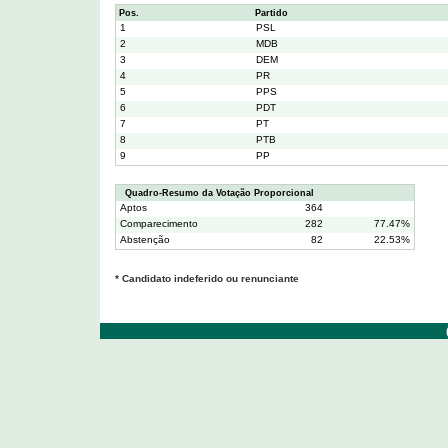
Pos.
Partido
1
PSL
2
MDB
3
DEM
4
PR
5
PPS
6
PDT
7
PT
8
PTB
9
PP
Quadro-Resumo da Votação Proporcional
Aptos
364
Comparecimento
282
77.47%
Abstenção
82
22.53%
* Candidato indeferido ou renunciante