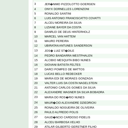
3
JER�NIMO PIZZOLOTTO GOERGEN
4
ONYX DORNELLES LORENZONI
5
RONALDO SANTINI
6
LUIS ANTONIO FRANCISCATTO COVATTI
7
ALCEU MOREIRA DA SILVA
8
LIZIANE BAYER DA COSTA
9
DANRLEI DE DEUS HINTERHOLZ
10
MARCEL VAN HATTEM
11
MAURO PEREIRA
12
UBIRATAN ANTUNES SANDERSON
13
JOS� LUIZ ST�DILE
14
PEDRO BANDARRA WESTPHALEN
15
ALCIBIO MESQUITA BIBO NUNES
16
GIOVANI BATISTA FELTES
17
DARCI POMPEO DE MATTOS
18
LUCAS BELLO REDECKER
19
MARIA EDI DE MORAES GONZAGA
20
VALTER LUIS DA COSTA NAGELSTEIN
21
ANTONIO CARLOS GOMES DA SILVA
22
ALEXANDRE WAGNER DA SILVA BOBADRA
23
MARIA DO ROS�RIO NUNES
24
MAUR�CIO ALEXANDRE DZIEDRICKI
25
RONALDO NOGUEIRA DE OLIVEIRA
26
PAULO ALFREDO POLIS
27
GAUD�NCIO CARDOSO FIDELIS
28
ALCEU BARBOSA VELHO
29
ATILAR GILBERTO GERSTNER FILHO