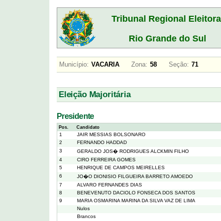
Tribunal Regional Eleitora
Rio Grande do Sul
Município:
VACARIA
Zona:
58
Seção:
71
Eleição Majoritária
Presidente
Pos.
Candidato
1
JAIR MESSIAS BOLSONARO
2
FERNANDO HADDAD
3
GERALDO JOS� RODRIGUES ALCKMIN FILHO
4
CIRO FERREIRA GOMES
5
HENRIQUE DE CAMPOS MEIRELLES
6
JO�O DIONISIO FILGUEIRA BARRETO AMOEDO
7
ALVARO FERNANDES DIAS
8
BENEVENUTO DACIOLO FONSECA DOS SANTOS
9
MARIA OSMARINA MARINA DA SILVA VAZ DE LIMA
Nulos
Brancos