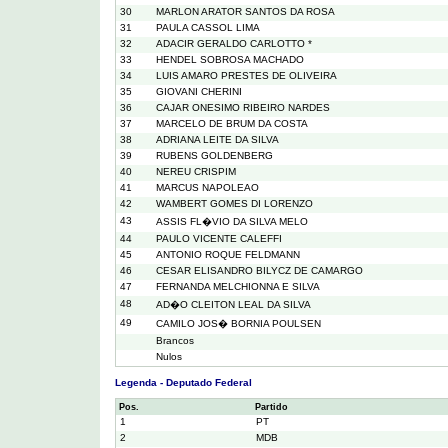
30
MARLON ARATOR SANTOS DA ROSA
31
PAULA CASSOL LIMA
32
ADACIR GERALDO CARLOTTO *
33
HENDEL SOBROSA MACHADO
34
LUIS AMARO PRESTES DE OLIVEIRA
35
GIOVANI CHERINI
36
CAJAR ONESIMO RIBEIRO NARDES
37
MARCELO DE BRUM DA COSTA
38
ADRIANA LEITE DA SILVA
39
RUBENS GOLDENBERG
40
NEREU CRISPIM
41
MARCUS NAPOLEAO
42
WAMBERT GOMES DI LORENZO
43
ASSIS FL�VIO DA SILVA MELO
44
PAULO VICENTE CALEFFI
45
ANTONIO ROQUE FELDMANN
46
CESAR ELISANDRO BILYCZ DE CAMARGO
47
FERNANDA MELCHIONNA E SILVA
48
AD�O CLEITON LEAL DA SILVA
49
CAMILO JOS� BORNIA POULSEN
Brancos
Nulos
Legenda - Deputado Federal
Pos.
Partido
1
PT
2
MDB