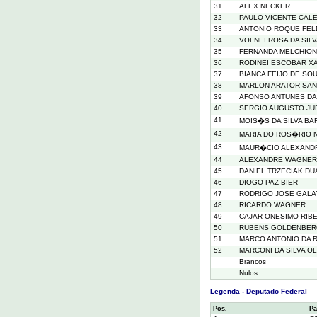
31
ALEX NECKER
32
PAULO VICENTE CALE
33
ANTONIO ROQUE FE
34
VOLNEI ROSA DA SIL
35
FERNANDA MELCHIONN
36
RODINEI ESCOBAR XA
37
BIANCA FEIJO DE SO
38
MARLON ARATOR SAN
39
AFONSO ANTUNES DA
40
SERGIO AUGUSTO JU
41
MOIS�S DA SILVA B
42
MARIA DO ROS�RIO 
43
MAUR�CIO ALEXANDR
44
ALEXANDRE WAGNER 
45
DANIEL TRZECIAK DU
46
DIOGO PAZ BIER
47
RODRIGO JOSE GALA
48
RICARDO WAGNER
49
CAJAR ONESIMO RIB
50
RUBENS GOLDENBE
51
MARCO ANTONIO DA 
52
MARCONI DA SILVA O
Brancos
Nulos
Legenda - Deputado Federal
Pos.
Pa