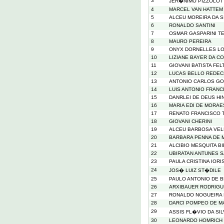
3
JER�NIMO PIZZOLO
4
MARCEL VAN HATTEM
5
ALCEU MOREIRA DA S
6
RONALDO SANTINI
7
OSMAR GASPARINI T
8
MAURO PEREIRA
9
ONYX DORNELLES L
10
LIZIANE BAYER DA C
11
GIOVANI BATISTA FEL
12
LUCAS BELLO REDE
13
ANTONIO CARLOS GO
14
LUIS ANTONIO FRANC
15
DANRLEI DE DEUS H
16
MARIA EDI DE MORA
17
RENATO FRANCISCO 
18
GIOVANI CHERINI
19
ALCEU BARBOSA VE
20
BARBARA PENNA DE 
21
ALCIBIO MESQUITA B
22
UBIRATAN ANTUNES 
23
PAULA CRISTINA IORI
24
JOS� LUIZ ST�DILE
25
PAULO ANTONIO DE 
26
ARXIBAUER RODRIG
27
RONALDO NOGUEIRA 
28
DARCI POMPEO DE M
29
ASSIS FL�VIO DA SI
30
LEONARDO HOMRICH