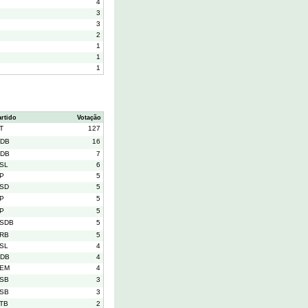
4
3
3
2
1
1
1
artido
Votação
T
127
DB
16
DB
7
SL
6
P
5
SD
5
P
5
P
5
SDB
5
RB
5
SL
4
DB
4
EM
4
SB
3
SB
3
TB
2