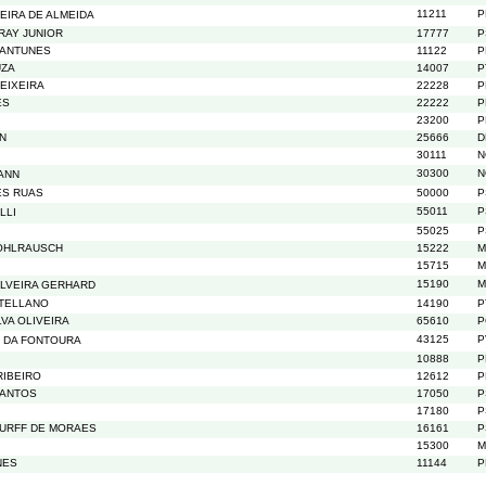
11211
P
EIRA DE ALMEIDA
RAY JUNIOR
17777
P
 ANTUNES
11122
P
UZA
14007
P
EIXEIRA
22228
P
ES
22222
P
23200
P
N
25666
D
30111
N
30300
N
ANN
ES RUAS
50000
P
55011
P
LLI
55025
P
OHLRAUSCH
15222
M
15715
M
15190
M
ILVEIRA GERHARD
NTELLANO
14190
P
LVA OLIVEIRA
65610
P
43125
P
 DA FONTOURA
10888
P
RIBEIRO
12612
P
SANTOS
17050
P
17180
P
URFF DE MORAES
16161
P
15300
M
NES
11144
P