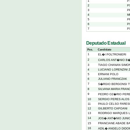
1
P
2
P
3
P
4
M
5
P
6
P
7
P
Deputado Estadual
Pos.
Candidato
1
EL�I POLTRONIERI
2
CARLOS ANT�NIO B
3
TIAGO CHANAN SIMO
4
LUCIANO LORENZINI 
5
ERNANI POLO
6
JULIANO FRANCZAK
7
S�RGIO BERGONSI 
8
SILVANA MARIA FRAN
9
PEDRO OZ�RIO PERE
10
SERGIO PERES ALOS
11
PAULO CELSO FARES
12
GILBERTO CAPOANI
13
RODRIGO MARQUES 
14
JOS� ANT�NIO JUNIO
15
FRANCIANE ABADE B
16
ADIL� ANGELO DIDO