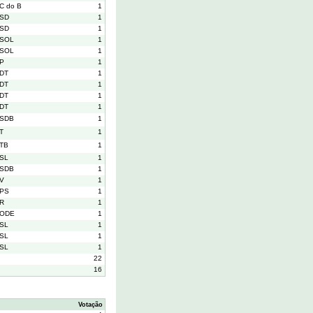
C do B
1
SD
1
SD
1
SOL
1
SOL
1
P
1
DT
1
DT
1
DT
1
DT
1
SDB
1
T
1
TB
1
SL
1
SDB
1
V
1
PS
1
R
1
ODE
1
SL
1
SL
1
SL
1
22
16
Votação