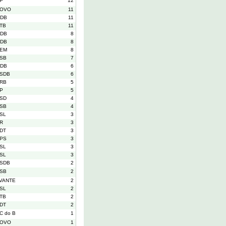
P
12
OVO
11
DB
11
TB
11
DB
8
DB
8
EM
8
SB
7
DB
6
SDB
6
RB
5
P
5
SD
4
SB
4
SL
3
R
3
DT
3
PS
3
SL
3
SL
3
SDB
2
SB
2
VANTE
2
SL
2
TB
2
DT
2
C do B
1
OVO
1