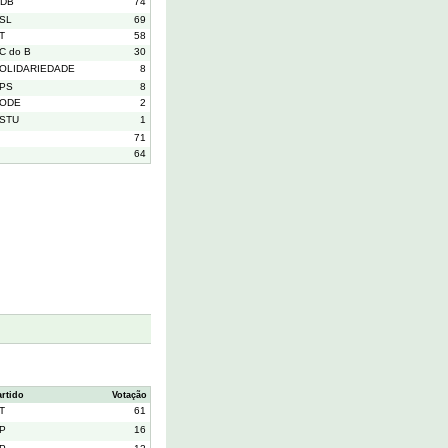
DB
74
SL
69
T
58
C do B
30
OLIDARIEDADE
8
PS
8
ODE
2
STU
1
71
64
artido
Votação
T
61
P
16