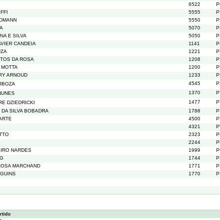
6522
P
FFI
5555
P
LDMANN
5550
P
VA
5070
P
A E SILVA
5050
P
VIER CANDEIA
1141
P
UZA
1221
P
TOS DA ROSA
1208
P
 MOTTA
1200
P
RY ARNOUD
1233
P
4545
P
ARBOZA
1370
P
NUNES
1477
P
E DZIEDRICKI
DA SILVA BOBADRA
1788
P
ARTE
4500
P
4321
P
TTO
2323
P
2244
P
EIRO NARDES
1999
P
RG
1744
P
ROSA MARCHAND
1771
P
LGUINS
1770
P
rtido