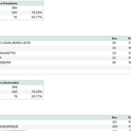
a Presidente
366
290
79.23%
76
20.77%
Nro.
P
O CAVALHEIRO LEITE
45
P
15
M
 ROSSETTO
13
P
A
12
P
NDEIRA
30
N
ra Governador
366
290
79.23%
76
20.77%
Nro.
P
111
P
LBUQUERQUE
400
P