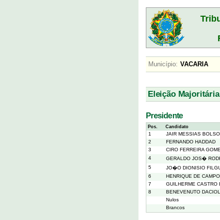
Trib
Município:
VACARIA
Eleição Majoritária
Presidente
Pos.
Candidato
1
JAIR MESSIAS BOLS
2
FERNANDO HADDAD
3
CIRO FERREIRA GOM
4
GERALDO JOS� RODR
5
JO�O DIONISIO FIL
6
HENRIQUE DE CAMPO
7
GUILHERME CASTRO
8
BENEVENUTO DACIO
Nulos
Brancos