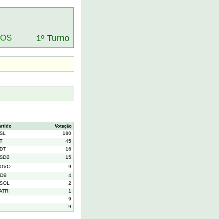
DOS
1º Turno
artido
Votação
SL
180
T
45
DT
16
SDB
15
OVO
9
DB
4
SOL
2
ATRI
1
9
9