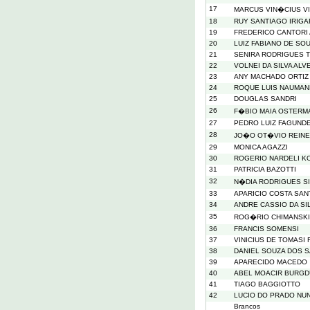
17
MARCUS VIN�CIUS VI
18
RUY SANTIAGO IRIGA
19
FREDERICO CANTORI
20
LUIZ FABIANO DE SO
21
SENIRA RODRIGUES T
22
VOLNEI DA SILVA ALV
23
ANY MACHADO ORTIZ
24
ROQUE LUIS NAUMAN
25
DOUGLAS SANDRI
26
F�BIO MAIA OSTERM
27
PEDRO LUIZ FAGUND
28
JO�O OT�VIO REINE
29
MONICA AGAZZI
30
ROGERIO NARDELI K
31
PATRICIA BAZOTTI
32
N�DIA RODRIGUES S
33
APARICIO COSTA SA
34
ANDRE CASSIO DA SI
35
ROG�RIO CHIMANSKI
36
FRANCIS SOMENSI
37
VINICIUS DE TOMASI 
38
DANIEL SOUZA DOS 
39
APARECIDO MACEDO
40
ABEL MOACIR BURGD
41
TIAGO BAGGIOTTO
42
LUCIO DO PRADO NU
Brancos