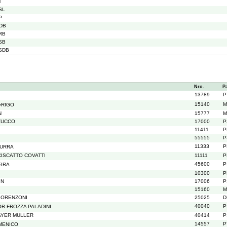
T
SL
P
DB
RB
SB
SDB
Nro.
P
13789
P
15140
M
�RIGO
N
15777
M
ZUCCO
17000
P
11411
P
55555
P
11333
P
TURRA
CISCATTO COVATTI
11111
P
45600
P
IRA
10300
P
IN
17006
P
15160
M
LORENZONI
25025
D
40040
P
R FROZZA PALADINI
AYER MULLER
40414
P
14557
P
MENICO