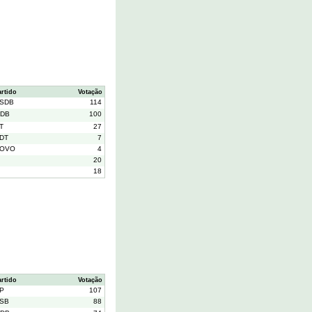
artido
Votação
SDB
114
DB
100
T
27
DT
7
OVO
4
20
18
artido
Votação
P
107
SB
88