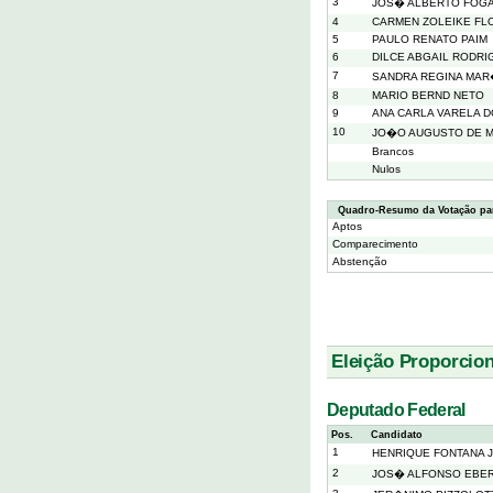
3
JOS� ALBERTO FOG
4
CARMEN ZOLEIKE FL
5
PAULO RENATO PAIM
6
DILCE ABGAIL RODRI
7
SANDRA REGINA MA
8
MARIO BERND NETO
9
ANA CARLA VARELA 
10
JO�O AUGUSTO DE 
Brancos
Nulos
Quadro-Resumo da Votação pa
Aptos
Comparecimento
Abstenção
Eleição Proporcion
Deputado Federal
Pos.
Candidato
1
HENRIQUE FONTANA 
2
JOS� ALFONSO EBE