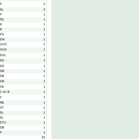
P
2
SL
2
P
1
TB
1
R
1
R
1
PS
1
EM
1
OVO
1
OVO
1
SOL
1
SD
1
SD
1
DB
1
DB
1
DB
1
TB
1
C do B
1
V
1
RB
1
DT
1
SL
1
SL
1
STU
1
DB
1
P
1
20