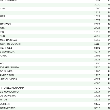
1133
P
TTO GOERGEN
3030
N
ILVA
1500
M
1414
P
ERRA
1522
M
1577
M
ORENZONI
2522
D
OSTA
4041
P
TES
1515
M
CKER
4511
P
MES DA SILVA
1010
P
ISCATTO COVATTI
1111
P
INTERHOLZ
5501
P
ES GONZAGA
4077
P
TOIGO
1705
P
2222
P
LHO
1250
P
MORAES SOUZA
2320
P
IBO NUNES
1700
P
SANDERSON
1720
P
S DE OLIVEIRA
4524
P
4080
P
BRITO BECKENKAMP
7070
A
UES MONCORVO
1717
P
DE OLIVEIRA
1423
P
ATTOS
1212
P
6510
P
LVA MELO
 GRANZOTTO
3018
N