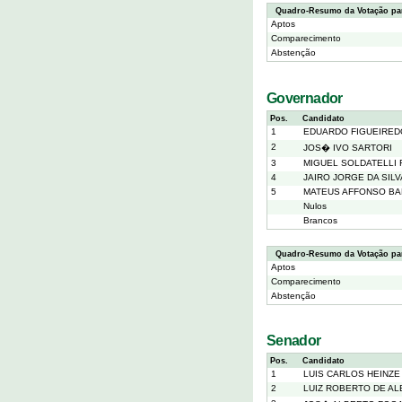
Quadro-Resumo da Votação par
Aptos
Comparecimento
Abstenção
Governador
Pos.
Candidato
1
EDUARDO FIGUEIRED
2
JOS� IVO SARTORI
3
MIGUEL SOLDATELLI
4
JAIRO JORGE DA SILV
5
MATEUS AFFONSO BA
Nulos
Brancos
Quadro-Resumo da Votação pa
Aptos
Comparecimento
Abstenção
Senador
Pos.
Candidato
1
LUIS CARLOS HEINZE
2
LUIZ ROBERTO DE A