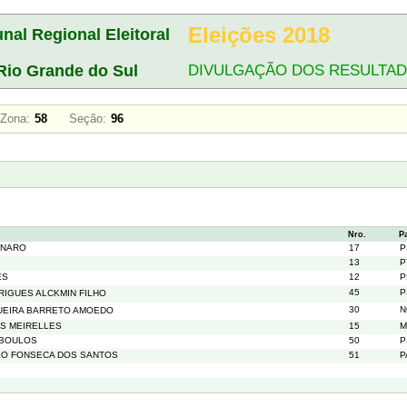
Eleições 2018
unal Regional Eleitoral
Rio Grande do Sul
DIVULGAÇÃO DOS RESULTA
Zona:
58
Seção:
96
Nro.
P
ONARO
17
P
13
P
ES
12
P
45
P
IGUES ALCKMIN FILHO
30
N
GUEIRA BARRETO AMOEDO
S MEIRELLES
15
M
 BOULOS
50
P
LO FONSECA DOS SANTOS
51
P