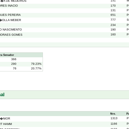
151
M
A�A DE MEDEIROS
ORES INACIO
170
P
131
P
GUES PEREIRA
651
P
777
S
R�OLLA WEBER
234
P
DO NASCIMENTO
190
P
160
P
MORAES GOMES
ra Senador
366
290
79.23%
76
20.77%
al
Nro.
P
1313
P
J�NIOR
1166
P
RT HAMM