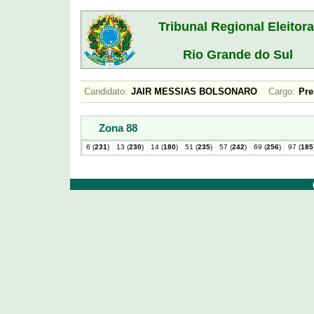
Tribunal Regional Eleitora
Rio Grande do Sul
Candidato:
JAIR MESSIAS BOLSONARO
Cargo:
Pr
Zona 88
6 (
231
)
13 (
230
)
14 (
180
)
51 (
235
)
57 (
242
)
69 (
256
)
97 (
185