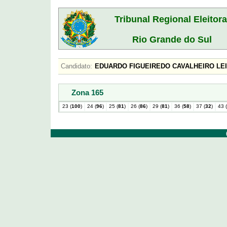
Tribunal Regional Eleitora
Rio Grande do Sul
Candidato:
EDUARDO FIGUEIREDO CAVALHEIRO L
Zona 165
23 (
100
)
24 (
96
)
25 (
81
)
26 (
86
)
29 (
81
)
36 (
58
)
37 (
32
)
43 (