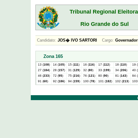
Tribunal Regional Eleitora
Rio Grande do Sul
Candidato:
JOS� IVO SARTORI
Cargo:
Governad
Zona 165
13 (
108
)
14 (
105
)
15 (
111
)
16 (
116
)
17 (
112
)
18 (
110
)
19 (
27 (
184
)
28 (
157
)
31 (
129
)
32 (
80
)
33 (
199
)
34 (
206
)
40 (
46 (
233
)
72 (
95
)
75 (
216
)
76 (
121
)
80 (
90
)
81 (
143
)
84 (
91 (
60
)
92 (
186
)
94 (
159
)
100 (
78
)
101 (
182
)
102 (
213
)
103