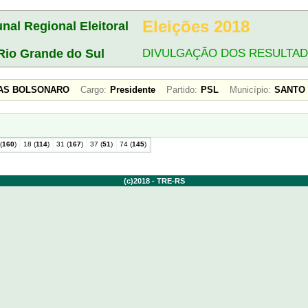
Eleições 2018
unal Regional Eleitoral
Rio Grande do Sul
DIVULGAÇÃO DOS RESULTA
SIAS BOLSONARO
Cargo:
Presidente
Partido:
PSL
Município:
SANTO
(
160
)
18 (
114
)
31 (
167
)
37 (
51
)
74 (
145
)
(c)2018 - TRE-RS