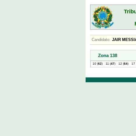
Trib
Candidato:
JAIR MES
Zona 138
10 (
62
)
11 (
47
)
12 (
64
)
17 