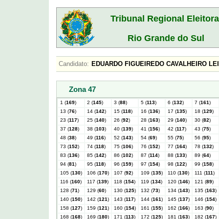
Tribunal Regional Eleitora
Rio Grande do Sul
Candidato:
EDUARDO FIGUEIREDO CAVALHEIRO L
Zona 47
1 (
169
)
2 (
145
)
3 (
88
)
5 (
113
)
6 (
132
)
7 (
161
)
13 (
76
)
14 (
142
)
15 (
118
)
16 (
136
)
17 (
135
)
18 (
129
)
23 (
117
)
25 (
140
)
26 (
92
)
28 (
163
)
29 (
140
)
30 (
82
)
37 (
128
)
38 (
103
)
40 (
139
)
41 (
156
)
42 (
117
)
43 (
75
)
48 (
38
)
49 (
116
)
52 (
143
)
54 (
69
)
55 (
75
)
56 (
95
)
73 (
152
)
74 (
118
)
75 (
106
)
76 (
152
)
77 (
164
)
78 (
132
)
83 (
136
)
85 (
142
)
86 (
102
)
87 (
114
)
88 (
133
)
89 (
64
)
94 (
81
)
95 (
118
)
96 (
159
)
97 (
154
)
98 (
122
)
99 (
158
)
105 (
130
)
106 (
170
)
107 (
92
)
109 (
135
)
110 (
130
)
111 (
111
)
116 (
160
)
117 (
139
)
118 (
154
)
119 (
134
)
120 (
146
)
121 (
89
)
128 (
71
)
129 (
60
)
130 (
125
)
132 (
73
)
134 (
143
)
135 (
163
)
140 (
150
)
142 (
121
)
143 (
117
)
144 (
161
)
145 (
137
)
146 (
154
)
158 (
127
)
159 (
121
)
160 (
154
)
161 (
155
)
162 (
166
)
163 (
90
)
168 (
168
)
169 (
180
)
171 (
113
)
172 (
125
)
181 (
163
)
182 (
167
)