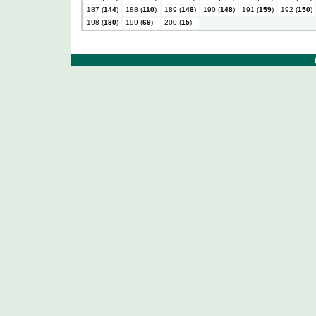
187 (
144
)
188 (
110
)
189 (
148
)
190 (
148
)
191 (
159
)
192 (
150
)
198 (
180
)
199 (
69
)
200 (
15
)