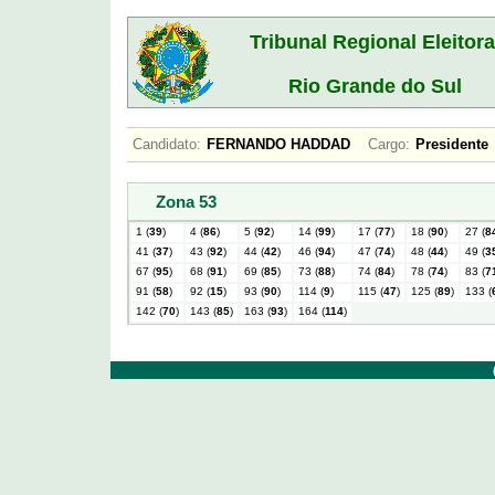
Tribunal Regional Eleitora
Rio Grande do Sul
Candidato:
FERNANDO HADDAD
Cargo:
Presiden
Zona 53
1 (
39
)
4 (
86
)
5 (
92
)
14 (
99
)
17 (
77
)
18 (
90
)
27 (
8
41 (
37
)
43 (
92
)
44 (
42
)
46 (
94
)
47 (
74
)
48 (
44
)
49 (
3
67 (
95
)
68 (
91
)
69 (
85
)
73 (
88
)
74 (
84
)
78 (
74
)
83 (
7
91 (
58
)
92 (
15
)
93 (
90
)
114 (
9
)
115 (
47
)
125 (
89
)
133 (
142 (
70
)
143 (
85
)
163 (
93
)
164 (
114
)